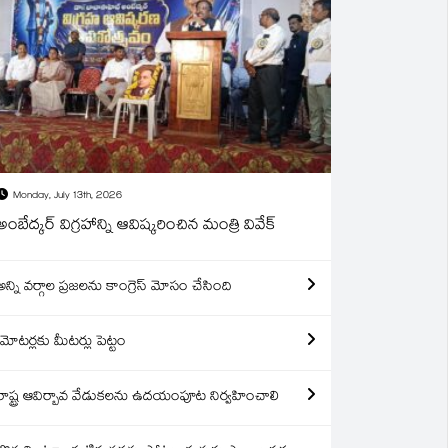
Monday, July 13th, 2026
అంబేద్కర్ విగ్రహాన్ని ఆవిష్కరించిన మంత్రి వివేక్
అన్ని వర్గాల ప్రజలను కాంగ్రెస్ మోసం చేసింది
మోటర్లకు మీటర్లు పెట్టం
రాష్ట్ర ఆవిర్బావ వేడుకలను ఉదయంపూట నిర్వహించాలి