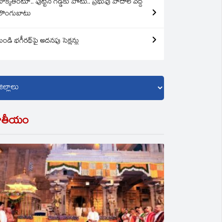
బొక్కతింటూ.. పుట్టిన గడ్డకు పోటు.. ప్రభువు పాదాల వద్ద
లొంగుబాటు
బండి భగీరథ్‌పై అదనపు సెక్షన్లు
ాతీయం