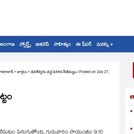
ెలంగాణ
స్పోర్ట్స్
బిజినెస్
సాహిత్యం
ఈ పేపర్
మరిన్ని +
ైదరాబాద్
>
వార్తలు
>
ధవళేశ్వరం వద్ద పెరిగిన నీటిమట్టం
/
Posted on
July 27,
ట్టం
త
 నీటిమట్టం పెరుగుతోంది. గురువారం సాయంత్రం 9.10