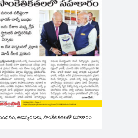
ఇంధనం, ఆవిష్కరణలు, సాంకేతికతలలో సహకారం