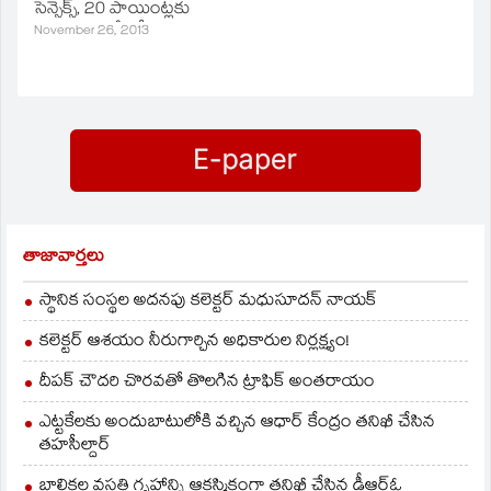
సెన్సెక్స్‌, 20 పాయింట్లకు
పైగా నష్టంలో నిప్టీ
November 26, 2013
ట్రేడవుతున్నాయి.
తాజావార్తలు
స్థానిక సంస్థల అదనపు కలెక్టర్ మధుసూదన్ నాయక్
కలెక్టర్ ఆశయం నీరుగార్చిన అధికారుల నిర్లక్ష్యం!
దీపక్ చౌదరి చొరవతో తొలగిన ట్రాఫిక్‌ అంతరాయం
ఎట్టకేలకు అందుబాటులోకి వచ్చిన ఆధార్ కేంద్రం తనిఖీ చేసిన
తహసీల్దార్
బాలికల వసతి గృహాన్ని ఆకస్మికంగా తనిఖీ చేసిన డీఆర్ఓ