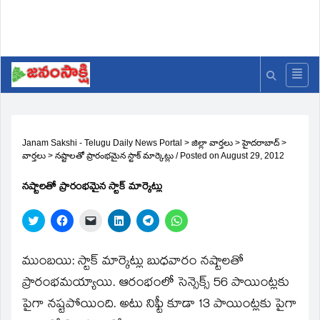
Janam Sakshi - Telugu Daily News Portal
>
జిల్లా వార్తలు
>
హైదరాబాద్
>
వార్తలు
>
నష్టాలతో ప్రారంభమైన స్టాక్‌ మార్కెట్లు
/
Posted on
August 29, 2012
నష్టాలతో ప్రారంభమైన స్టాక్‌ మార్కెట్లు
Click
Click
Click
Click
Click
Click
to
to
to
to
to
to
share
share
email
share
share
share
on
on
a
on
on
on
Twitter
Facebook
link
LinkedIn
Telegram
WhatsApp
ముంబయి: స్టాక్‌ మార్కెట్లు బుధవారం నష్టాలతో
(Opens
(Opens
to
(Opens
(Opens
(Opens
in
in
a
in
in
in
ప్రారంభమయ్యాయి. ఆరంభంలో సెన్సెక్స్‌ 56 పాయింట్లకు
new
new
friend
new
new
new
window)
window)
(Opens
window)
window)
window)
పైగా నష్టపోయింది. అటు నిఫ్టీ కూడా 13 పాయింట్లకు పైగా
in
new