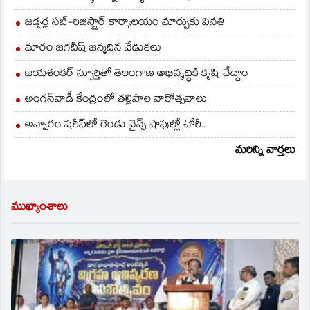
జడ్చర్ల సబ్-రిజిస్ట్రార్ కార్యాలయం మార్పుకు వినతి
మారం జగదీష్ జన్మదిన వేడుకలు
జయశంకర్ స్ఫూర్తితో తెలంగాణ అభివృద్ధికి కృషి చేద్దాం
అంగన్‌వాడీ కేంద్రంలో తల్లిపాల వారోత్సవాలు
అన్నారం షరీఫ్‌లో రెండు వైన్స్ షాపుల్లో చోరీ..
మరిన్ని వార్తలు
ముఖ్యాంశాలు