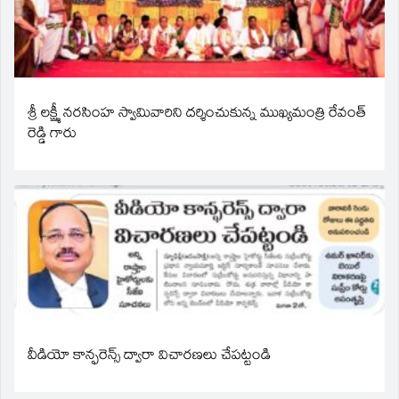
శ్రీ లక్ష్మీ నరసింహ స్వామివారిని దర్శించుకున్న ముఖ్యమంత్రి రేవంత్
రెడ్డి గారు
వీడియో కాన్ఫరెన్స్ ద్వారా విచారణలు చేపట్టండి