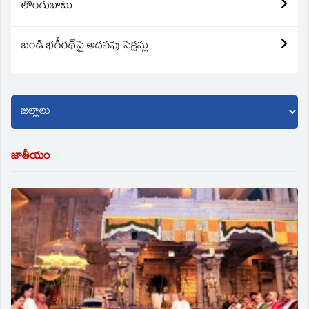
లొంగుబాటు
బండి భగీరథ్‌పై అదనపు సెక్షన్లు
జాతీయం