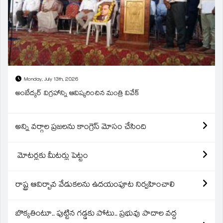
Monday, July 13th, 2026
అంబేద్కర్ విగ్రహాన్ని ఆవిష్కరించిన మంత్రి వివేక్
అన్ని వర్గాల ప్రజలను కాంగ్రెస్ మోసం చేసింది
మోటర్లకు మీటర్లు పెట్టం
రాష్ట్ర ఆవిర్బావ వేడుకలను ఉదయంపూట నిర్వహించాలి
బొక్కతింటూ.. పుట్టిన గడ్డకు పోటు.. ప్రభువు పాదాల వద్ద