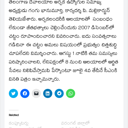
window)
తెలంగాణ దేవాలయాల అర్చక ఉద్యోగుల సమాఖ్య
అధ్యక్షుడు గంగు భానుమూర్తి, కార్యదర్శి పి. మల్లికార్జున్‌
తెలియజేశారు. అర్చకలందరీకి ఆలయాలతో సంబంధం
లేకుండా జీతభత్యాలు చెల్లించేందుకు 2007 డిసెంబర్‌లో
చట్టం రూపొందించారని వివరించారు. ఐదు సంవత్సరాలు
గడిచినా ఈ చట్టం అమలు విషయంలో ప్రభుత్వం చిత్తశుద్ధి
చూపలేదని విమర్శించారు. ఆగస్టు 1 నాటికి తమ సమస్యలు
పరిష్కారించాలని, లేనిపక్షంలో 8 నుంచి ఆలయాలలో ఆర్జిత
సేవలు నిలిపివేస్తామపి పేర్కొంటూ జూలై 4వ తేదీనే సీఎంకి
వినతి పత్రం ఇచ్చామన్నారు.
Click
Click
Click
Click
Click
Click
to
to
to
to
to
to
share
share
email
share
share
share
on
on
a
on
on
on
Twitter
Facebook
link
LinkedIn
Telegram
WhatsApp
(Opens
(Opens
to
(Opens
(Opens
(Opens
in
in
a
in
in
in
Related
new
new
friend
new
new
new
window)
window)
(Opens
window)
window)
window)
కంప్యూటర్లు
వరంగల్‌ జిల్లాలో
in