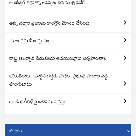
అంబేద్కర్ విగ్రహాన్ని ఆవిష్కరించిన మంత్రి వివేక్
అన్ని వర్గాల ప్రజలను కాంగ్రెస్ మోసం చేసింది
మోటర్లకు మీటర్లు పెట్టం
రాష్ట్ర ఆవిర్బావ వేడుకలను ఉదయంపూట నిర్వహించాలి
బొక్కతింటూ.. పుట్టిన గడ్డకు పోటు.. ప్రభువు పాదాల వద్ద
లొంగుబాటు
బండి భగీరథ్‌పై అదనపు సెక్షన్లు