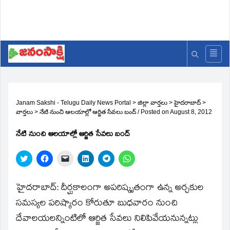
Janam Sakshi - Telugu Daily News Portal
>
జిల్లా వార్తలు
>
హైదరాబాద్
>
వార్తలు
>
నేటి నుంచి ఆలయాల్లో ఆర్జిత సేవలు బంద్‌
/
Posted on
August 8, 2012
నేటి నుంచి ఆలయాల్లో ఆర్జిత సేవలు బంద్‌
Click
Click
Click
Click
Click
Click
to
to
to
to
to
to
share
share
email
share
share
share
on
on
a
on
on
on
Twitter
Facebook
link
LinkedIn
Telegram
WhatsApp
హైదరాబాద్‌: దీర్ఘకాలంగా అపరిష్కృతంగా ఉన్న అర్చకుల
(Opens
(Opens
to
(Opens
(Opens
(Opens
in
in
a
in
in
in
సమస్యల పరిష్కారం కోరుతూ బుధవారం నుంచి
new
new
friend
new
new
new
window)
window)
(Opens
window)
window)
window)
దేవాలయలన్నింటిలో ఆర్జిత సేవలు నిలిపివేయనున్నట్లు
in
new