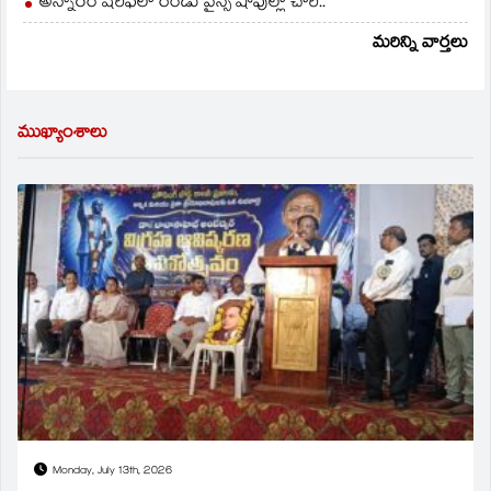
అన్నారం షరీఫ్‌లో రెండు వైన్స్ షాపుల్లో చోరీ..
మరిన్ని వార్తలు
ముఖ్యాంశాలు
Monday, July 13th, 2026