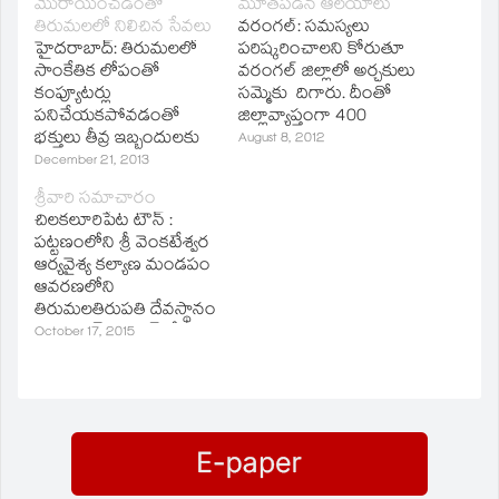
మొరాయించడంతో
మూతపడిన ఆలయాలు
new
window)
తిరుమలలో నిలిచిన సేవలు
వరంగల్‌: సమస్యలు
హైదరాబాద్‌: తిరుమలలో
పరిష్కరించాలని కోరుతూ
సాంకేతిక లోపంతో
వరంగల్‌ జిల్లాలో అర్చకులు
కంప్యూటర్లు
సమ్మెకు దిగారు. దీంతో
పనిచేయకపోవడంతో
జిల్లావ్యాప్తంగా 400
భక్తులు తీవ్ర ఇబ్బందులకు
ఆలయాలు మూతపడ్డాయి.
August 8, 2012
గురవుతున్నారు.
అన్ని ఆలయాల్లో ఆర్జిత
December 21, 2013
కంప్యూటర్లు
సేవలు ఆర్చకులు నిరసన
శ్రీవారి సమాచారం
మొరాయించడంతో గంట
చేపడుతున్నారు.
చిలకలూరిపేట టౌన్‌ :
నుంచి దివ్యదర్శనం, ఆర్జిత
పట్టణంలోని శ్రీ వెంకటేశ్వర
సేవ, ప్రత్యేక ప్రవేశ దర్శనం
ఆర్యవైశ్య కల్యాణ మండపం
టికెట్లు, గదుల కేటాయింపు
ఆవరణలోని
సేవలు నిలిచిపోయాయి.
తిరుమలతిరుపతి దేవస్థానం
మూడు రోజుల వ్యవధిలో
ఈ-ద ర్శన్‌ కౌంటర్‌లో
October 17, 2015
రెండోసారి సర్వర్లు
సేకరించిన సమాచారం
మొరాయించడంతో భక్తులు
మేరకు ఆయా తేదీలలో
ఆగ్రహాన్ని వ్యక్తం చేస్తున్నారు.
అందుబాటులో ఉన్న
సుదర్శనం, కాటేజిలు, ఆర్జిత
సేవల వివరాలు. సుదర్శనం
: నవంబర్‌ 3, 4, 29, 30,
డిసెంబర్‌ 1 నుంచి 15 (3, 4