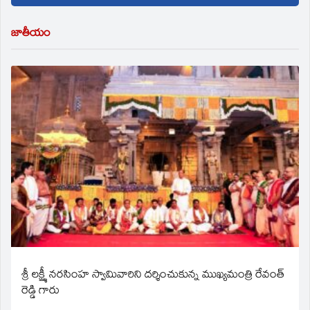
జాతీయం
శ్రీ లక్ష్మీ నరసింహ స్వామివారిని దర్శించుకున్న ముఖ్యమంత్రి రేవంత్
రెడ్డి గారు