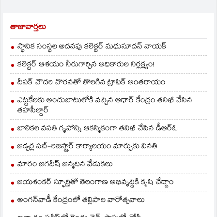
తేదీలు మినహా) వరకు
అందుబాటులో ఉన్నాయి.
డిసెంబర్‌ 16వ తేదీకి
తాజావార్తలు
శనివారం జారీ…
స్థానిక సంస్థల అదనపు కలెక్టర్ మధుసూదన్ నాయక్
కలెక్టర్ ఆశయం నీరుగార్చిన అధికారుల నిర్లక్ష్యం!
దీపక్ చౌదరి చొరవతో తొలగిన ట్రాఫిక్‌ అంతరాయం
ఎట్టకేలకు అందుబాటులోకి వచ్చిన ఆధార్ కేంద్రం తనిఖీ చేసిన
తహసీల్దార్
బాలికల వసతి గృహాన్ని ఆకస్మికంగా తనిఖీ చేసిన డీఆర్ఓ
జడ్చర్ల సబ్-రిజిస్ట్రార్ కార్యాలయం మార్పుకు వినతి
మారం జగదీష్ జన్మదిన వేడుకలు
జయశంకర్ స్ఫూర్తితో తెలంగాణ అభివృద్ధికి కృషి చేద్దాం
అంగన్‌వాడీ కేంద్రంలో తల్లిపాల వారోత్సవాలు