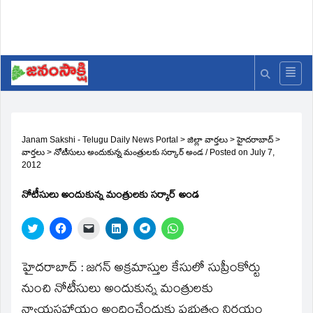
Janam Sakshi - Telugu Daily News Portal
>
జిల్లా వార్తలు
>
హైదరాబాద్
>
వార్తలు
>
నోటీసులు అందుకున్న మంత్రులకు సర్కార్‌ అండ
/
Posted on
July 7,
2012
నోటీసులు అందుకున్న మంత్రులకు సర్కార్‌ అండ
Click
Click
Click
Click
Click
Click
to
to
to
to
to
to
share
share
email
share
share
share
on
on
a
on
on
on
Twitter
Facebook
link
LinkedIn
Telegram
WhatsApp
హైదరాబాద్‌ : జగన్‌ అక్రమాస్తుల కేసులో సుప్రీంకోర్టు
(Opens
(Opens
to
(Opens
(Opens
(Opens
in
in
a
in
in
in
నుంచి నోటీసులు అందుకున్న మంత్రులకు
new
new
friend
new
new
new
window)
window)
(Opens
window)
window)
window)
న్యాయసహాయం అందించేందుకు ప్రభుత్వం నిర్ణయం
in