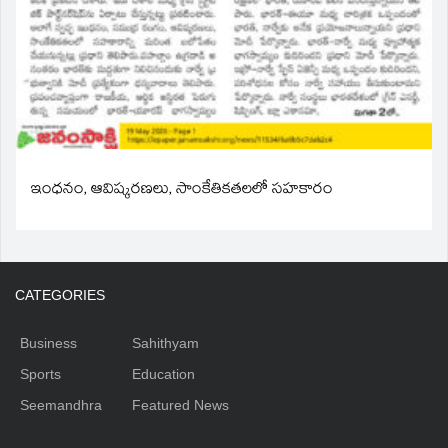
ఇంధనం, ఆవిష్కరణలు, సాంకేతికతలలో సహకారం
CATEGORIES
Business
Sahithyam
Sports
Education
Seemandhra
Featured News