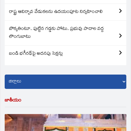
రాష్ట్ర ఆవిర్బావ వేడుకలను ఉదయంపూట నిర్వహించాలి
బొక్కతింటూ.. పుట్టిన గడ్డకు పోటు.. ప్రభువు పాదాల వద్ద
లొంగుబాటు
బండి భగీరథ్‌పై అదనపు సెక్షన్లు
జాతీయం