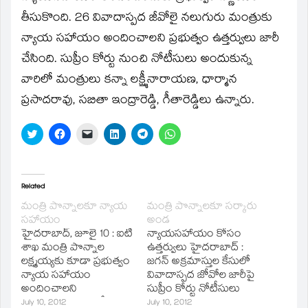
new
window)
తీసుకొంది. 26 వివాదాస్పద జీవోలై నలుగురు మంత్రుకు
న్యాయ సహాయం అందించాలని ప్రభుత్వం ఉత్తర్వులు జారీ
చేసింది. సుప్రీం కోర్టు నుంచి నోటీసులు అందుకున్న
వారిలో మంత్రులు కన్నా లక్ష్మీనారాయణ, ధార్మాన
ప్రసాదరావు, సబితా ఇంద్రారెడ్డి, గీతారెడ్డిలు ఉన్నారు.
Click
Click
Click
Click
Click
Click
to
to
to
to
to
to
share
share
email
share
share
share
on
on
a
on
on
on
Twitter
Facebook
link
LinkedIn
Telegram
WhatsApp
(Opens
(Opens
to
(Opens
(Opens
(Opens
in
in
a
in
in
in
Related
new
new
friend
new
new
new
window)
window)
(Opens
window)
window)
window)
మంత్రి పొన్నాలకూ న్యాయ
మంత్రి పొన్నాలకూ సర్కారు
in
సహాయం
అండ
new
window)
హైదరాబాద్‌, జూలై 10 : ఐటీ
న్యాయసహాయం కోసం
శాఖ మంత్రి పొన్నాల
ఉత్తర్వులు హైదరాబాద్‌ :
లక్ష్మయ్యకు కూడా ప్రభుత్వం
జగన్‌ అక్రమాస్తుల కేసులో
న్యాయ సహాయం
వివాదాస్పద జోవోల జారీపై
అందించాలని
సుప్రీం కోర్టు నోటీసులు
నిర్ణయించింది. ఈ మేరకు
అందుకున్న ఇతర మంత్రుల
July 10, 2012
July 10, 2012