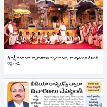
శ్రీ లక్ష్మీ నరసింహ స్వామివారిని దర్శించుకున్న ముఖ్యమంత్రి రేవంత్
రెడ్డి గారు