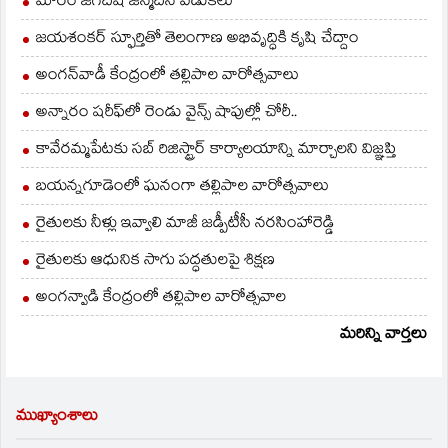
మారం జగదీష్ జన్మదిన వేడుకలు
జయశంకర్ స్ఫూర్తితో తెలంగాణ అభివృద్ధికి కృషి చేద్దాం
అంగన్‌వాడీ కేంద్రంలో తల్లిపాల వారోత్సవాలు
అన్నారం షరీఫ్‌లో రెండు వైన్స్ షాపుల్లో చోరీ..
కావేరమ్మపేటకు సబ్ రిజిస్ట్రార్ కార్యాలయాన్ని మార్చాలని విజ్ఞప్తి
బయన్నగూడెంలో ఘనంగా తల్లిపాల వారోత్సవాలు
రైతులకు నీళ్లు ఇవ్వాలి మాజీ జడ్పీటీసీ నరసింహారెడ్డి
రైతులకు ఆధునిక సాగు పద్ధతులపై శిక్షణ
అంగన్వాడి కేంద్రంలో తల్లిపాల వారోత్సవాల
మరిన్ని వార్తలు
ముఖ్యాంశాలు