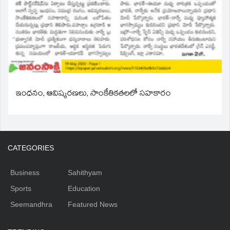
ఇంధనం, ఆవిష్కరణలు, సాంకేతికతలలో సహకారం
CATEGORIES
Business
Sahithyam
Sports
Education
Seemandhra
Featured News