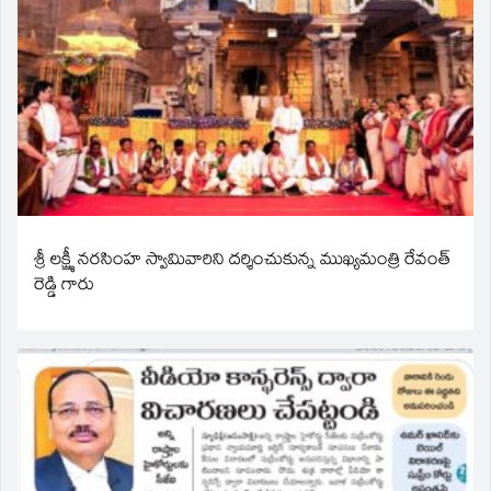
శ్రీ లక్ష్మీ నరసింహ స్వామివారిని దర్శించుకున్న ముఖ్యమంత్రి రేవంత్
రెడ్డి గారు