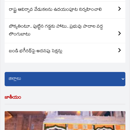
రాష్ట్ర ఆవిర్బావ వేడుకలను ఉదయంపూట నిర్వహించాలి
బొక్కతింటూ.. పుట్టిన గడ్డకు పోటు.. ప్రభువు పాదాల వద్ద
లొంగుబాటు
బండి భగీరథ్‌పై అదనపు సెక్షన్లు
జాతీయం