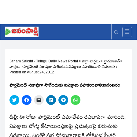
Janam Sakshi - Telugu Daily News Portal
>
జిల్లా వార్తలు
>
హైదరాబాద్
>
వార్తలు
>
పార్లమెంట్‌ సజావుగా సాగేందుకు విపక్షాలు సహకరించాలి:చిదంబరం
/
Posted on
August 24, 2012
పార్లమెంట్‌ సజావుగా సాగేందుకు విపక్షాలు సహకరించాలి:చిదంబరం
Click
Click
Click
Click
Click
Click
to
to
to
to
to
to
share
share
email
share
share
share
on
on
a
on
on
on
Twitter
Facebook
link
LinkedIn
Telegram
WhatsApp
ఢిల్లీ: ఈ రోజు పార్లమెంట్‌ సమావేశం రసబాసగా మారింది.
(Opens
(Opens
to
(Opens
(Opens
(Opens
in
in
a
in
in
in
విపక్షాలు బోగ్గు కేటాయింపులపై ప్రభుత్వంపై విరుచుకు
new
new
friend
new
new
new
window)
window)
(Opens
window)
window)
window)
పడినాయి. దీంతో సభ సోమవారానికి లోక్‌సభ స్పీకర్‌
in