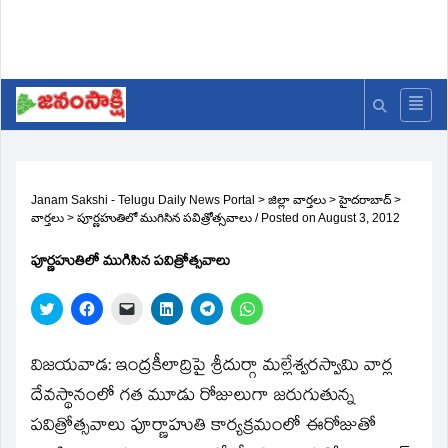
Janam Sakshi - Telugu Daily News Portal
>
జిల్లా వార్తలు
>
హైదరాబాద్
>
వార్తలు
>
పూర్ణహుతిలో ముగిసిన పవిత్రోత్సవాలు
/
Posted on
August 3, 2012
పూర్ణహుతిలో ముగిసిన పవిత్రోత్సవాలు
Click
Click
Click
Click
Click
Click
to
to
to
to
to
to
share
share
email
share
share
share
on
on
a
on
on
on
Twitter
Facebook
link
LinkedIn
Telegram
WhatsApp
విజయవాడ: ఇంద్రకీలాద్రిపై శ్రీదుర్గా మల్లేశ్వరస్వామి వార్ల
(Opens
(Opens
to
(Opens
(Opens
(Opens
in
in
a
in
in
in
దేవస్థానంలో గత మూడు రోజులుగా జరుగుతున్న
new
new
friend
new
new
new
window)
window)
(Opens
window)
window)
window)
పవిత్రోత్సవాలు పూర్ణాహుతి కార్యక్రమంలో ఈరోజుతో
in
new