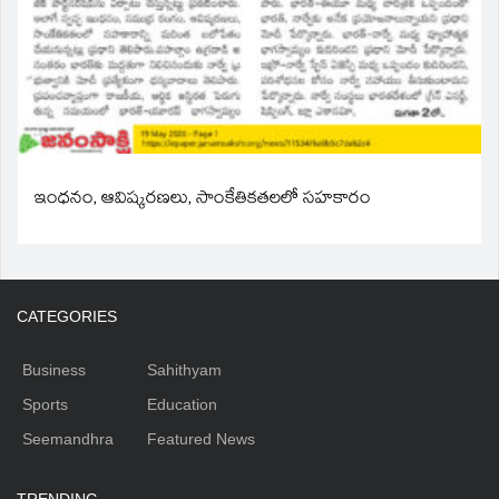
ఇంధనం, ఆవిష్కరణలు, సాంకేతికతలలో సహకారం
CATEGORIES
Business
Sahithyam
Sports
Education
Seemandhra
Featured News