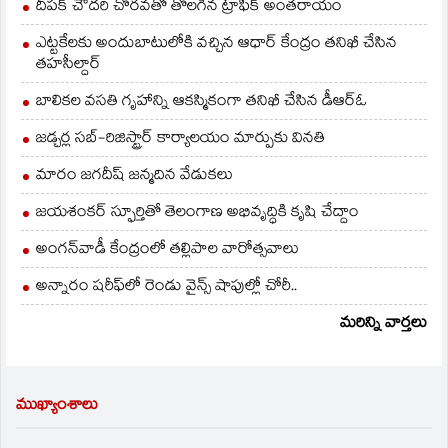
దీపక్ చౌదరి చొరవతో తొలగిన ట్రాఫిక్‌ అంతరాయం
ఎట్టకేలకు అందుబాటులోకి వచ్చిన ఆధార్ కేంద్రం తనిఖీ చేసిన
తహసీల్దార్
బాలికల వసతి గృహాన్ని ఆకస్మికంగా తనిఖీ చేసిన డీఆర్ఓ
జడ్చర్ల సబ్-రిజిస్ట్రార్ కార్యాలయం మార్పుకు వినతి
మారం జగదీష్ జన్మదిన వేడుకలు
జయశంకర్ స్ఫూర్తితో తెలంగాణ అభివృద్ధికి కృషి చేద్దాం
అంగన్‌వాడీ కేంద్రంలో తల్లిపాల వారోత్సవాలు
అన్నారం షరీఫ్‌లో రెండు వైన్స్ షాపుల్లో చోరీ..
మరిన్ని వార్తలు
ముఖ్యాంశాలు