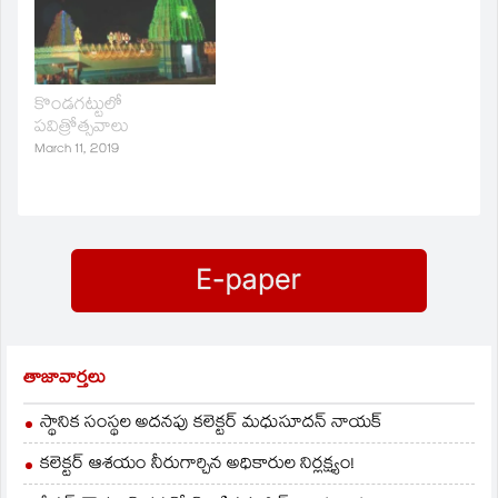
కొండగట్టులో
పవిత్రోత్సవాలు
March 11, 2019
తాజావార్తలు
స్థానిక సంస్థల అదనపు కలెక్టర్ మధుసూదన్ నాయక్
కలెక్టర్ ఆశయం నీరుగార్చిన అధికారుల నిర్లక్ష్యం!