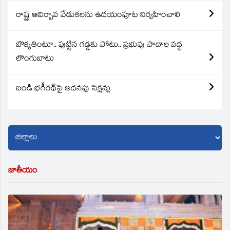
రాష్ట్ర ఆవిర్బావ వేడుకలను ఉదయంపూట నిర్వహించాలి
బొక్కతింటూ.. పుట్టిన గడ్డకు పోటు.. ప్రభువు పాదాల వద్ద
లొంగుబాటు
బండి భగీరథ్‌పై అదనపు సెక్షన్లు
జాతీయం