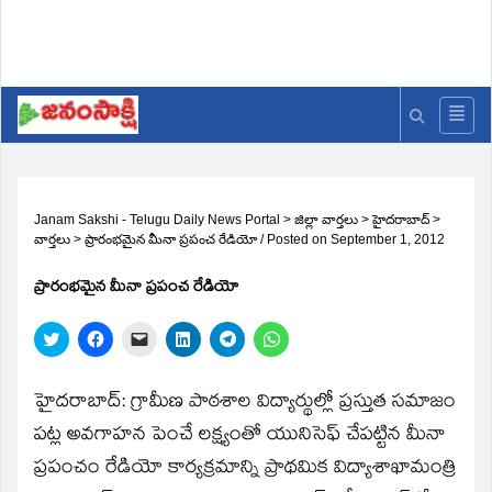
Janam Sakshi - Telugu Daily News Portal
>
జిల్లా వార్తలు
>
హైదరాబాద్
>
వార్తలు
>
ప్రారంభమైన మీనా ప్రపంచ రేడియో
/
Posted on
September 1, 2012
ప్రారంభమైన మీనా ప్రపంచ రేడియో
Click
Click
Click
Click
Click
Click
to
to
to
to
to
to
share
share
email
share
share
share
on
on
a
on
on
on
Twitter
Facebook
link
LinkedIn
Telegram
WhatsApp
హైదరాబాద్‌: గ్రామీణ పాఠశాల విద్యార్థుల్లో ప్రస్తుత సమాజం
(Opens
(Opens
to
(Opens
(Opens
(Opens
in
in
a
in
in
in
పట్ల అవగాహన పెంచే లక్ష్యంతో యునిసెఫ్‌ చేపట్టిన మీనా
new
new
friend
new
new
new
window)
window)
(Opens
window)
window)
window)
ప్రపంచం రేడియో కార్యక్రమాన్ని ప్రాథమిక విద్యాశాఖామంత్రి
in
new