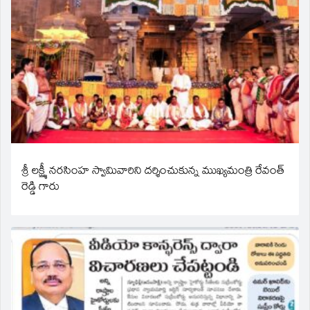
శ్రీ లక్ష్మీ నరసింహ స్వామివారిని దర్శించుకున్న ముఖ్యమంత్రి రేవంత్
రెడ్డి గారు