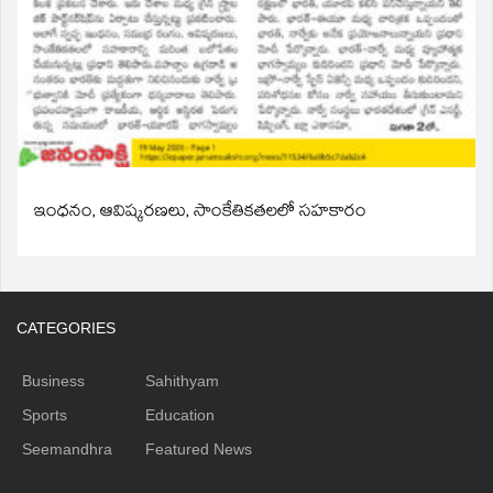
ఇంధనం, ఆవిష్కరణలు, సాంకేతికతలలో సహకారం
CATEGORIES
Business
Sahithyam
Sports
Education
Seemandhra
Featured News