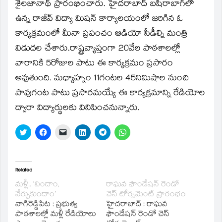
window)
శైలజానాథ్‌ ప్రారంభించారు. హైదరాబాద్‌ బషీరాబాగ్‌లో
ఉన్న రాజీవ్‌ విద్యా మిషన్‌ కార్యాలయంలో జరిగిన ఓ
కార్యక్రమంలో మీనా ప్రపంచం ఆడియో సీడీల్ని మంత్రి
విడుదల చేశారు.రాష్ట్రవ్యాప్తంగా 20వేల పాఠశాలల్లో
వారానికి 5రోజుల పాటు ఈ కార్యక్రమం ప్రసారం
అవుతుంది. మధ్యాహ్నం 11గంటల 45నిమిషాల నుంచి
పావుగంట పాటు ప్రసారమయ్యే ఈ కార్యక్రమాన్ని రేడియోల
ద్వారా విద్యార్థులకు వినిపించనున్నారు.
Click
Click
Click
Click
Click
Click
to
to
to
to
to
to
share
share
email
share
share
share
on
on
a
on
on
on
Twitter
Facebook
link
LinkedIn
Telegram
WhatsApp
(Opens
(Opens
to
(Opens
(Opens
(Opens
in
in
a
in
in
in
Related
new
new
friend
new
new
new
window)
window)
(Opens
window)
window)
window)
మళ్లీ.. ‘విందాం,
రాఘవ ఫౌండేషన్‌ రెండో
in
నేర్చుకుందాం’
చెస్‌ టోర్నమెంట్‌ ప్రారంభం
new
window)
నాగిరెడ్డిపేట : ప్రభుత్వ
హైదరాబాద్‌ : రాఘవ
పాఠశాలల్లో మళ్లీ రేడియోలు
ఫౌండేషన్‌ రెండో చెస్‌