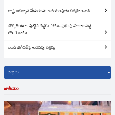
రాష్ట్ర ఆవిర్బావ వేడుకలను ఉదయంపూట నిర్వహించాలి
బొక్కతింటూ.. పుట్టిన గడ్డకు పోటు.. ప్రభువు పాదాల వద్ద
లొంగుబాటు
బండి భగీరథ్‌పై అదనపు సెక్షన్లు
జాతీయం