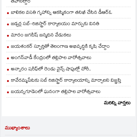
తహసీల్దార్
బాలికల వసతి గృహాన్ని ఆకస్మికంగా తనిఖీ చేసిన డీఆర్ఓ
జడ్చర్ల సబ్-రిజిస్ట్రార్ కార్యాలయం మార్పుకు వినతి
మారం జగదీష్ జన్మదిన వేడుకలు
జయశంకర్ స్ఫూర్తితో తెలంగాణ అభివృద్ధికి కృషి చేద్దాం
అంగన్‌వాడీ కేంద్రంలో తల్లిపాల వారోత్సవాలు
అన్నారం షరీఫ్‌లో రెండు వైన్స్ షాపుల్లో చోరీ..
కావేరమ్మపేటకు సబ్ రిజిస్ట్రార్ కార్యాలయాన్ని మార్చాలని విజ్ఞప్తి
బయన్నగూడెంలో ఘనంగా తల్లిపాల వారోత్సవాలు
మరిన్ని వార్తలు
ముఖ్యాంశాలు