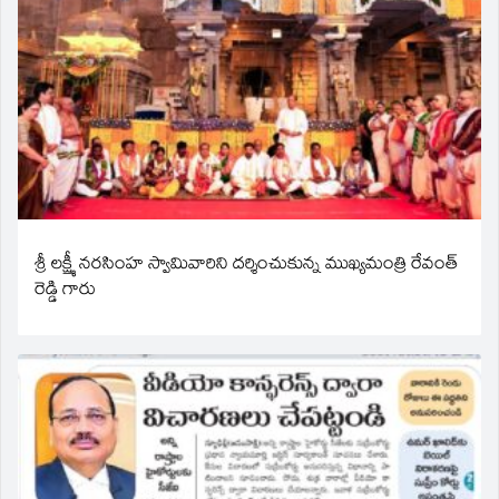
శ్రీ లక్ష్మీ నరసింహ స్వామివారిని దర్శించుకున్న ముఖ్యమంత్రి రేవంత్
రెడ్డి గారు