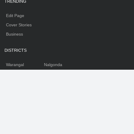
TRENDING
Edit Page
Cover Stories
Business
DISTRICTS
Warangal
Nalgonda
Karimnagar
Nizamabad
Mahabubnagar
Medhak
Adilabad
Rangareddy
Khammam
SOCIAL
Facebook