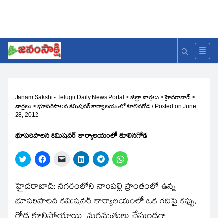
Janam Sakshi - Telugu Daily News Portal
>
జిల్లా వార్తలు
>
హైదరాబాద్
>
వార్తలు
>
భూపరిపాలన కమిషనర్‌ కార్యాలయంలో కూలినగోడ
/
Posted on
June
28, 2012
భూపరిపాలన కమిషనర్‌ కార్యాలయంలో కూలినగోడ
Click
Click
Click
Click
Click
Click
to
to
to
to
to
to
share
share
email
share
share
share
on
on
a
on
on
on
Twitter
Facebook
link
LinkedIn
Telegram
WhatsApp
హైదరాబాద్‌: నగరంలోని నాంపల్లి ప్రాంతంలో ఉన్న
(Opens
(Opens
to
(Opens
(Opens
(Opens
in
in
a
in
in
in
భూపరిపాలన కమిషనర్‌ కార్యాలయంలో ఒక గదిపై కప్పు,
new
new
friend
new
new
new
window)
window)
(Opens
window)
window)
window)
గోడ కూలిపోయాయి మరమ్మతులు చేస్తుండగా
in