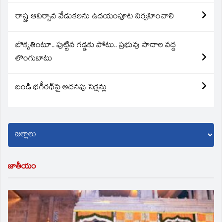
రాష్ట్ర ఆవిర్బావ వేడుకలను ఉదయంపూట నిర్వహించాలి
బొక్కతింటూ.. పుట్టిన గడ్డకు పోటు.. ప్రభువు పాదాల వద్ద
లొంగుబాటు
బండి భగీరథ్‌పై అదనపు సెక్షన్లు
జాతీయం