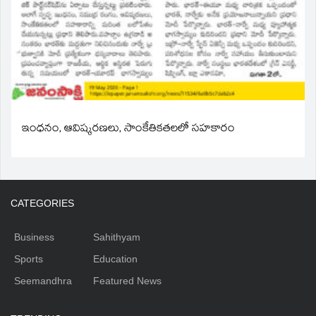
ఇంధనం, ఆవిష్కరణలు, సాంకేతికతలలో సహకారం
CATEGORIES
Business
Sahithyam
Sports
Education
Seemandhra
Featured News