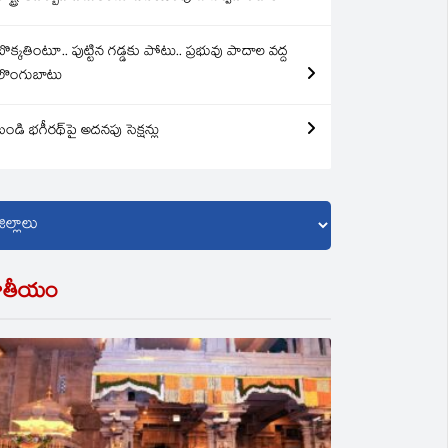
బొక్కతింటూ.. పుట్టిన గడ్డకు పోటు.. ప్రభువు పాదాల వద్ద
లొంగుబాటు
బండి భగీరథ్‌పై అదనపు సెక్షన్లు
ాతీయం