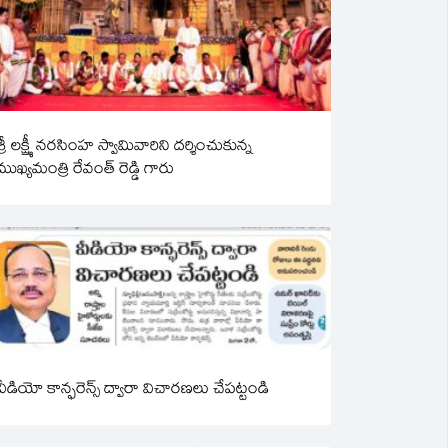
శ్రీ లక్ష్మీ నరసింహ స్వామివారిని దర్శించుకున్న
ముఖ్యమంత్రి రేవంత్ రెడ్డి గారు
వీడియో కాన్ఫరెన్స్ ద్వారా విచారణలు చేపట్టండి