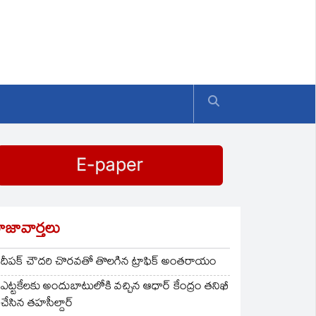
ాజావార్తలు
దీపక్ చౌదరి చొరవతో తొలగిన ట్రాఫిక్‌ అంతరాయం
ఎట్టకేలకు అందుబాటులోకి వచ్చిన ఆధార్ కేంద్రం తనిఖీ
చేసిన తహసీల్దార్