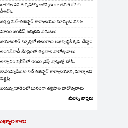
బాలికల వసతి గృహాన్ని ఆకస్మికంగా తనిఖీ చేసిన
డీఆర్ఓ
జడ్చర్ల సబ్-రిజిస్ట్రార్ కార్యాలయం మార్పుకు వినతి
మారం జగదీష్ జన్మదిన వేడుకలు
జయశంకర్ స్ఫూర్తితో తెలంగాణ అభివృద్ధికి కృషి చేద్దాం
అంగన్‌వాడీ కేంద్రంలో తల్లిపాల వారోత్సవాలు
అన్నారం షరీఫ్‌లో రెండు వైన్స్ షాపుల్లో చోరీ..
కావేరమ్మపేటకు సబ్ రిజిస్ట్రార్ కార్యాలయాన్ని మార్చాలని
విజ్ఞప్తి
బయన్నగూడెంలో ఘనంగా తల్లిపాల వారోత్సవాలు
మరిన్ని వార్తలు
ుఖ్యాంశాలు