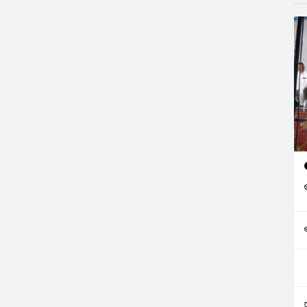
 దుంగలు
ఔటర్‌రింగ్‌రోడ్డుపై నుంచి కింద ఉన్న
…
సర్వీసు…