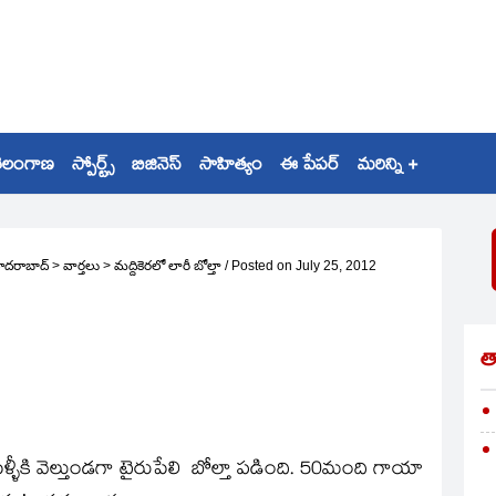
ెలంగాణ
స్పోర్ట్స్
బిజినెస్
సాహిత్యం
ఈ పేపర్
మరిన్ని +
ైదరాబాద్
>
వార్తలు
>
మద్దికెరలో లారీ బోల్తా
/
Posted on
July 25, 2012
త
పెళ్ళీకి వెల్తుండగా టైరుపేలి బోల్తా పడింది. 50మంది గాయా