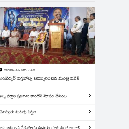
Monday, July 13th, 2026
అంబేద్కర్ విగ్రహాన్ని ఆవిష్కరించిన మంత్రి వివేక్
అన్ని వర్గాల ప్రజలను కాంగ్రెస్ మోసం చేసింది
మోటర్లకు మీటర్లు పెట్టం
రాష్ట్ర ఆవిర్బావ వేడుకలను ఉదయంపూట నిర్వహించాలి