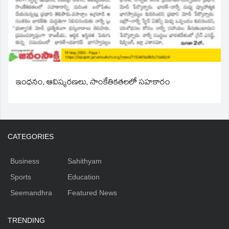
ఇంధనం, ఆవిష్కరణలు, సాంకేతికతలలో సహకారం
CATEGORIES
Business
Sahithyam
Sports
Education
Seemandhra
Featured News
TRENDING