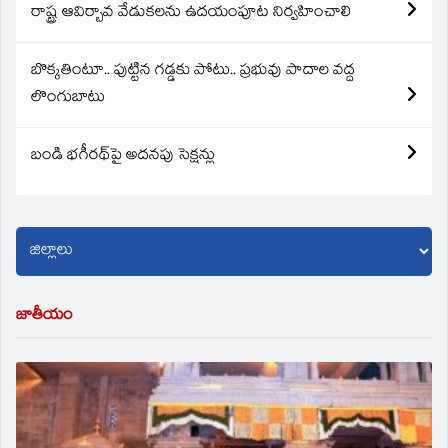
రాష్ట్ర ఆవిర్బావ వేడుకలను ఉదయంపూట నిర్వహించాలి
బొక్కతింటూ.. పుట్టిన గడ్డకు పోటు.. ప్రభువు పాదాల వద్ద
లొంగుబాటు
బండి భగీరథ్‌పై అదనపు సెక్షన్లు
జాతీయం