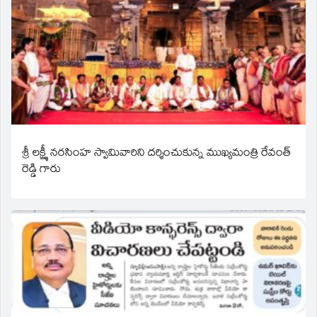
శ్రీ లక్ష్మీ నరసింహ స్వామివారిని దర్శించుకున్న ముఖ్యమంత్రి రేవంత్
రెడ్డి గారు