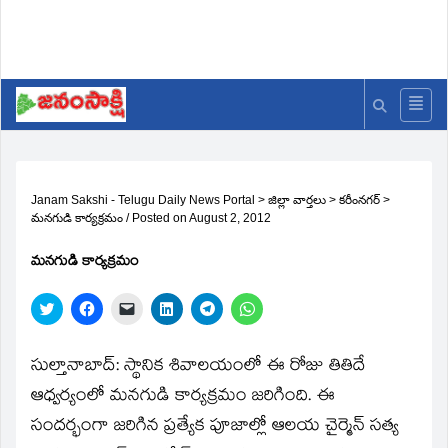
Janam Sakshi - Telugu Daily News Portal
>
జిల్లా వార్తలు
>
కరీంనగర్
>
మనగుడి కార్యక్రమం
/
Posted on
August 2, 2012
మనగుడి కార్యక్రమం
Click
Click
Click
Click
Click
Click
to
to
to
to
to
to
share
share
email
share
share
share
on
on
a
on
on
on
Twitter
Facebook
link
LinkedIn
Telegram
WhatsApp
సుల్తానాబాద్‌: స్థానిక శివాలయంలో ఈ రోజు తితిదే
(Opens
(Opens
to
(Opens
(Opens
(Opens
in
in
a
in
in
in
ఆధ్వర్యంలో మనగుడి కార్యక్రమం జరిగింది. ఈ
new
new
friend
new
new
new
window)
window)
(Opens
window)
window)
window)
సందర్భంగా జరిగిన ప్రత్యేక పూజాల్లో ఆలయ చైర్మెన్‌ సత్య
in
new