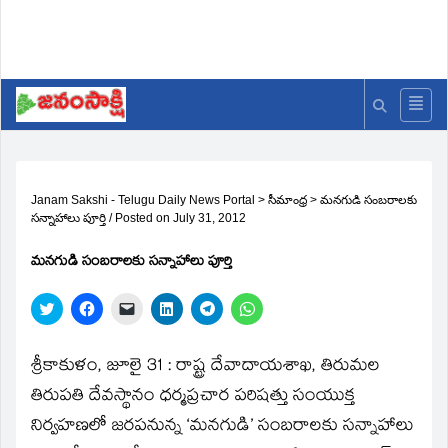
Janam Sakshi - Telugu Daily News Portal
>
సీమాంధ్ర
>
మనగుడి సంబరాలకు
సన్నాహాలు పూర్తి
/
Posted on
July 31, 2012
మనగుడి సంబరాలకు సన్నాహాలు పూర్తి
Click
Click
Click
Click
Click
Click
to
to
to
to
to
to
share
share
email
share
share
share
on
on
a
on
on
on
Twitter
Facebook
link
LinkedIn
Telegram
WhatsApp
శ్రీకాకుళం, జూలై 31 : రాష్ట్ర దేవాదాయశాఖ, తిరుమల
(Opens
(Opens
to
(Opens
(Opens
(Opens
in
in
a
in
in
in
తిరుపతి దేవస్థానం ధర్మప్రచార పరిషత్తు సంయుక్త
new
new
friend
new
new
new
window)
window)
(Opens
window)
window)
window)
నిర్వహణలో జరపనున్న ‘మనగుడి’ సంబరాలకు సన్నాహాలు
in
new