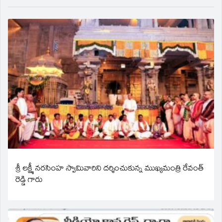
శ్రీ లక్ష్మీ నరసింహ స్వామివారిని దర్శించుకున్న ముఖ్యమంత్రి రేవంత్
రెడ్డి గారు