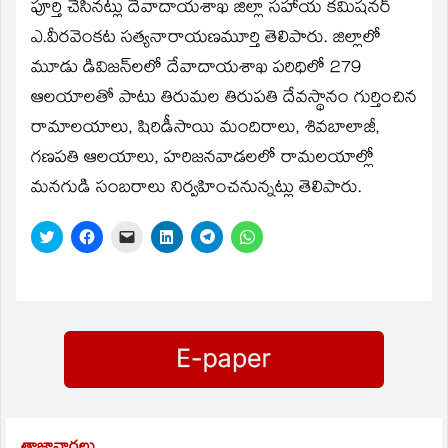
window)
పూర్తి చేసినట్లు దేవాదాయశాఖ జిల్లా సహాయ కమిషనర్‌
ఎ.వీరవెంకట సత్యనారాయణమూర్తి తెలిపారు. జిల్లాలో
మూడు డివిజన్‌లలో దేవాదాయశాఖ పరిధిలో 279
ఆలయాలతో పాటు తిరుమల తిరుపతి దేవస్థానం గుర్తించిన
రామాలయాలు, షిరిడీసాయి మందిరాలు, శివబాలాజీ,
గణపతి ఆలయాలు, హరిజనవాడలలో రామలయాల్లో
మనగుడి సంబరాలు నిర్వహించనున్నట్లు తెలిపారు.
Click
Click
Click
Click
Click
Click
to
to
to
to
to
to
share
share
email
share
share
share
on
on
a
on
on
on
Twitter
Facebook
link
LinkedIn
Telegram
WhatsApp
(Opens
(Opens
to
(Opens
(Opens
(Opens
in
in
a
in
in
in
new
new
friend
new
new
new
window)
window)
(Opens
window)
window)
window)
in
new
window)