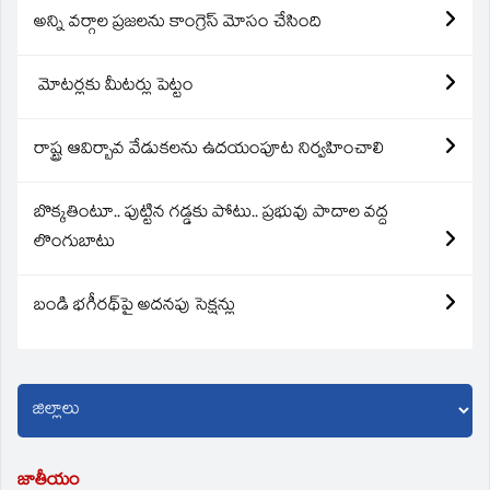
అన్ని వర్గాల ప్రజలను కాంగ్రెస్ మోసం చేసింది
మోటర్లకు మీటర్లు పెట్టం
రాష్ట్ర ఆవిర్బావ వేడుకలను ఉదయంపూట నిర్వహించాలి
బొక్కతింటూ.. పుట్టిన గడ్డకు పోటు.. ప్రభువు పాదాల వద్ద
లొంగుబాటు
బండి భగీరథ్‌పై అదనపు సెక్షన్లు
జాతీయం