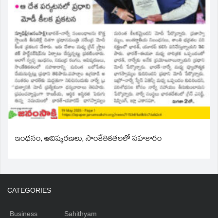
ఇంధనం, ఆవిష్కరణలు, సాంకేతికతలలో సహకారం
CATEGORIES
Business
Sahithyam