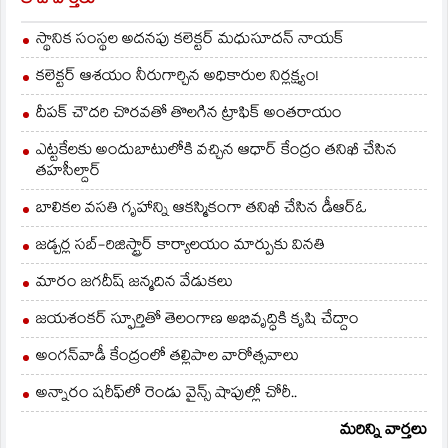
తాజావార్తలు
స్థానిక సంస్థల అదనపు కలెక్టర్ మధుసూదన్ నాయక్
కలెక్టర్ ఆశయం నీరుగార్చిన అధికారుల నిర్లక్ష్యం!
దీపక్ చౌదరి చొరవతో తొలగిన ట్రాఫిక్‌ అంతరాయం
ఎట్టకేలకు అందుబాటులోకి వచ్చిన ఆధార్ కేంద్రం తనిఖీ చేసిన
తహసీల్దార్
బాలికల వసతి గృహాన్ని ఆకస్మికంగా తనిఖీ చేసిన డీఆర్ఓ
జడ్చర్ల సబ్-రిజిస్ట్రార్ కార్యాలయం మార్పుకు వినతి
మారం జగదీష్ జన్మదిన వేడుకలు
జయశంకర్ స్ఫూర్తితో తెలంగాణ అభివృద్ధికి కృషి చేద్దాం
అంగన్‌వాడీ కేంద్రంలో తల్లిపాల వారోత్సవాలు
అన్నారం షరీఫ్‌లో రెండు వైన్స్ షాపుల్లో చోరీ..
మరిన్ని వార్తలు