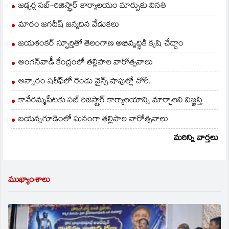
జడ్చర్ల సబ్-రిజిస్ట్రార్ కార్యాలయం మార్పుకు వినతి
మారం జగదీష్ జన్మదిన వేడుకలు
జయశంకర్ స్ఫూర్తితో తెలంగాణ అభివృద్ధికి కృషి చేద్దాం
అంగన్‌వాడీ కేంద్రంలో తల్లిపాల వారోత్సవాలు
అన్నారం షరీఫ్‌లో రెండు వైన్స్ షాపుల్లో చోరీ..
కావేరమ్మపేటకు సబ్ రిజిస్ట్రార్ కార్యాలయాన్ని మార్చాలని విజ్ఞప్తి
బయన్నగూడెంలో ఘనంగా తల్లిపాల వారోత్సవాలు
మరిన్ని వార్తలు
ముఖ్యాంశాలు