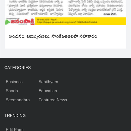
ఇంధనం, ఆవిష్కరణలు, సాంకేతికతలలో సహకారం
CATEGORIES
Business
Sahithyam
Sports
Education
Seemandhra
Featured News
TRENDING
Edit Page