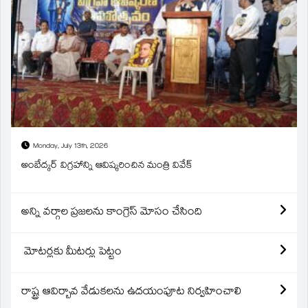
Monday, July 13th, 2026
అంబేద్కర్ విగ్రహాన్ని ఆవిష్కరించిన మంత్రి వివేక్
అన్ని వర్గాల ప్రజలను కాంగ్రెస్ మోసం చేసింది
మోటర్లకు మీటర్లు పెట్టం
రాష్ట్ర ఆవిర్బావ వేడుకలను ఉదయంపూట నిర్వహించాలి