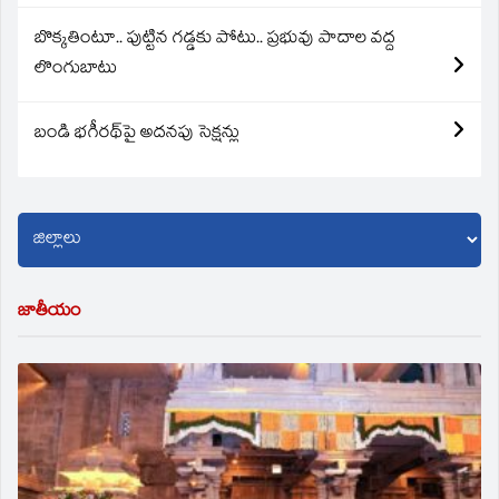
బొక్కతింటూ.. పుట్టిన గడ్డకు పోటు.. ప్రభువు పాదాల వద్ద
లొంగుబాటు
బండి భగీరథ్‌పై అదనపు సెక్షన్లు
జాతీయం