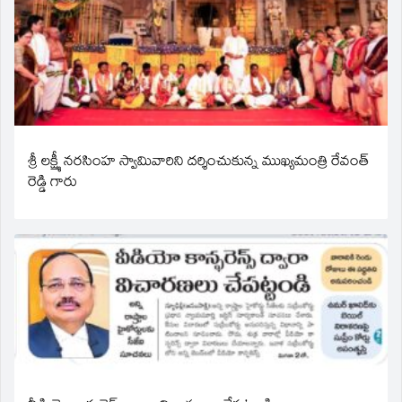
శ్రీ లక్ష్మీ నరసింహ స్వామివారిని దర్శించుకున్న ముఖ్యమంత్రి రేవంత్
రెడ్డి గారు