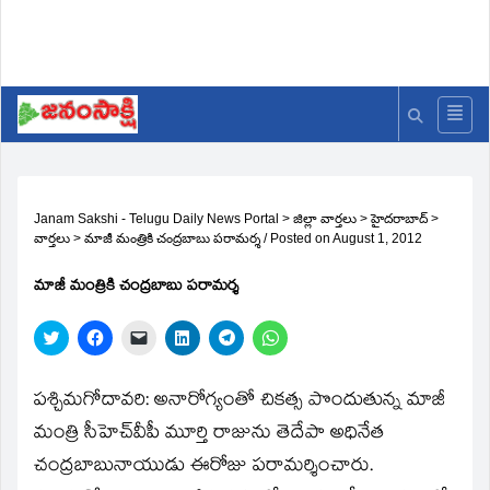
Janam Sakshi - Telugu Daily News Portal
>
జిల్లా వార్తలు
>
హైదరాబాద్
>
వార్తలు
>
మాజీ మంత్రికి చంద్రబాబు పరామర్శ
/
Posted on
August 1, 2012
మాజీ మంత్రికి చంద్రబాబు పరామర్శ
Click
Click
Click
Click
Click
Click
to
to
to
to
to
to
share
share
email
share
share
share
on
on
a
on
on
on
Twitter
Facebook
link
LinkedIn
Telegram
WhatsApp
పశ్చిమగోదావరి: అనారోగ్యంతో చికత్స పొందుతున్న మాజీ
(Opens
(Opens
to
(Opens
(Opens
(Opens
in
in
a
in
in
in
మంత్రి సీహెచ్‌వీపీ మూర్తి రాజును తెదేపా అధినేత
new
new
friend
new
new
new
window)
window)
(Opens
window)
window)
window)
చంద్రబాబునాయుడు ఈరోజు పరామర్శించారు.
in
new