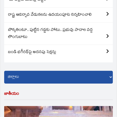
రాష్ట్ర ఆవిర్బావ వేడుకలను ఉదయంపూట నిర్వహించాలి
బొక్కతింటూ.. పుట్టిన గడ్డకు పోటు.. ప్రభువు పాదాల వద్ద
లొంగుబాటు
బండి భగీరథ్‌పై అదనపు సెక్షన్లు
జాతీయం