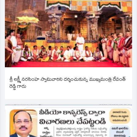
శ్రీ లక్ష్మీ నరసింహ స్వామివారిని దర్శించుకున్న ముఖ్యమంత్రి రేవంత్
రెడ్డి గారు