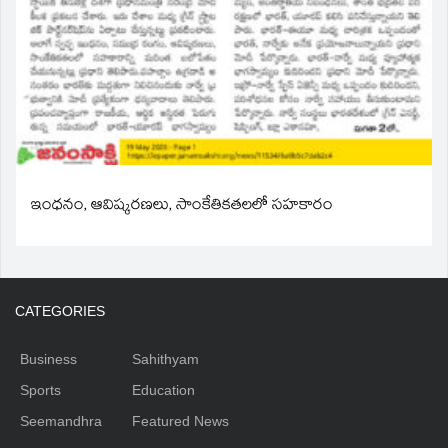
ఇంధనం, ఆవిష్కరణలు, సాంకేతికతలలో సహకారం
CATEGORIES
Business
Sahithyam
Sports
Education
Seemandhra
Featured News