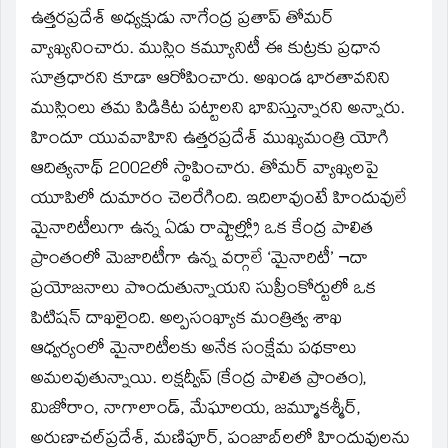
ఉత్తరప్రదేశ్‌ అధ్యక్షుడు నాగేంద్ర ప్రతాప్‌ తోమర్‌
వ్యాఖ్యనించారు. ముస్లిం కమ్యూనిటీ ఈ కుట్రకు ప్రధాన
సూత్రధారని కూడా ఆరోపించారు. అఖండ భారతావనిని
ముస్లింలు తమ పిడికిట పట్టాలని భావిస్తున్నారని అన్నారు.
హిందూ యువవాహిని ఉత్తరప్రదేశ్‌ ముఖ్యమంత్రి యోగి
ఆదిత్యనాథ్‌ 2002లో స్థాపించారు. తోమర్‌ వ్యాఖ్యలపై
యూపిలో దుమారం చెలరేగింది. ఇదిలావుంటే హిందువులే
మైనారిటీలుగా ఉన్న ఏడు రాష్టాల్ల్రో ఒక కేంద్ర పాలిత
ప్రాంతంలో మెజారిటీగా ఉన్న వర్గాలే ‘మైనారిటీ’ ¬దా
ప్రయోజనాలు పొందుతున్నాయని సుప్రీంకోర్టులో ఒక
పిటిషన్‌ దాఖలైంది. అల్పసంఖ్యాక మంత్రిత్వ శాఖ
ఆధ్వర్యంలో మైనారిటీలకు అనేక సంక్షేమ పథకాలు
అమలవుతున్నాయి. లక్షద్వీప్‌ (కేంద్ర పాలిత ప్రాంతం),
మిజోరాం, నాగాలాండ్‌, మేఘాలయ, జమ్మూకశ్మీర్‌,
అరుణాచల్‌ప్రదేశ్‌, మణిపూర్‌, పంజాబ్‌లలో హిందువులను