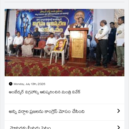
Monday, July 13th, 2026
అంబేద్కర్ విగ్రహాన్ని ఆవిష్కరించిన మంత్రి వివేక్
అన్ని వర్గాల ప్రజలను కాంగ్రెస్ మోసం చేసింది
మోటర్లకు మీటర్లు పెట్టం