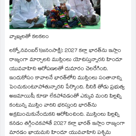
new
window)
వ్యాఖ్యలతో కలకలం
లక్నో,నవంబర్‌1(జ‌నంసాక్షి): 2027 కల్లా భారత్‌ను ఇస్లాం
రాజ్యంగా మార్చాలని ముస్లింలు యోచిస్తున్నారని హిందూ
యువవాహిని ఆరోపణలతో దుమారం చెలరేగింది.
ఇందుకోసం కావాలనే భారత్‌లోని ముస్లింలు సంతానాన్ని
పెంచుకుంటూపోతున్నారని పేర్కొంది. దీనికి తోడు ప్రభుత్వ
అజమాయిషీ కూడా లేకపోవడంతో ఎక్కువ మంది పిల్లల్ని
కంటున్న ముస్లిం వారిని భరిస్తుంది భారత్‌ను
అక్రమించుకునేందుకని ఆరోపించింది. ముస్లింలు పిల్లల్ని
కనడం తగ్గించకపోతే 2027 కల్లా భారత్‌ ఇస్లాం రాజ్యంగా
మారడం ఖాయమని హిందూ యువవాహిని పశ్చిమ