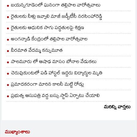
బయన్నగూడెంలో ఘనంగా తల్లిపాల వారోత్సవాలు
రైతులకు నీళ్లు ఇవ్వాలి మాజీ జడ్పీటీసీ నరసింహారెడ్డి
రైతులకు ఆధునిక సాగు పద్ధతులపై శిక్షణ
అంగన్వాడి కేంద్రంలో తల్లిపాల వారోత్సవాల
వీరమాత వేదమ్మ కన్నుమూత
పాలమూరు లో ఆషాఢ మాసం బోనాల వేడుకలు
చెరువుకుంటలో పడి హాస్టల్ ఇద్దరు విద్యార్థుల మృతి
ప్రమాదకరంగా మారిన కాలనీ మట్టి రోడ్లు
ప్రభుత్వ ఆసుపత్రి వద్ద బస్సు స్టాప్ ఏర్పాటు చేయాలి
మరిన్ని వార్తలు
ముఖ్యాంశాలు