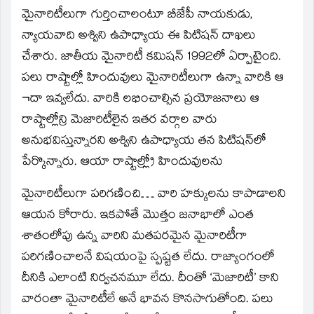
మైనారిటీలుగా గుర్తించాలంటూ బీజేపీ నాయకుడు,
న్యాయవాది అశ్విని ఉపాధ్యాయ ఈ పిటిషన్‌ దాఖలు
చేశారు. జాతీయ మైనారిటీ కమిషన్‌ 1992లో ఏర్పాటైంది.
పలు రాష్టాల్లో హిందువులు మైనారిటీలుగా ఉన్నా వారికి ఆ
¬దా ఇవ్వలేదు. వారికి లభించాల్సిన ప్రయోజనాలు ఆ
రాష్టాల్లోన్రి మెజారిటీలైన ఇతర వర్గాల వారు
అనుభవిస్తున్నారని అశ్విని ఉపాధ్యాయ తన పిటిషన్‌లో
పేర్కొన్నారు. ఆయా రాష్టాల్ల్రో హిందువులను
మైనారిటీలుగా పరిగణించి… వారి హక్కులను కాపాడాలని
ఆయన కోరారు. ఇకపోతే మొత్తం జనాభాలో ఎంత
శాతంలోపు ఉన్న వారిని మతపరమైన మైనారిటీగా
పరిగణించాలనే విషయంపై స్పష్టత లేదు. రాజ్యాంగంలో
దీనికి ఎలాంటి నిర్వచనమూ లేదు. దీంతో ‘మెజారిటీ’ కాని
వారంతా మైనారిటీలే అనే భావన కొనసాగుతోంది. పలు