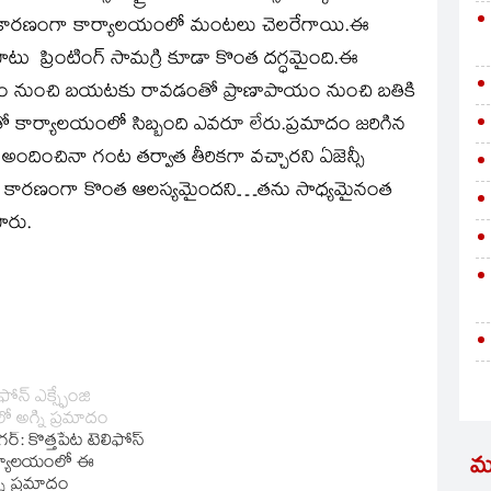
్క్యూట్‌ కారణంగా కార్యాలయంలో మంటలు చెలరేగాయి.ఈ
ాటు ప్రింటింగ్‌ సామగ్రి కూడా కొంత దగ్ధమైంది.ఈ
ం నుంచి బయటకు రావడంతో ప్రాణాపాయం నుంచి బతికి
కార్యాలయంలో సిబ్బంది ఎవరూ లేరు.ప్రమాదం జరిగిన
ందించినా గంట తర్వాత తీరికగా వచ్చారని ఏజెన్సీ
దీ కారణంగా కొంత ఆలస్యమైందని…తను సాధ్యమైనంత
ారు.
ోన్‌ ఎక్స్ఫేంజి
 అగ్ని ప్రమాదం
‌: కొత్తపేట టెలిఫోస్‌
కార్యాలయంలో ఈ
మ
 ప్రమాదం