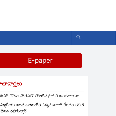
ాజావార్తలు
దీపక్ చౌదరి చొరవతో తొలగిన ట్రాఫిక్‌ అంతరాయం
ఎట్టకేలకు అందుబాటులోకి వచ్చిన ఆధార్ కేంద్రం తనిఖీ
చేసిన తహసీల్దార్