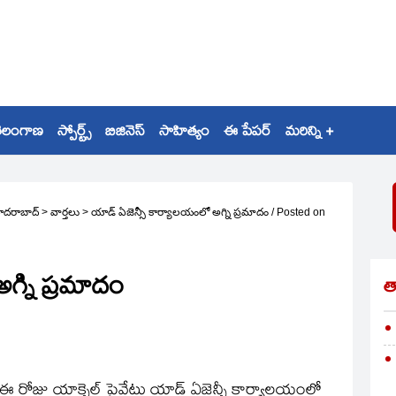
ెలంగాణ
స్పోర్ట్స్
బిజినెస్
సాహిత్యం
ఈ పేపర్
మరిన్ని +
ైదరాబాద్
>
వార్తలు
>
యాడ్‌ ఏజెన్సీ కార్యాలయంలో అగ్ని ప్రమాదం
/
Posted on
గ్ని ప్రమాదం
త
రోజు యాక్సెల్‌ ప్రైవేటు యాడ్‌ ఏజెన్సీ కార్యాలయంలో