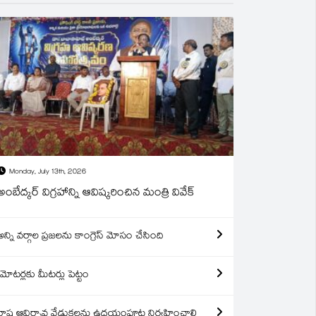
Monday, July 13th, 2026
అంబేద్కర్ విగ్రహాన్ని ఆవిష్కరించిన మంత్రి వివేక్
అన్ని వర్గాల ప్రజలను కాంగ్రెస్ మోసం చేసింది
మోటర్లకు మీటర్లు పెట్టం
రాష్ట్ర ఆవిర్బావ వేడుకలను ఉదయంపూట నిర్వహించాలి