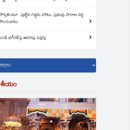
బొక్కతింటూ.. పుట్టిన గడ్డకు పోటు.. ప్రభువు పాదాల వద్ద
లొంగుబాటు
బండి భగీరథ్‌పై అదనపు సెక్షన్లు
ాతీయం