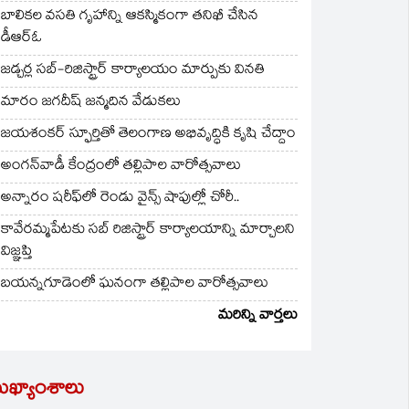
బాలికల వసతి గృహాన్ని ఆకస్మికంగా తనిఖీ చేసిన
డీఆర్ఓ
జడ్చర్ల సబ్-రిజిస్ట్రార్ కార్యాలయం మార్పుకు వినతి
మారం జగదీష్ జన్మదిన వేడుకలు
జయశంకర్ స్ఫూర్తితో తెలంగాణ అభివృద్ధికి కృషి చేద్దాం
అంగన్‌వాడీ కేంద్రంలో తల్లిపాల వారోత్సవాలు
అన్నారం షరీఫ్‌లో రెండు వైన్స్ షాపుల్లో చోరీ..
కావేరమ్మపేటకు సబ్ రిజిస్ట్రార్ కార్యాలయాన్ని మార్చాలని
విజ్ఞప్తి
బయన్నగూడెంలో ఘనంగా తల్లిపాల వారోత్సవాలు
మరిన్ని వార్తలు
ుఖ్యాంశాలు