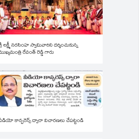
శ్రీ లక్ష్మీ నరసింహ స్వామివారిని దర్శించుకున్న
ముఖ్యమంత్రి రేవంత్ రెడ్డి గారు
వీడియో కాన్ఫరెన్స్ ద్వారా విచారణలు చేపట్టండి