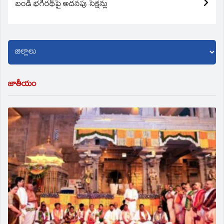
బండి భగీరథ్‌పై అదనపు సెక్షన్లు
జాతీయం