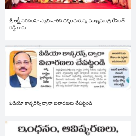
శ్రీ లక్ష్మీ నరసింహ స్వామివారిని దర్శించుకున్న ముఖ్యమంత్రి రేవంత్
రెడ్డి గారు
వీడియో కాన్ఫరెన్స్ ద్వారా విచారణలు చేపట్టండి