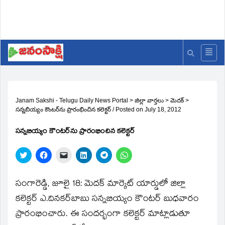
Janam Sakshi - Telugu Daily News Portal
>
జిల్లా వార్తలు
>
మెదక్
>
సన్నబియ్యం కౌంటర్‌ను ప్రారంభించిన కలెక్టర్‌
/
Posted on
July 18, 2012
సన్నబియ్యం కౌంటర్‌ను ప్రారంభించిన కలెక్టర్‌
Click
Click
Click
Click
Click
Click
to
to
to
to
to
to
share
share
email
share
share
share
on
on
a
on
on
on
Twitter
Facebook
link
LinkedIn
Telegram
WhatsApp
సంగారెడ్డి, జూలై 18: మెదక్‌ మార్కెట్‌ యార్డులో జిల్లా
(Opens
(Opens
to
(Opens
(Opens
(Opens
in
in
a
in
in
in
కలెక్టర్‌ ఎ.దినకర్‌బాబు సన్నబియ్యం కౌంటర్‌ బుధవారం
new
new
friend
new
new
new
window)
window)
(Opens
window)
window)
window)
ప్రారంభించారు. ఈ సందర్భంగా కలెక్టర్‌ మాట్లాడుతూ
in
new