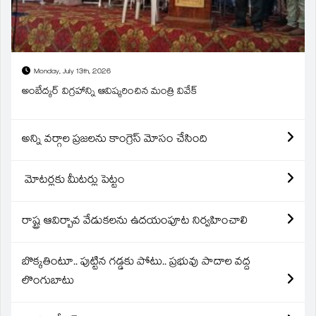
Monday, July 13th, 2026
అంబేద్కర్ విగ్రహాన్ని ఆవిష్కరించిన మంత్రి వివేక్
అన్ని వర్గాల ప్రజలను కాంగ్రెస్ మోసం చేసింది
మోటర్లకు మీటర్లు పెట్టం
రాష్ట్ర ఆవిర్బావ వేడుకలను ఉదయంపూట నిర్వహించాలి
బొక్కతింటూ.. పుట్టిన గడ్డకు పోటు.. ప్రభువు పాదాల వద్ద
లొంగుబాటు