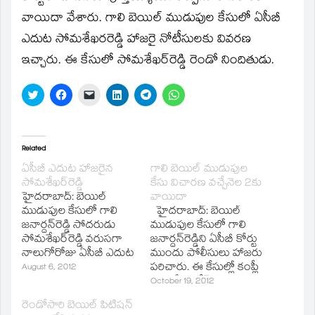
new
window)
వాయిదా వేశారు. గాలి బెయిల్‌ ముడుపుల కేసులో ఏసీబీ
ఎదుట సోమశేఖరరెడ్డి హాజరై నోటీసులకు వివరణ
ఇచ్చారు. ఈ కేసులో సోమశేఖర్‌రెడ్డి రెండో నిందితుడు.
Click
Click
Click
Click
Click
Click
to
to
to
to
to
to
share
share
email
share
share
share
on
on
a
on
on
on
Twitter
Facebook
link
LinkedIn
Telegram
WhatsApp
(Opens
(Opens
to
(Opens
(Opens
(Opens
in
in
a
in
in
in
Related
new
new
friend
new
new
new
window)
window)
(Opens
window)
window)
window)
ఏసీబీ ఎదుట హాజరైన
గాలి బెయిల్‌ ముడుపుల
in
సోమశేఖర్‌రెడ్డి
కేసు విచారణ వచ్చేనెల 2కు
new
window)
హైదరాబాద్‌: బెయిల్‌
వాయిదా
ముడుపుల కేసులో గాలి
హైదరాబాద్‌: బెయిల్‌
జనార్దన్‌రెడ్డి సోదరుడు
ముడుపుల కేసులో గాలి
సోమశేఖర్‌రెడ్డి వరుసగా
జనార్దన్‌రెడ్డిని ఏసీబీ కోర్టు
నాలుగోరోజు ఏసీబీ ఎదుట
ముందు పోలీసులు హాజరు
విచారణకు హాజరయ్యారు.
పరిచారు. ఈ కేసుల్లో కంప్లీ
August 6, 2012
గాలి జనార్దన్‌రెడ్డి బెయిల్‌
ఎమ్మెల్యే సురేష్‌బాబు.
October 19, 2012
కోసం జరిగిన కుట్రలో
సోమశేఖర్‌రెడ్డి కూడా కోర్టు
రెండోసారి బెయిల్‌ పిటిషన్‌
బళ్లారి ఎమ్మెల్యే అయిన
ముందు ఈ రోజు