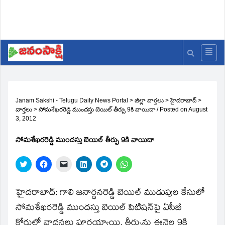
Janam Sakshi - Telugu Daily News Portal
>
జిల్లా వార్తలు
>
హైదరాబాద్
>
వార్తలు
>
సోమశేఖరరెడ్డి ముందస్తు బెయిల్‌ తీర్పు 9కి వాయిదా
/
Posted on
August
3, 2012
సోమశేఖరరెడ్డి ముందస్తు బెయిల్‌ తీర్పు 9కి వాయిదా
Click
Click
Click
Click
Click
Click
to
to
to
to
to
to
share
share
email
share
share
share
on
on
a
on
on
on
Twitter
Facebook
link
LinkedIn
Telegram
WhatsApp
హైదరాబాద్‌: గాలి జనార్థనరెడ్డి బెయిల్‌ ముడుపుల కేసులో
(Opens
(Opens
to
(Opens
(Opens
(Opens
in
in
a
in
in
in
సోమశేఖరరెడ్డి ముందస్తు బెయిల్‌ పిటిషన్‌పై ఏసీబీ
new
new
friend
new
new
new
window)
window)
(Opens
window)
window)
window)
కోర్టులో వాదనలు పూర్తయ్యాయి. తీర్పును ఈనెల 9కి
in