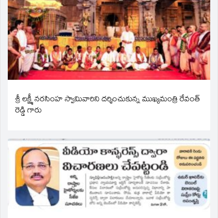
శ్రీ లక్ష్మీ నరసింహ స్వామివారిని దర్శించుకున్న ముఖ్యమంత్రి రేవంత్
రెడ్డి గారు