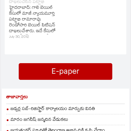
దాఖలుచేసిన పట్టాభి
సోమశేఖర్‌రెడ్డి
హాజరయ్యారు. ఈ కేసు
హైదరాబాద్‌: గాలి బెయిల్‌
నిందితుడిగా ఉన్న
విచారణ నవంబర్‌ 2కు
కేసులో మాజీ న్యాయమూర్తి
విషయం తెలిసిందే.
వాయిదా వేసింది.
పట్టాభి రామారావు
శుక్రవారం నుంచి ఆయన్ను
జనార్దన్‌రెడ్డికి డిమాండ్‌ను
రెండోసారి బెయిల్‌ పిటిషన్‌
ఏసీబీ అధికారులు
కూడా వచ్చేనెల 2వరకు
దాఖలుచేశారు. ఇదే కేసులో
విచారిస్తున్నారు.
పొడగించింది.
సోమశేఖర్‌రెడ్డి, ఎమ్మెల్యే
July 30, 2012
సురేశ్‌బాబు దాఖలు
చేసుకున్న ముందస్తు
బెయిల్‌ పిటిషన్‌పై
విచారణను ఏసీబీ కోర్టు
ఆగస్టు ఒకటో తేదీకి
వాయిదా వేసింది.
తాజావార్తలు
జడ్చర్ల సబ్-రిజిస్ట్రార్ కార్యాలయం మార్పుకు వినతి
మారం జగదీష్ జన్మదిన వేడుకలు
జయశంకర్ స్ఫూర్తితో తెలంగాణ అభివృద్ధికి కృషి చేద్దాం