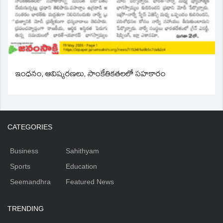
ఇంధనం, ఆవిష్కరణలు, సాంకేతికతలలో సహకారం
CATEGORIES
Business
Sahithyam
Sports
Education
Seemandhra
Featured News
TRENDING