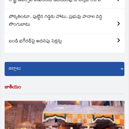
రాష్ట్ర ఆవిర్బావ వేడుకలను ఉదయంపూట నిర్వహించాలి
బొక్కతింటూ.. పుట్టిన గడ్డకు పోటు.. ప్రభువు పాదాల వద్ద
లొంగుబాటు
బండి భగీరథ్‌పై అదనపు సెక్షన్లు
జాతీయం