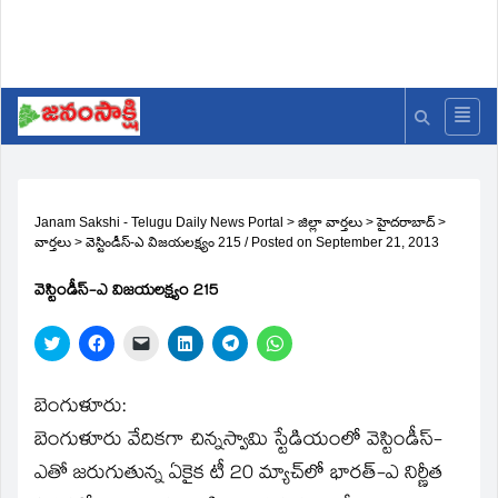
Janam Sakshi - Telugu Daily News Portal
>
జిల్లా వార్తలు
>
హైదరాబాద్
>
వార్తలు
>
వెస్టిండీస్‌-ఎ విజయలక్ష్యం 215
/
Posted on
September 21, 2013
వెస్టిండీస్‌-ఎ విజయలక్ష్యం 215
Click
Click
Click
Click
Click
Click
to
to
to
to
to
to
share
share
email
share
share
share
on
on
a
on
on
on
Twitter
Facebook
link
LinkedIn
Telegram
WhatsApp
బెంగుళూరు:
(Opens
(Opens
to
(Opens
(Opens
(Opens
in
in
a
in
in
in
బెంగుళూరు వేదికగా చిన్నస్వామి స్టేడియంలో వెస్టిండీస్‌-
new
new
friend
new
new
new
window)
window)
(Opens
window)
window)
window)
ఎతో జరుగుతున్న ఏకైక టీ 20 మ్యాచ్‌లో భారత్‌-ఎ నిర్ణీత
in
new