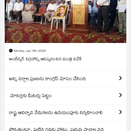
Monday, July 13th, 2026
అంబేద్కర్ విగ్రహాన్ని ఆవిష్కరించిన మంత్రి వివేక్
అన్ని వర్గాల ప్రజలను కాంగ్రెస్ మోసం చేసింది
మోటర్లకు మీటర్లు పెట్టం
రాష్ట్ర ఆవిర్బావ వేడుకలను ఉదయంపూట నిర్వహించాలి
బొక్కతింటూ.. పుట్టిన గడ్డకు పోటు.. ప్రభువు పాదాల వద్ద