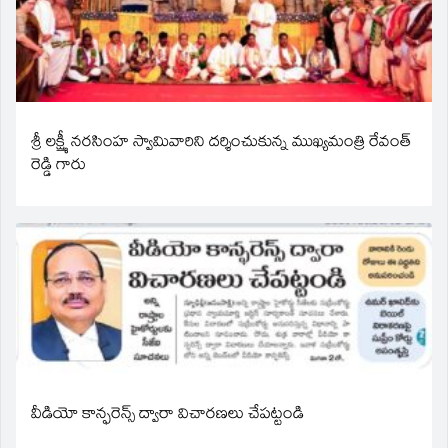
శ్రీ లక్ష్మీ నరసింహ స్వామివారిని దర్శించుకున్న ముఖ్యమంత్రి రేవంత్
రెడ్డి గారు
వీడియో కాన్ఫరెన్స్ ద్వారా విచారణలు చేపట్టండి