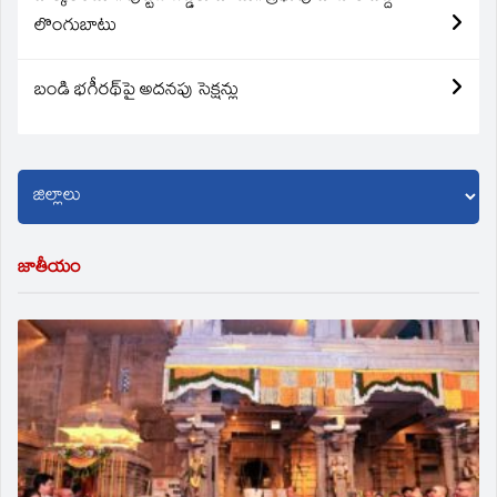
లొంగుబాటు
బండి భగీరథ్‌పై అదనపు సెక్షన్లు
జాతీయం