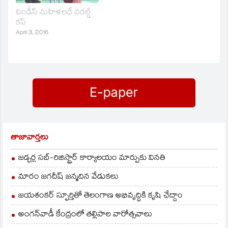
ఒక వికెట్ మాత్రమే
కోల్పోయి లక్ష్యాన్ని
విండీస్ మహిళలదే వరల్డ్
చేరుకుంది.ఇంగ్లండ్
కప్
ఓపెనర్లు ఇయాన్ బెల్(35
April 3, 2016
నాటౌట్),మొయిన్ అలీ(46)
పరుగులు చేసి జట్టుకు
శుభారంభాన్నిచ్చారు.ఆ
తరువాత జేమ్స్
టేలర్(25)పరుగులు చేసి…
తాజావార్తలు
జడ్చర్ల సబ్-రిజిస్ట్రార్ కార్యాలయం మార్పుకు వినతి
మారం జగదీష్ జన్మదిన వేడుకలు
జయశంకర్ స్ఫూర్తితో తెలంగాణ అభివృద్ధికి కృషి చేద్దాం
అంగన్‌వాడీ కేంద్రంలో తల్లిపాల వారోత్సవాలు