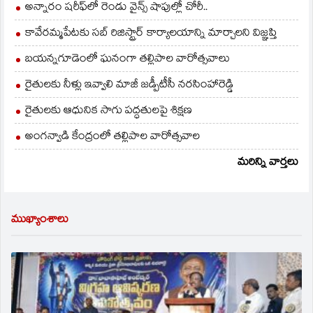
అన్నారం షరీఫ్‌లో రెండు వైన్స్ షాపుల్లో చోరీ..
కావేరమ్మపేటకు సబ్ రిజిస్ట్రార్ కార్యాలయాన్ని మార్చాలని విజ్ఞప్తి
బయన్నగూడెంలో ఘనంగా తల్లిపాల వారోత్సవాలు
రైతులకు నీళ్లు ఇవ్వాలి మాజీ జడ్పీటీసీ నరసింహారెడ్డి
రైతులకు ఆధునిక సాగు పద్ధతులపై శిక్షణ
అంగన్వాడి కేంద్రంలో తల్లిపాల వారోత్సవాల
మరిన్ని వార్తలు
ముఖ్యాంశాలు