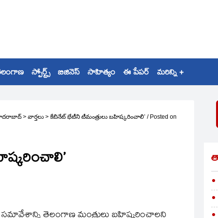
ెలంగాణ
స్పోర్ట్స్
బిజినెస్
సాహిత్యం
ఈ పేపర్
మరిన్ని +
ైదరాబాద్
>
వార్తలు
>
కేబినేట్‌ భేటీని టీమంత్రులు బహిష్కరించాలి’
/
Posted on
హిష్కరించాలి’
త
ర్త సమావేశాన్ని తెలంగాణ మంత్రులు బహిష్కరించాలని