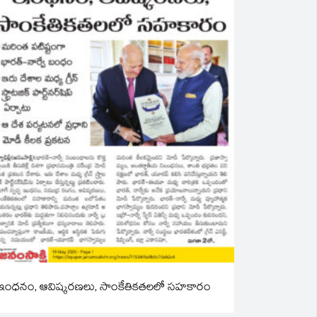
ఇంధనం, ఆవిష్కరణలు, సాంకేతికతలలో సహకారం