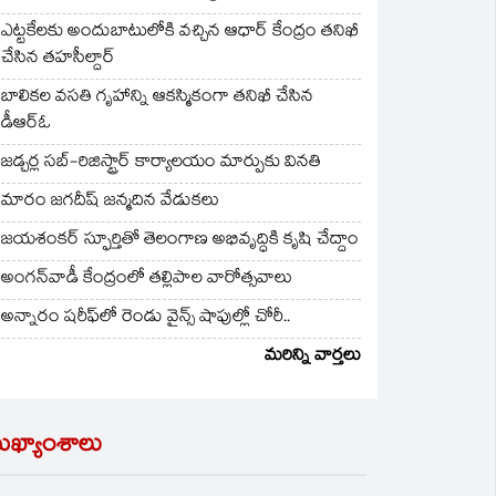
ఎట్టకేలకు అందుబాటులోకి వచ్చిన ఆధార్ కేంద్రం తనిఖీ
చేసిన తహసీల్దార్
బాలికల వసతి గృహాన్ని ఆకస్మికంగా తనిఖీ చేసిన
డీఆర్ఓ
జడ్చర్ల సబ్-రిజిస్ట్రార్ కార్యాలయం మార్పుకు వినతి
మారం జగదీష్ జన్మదిన వేడుకలు
జయశంకర్ స్ఫూర్తితో తెలంగాణ అభివృద్ధికి కృషి చేద్దాం
అంగన్‌వాడీ కేంద్రంలో తల్లిపాల వారోత్సవాలు
అన్నారం షరీఫ్‌లో రెండు వైన్స్ షాపుల్లో చోరీ..
మరిన్ని వార్తలు
ుఖ్యాంశాలు