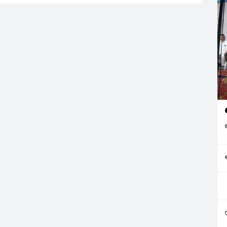
ని తెలంగాణ వాదులకు
ారు. తెలంగాణకు
ూన్నామంటూనే దానికి
ా చంద్రబాబు దేశమంతా
గారో స్పష్టం చేయాలని
శారు. ఇంకా
 టీ టీడీపీ నేతలు
 సభలు అంటున్నారని…