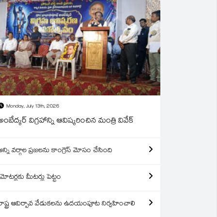
Monday, July 13th, 2026
అంబేద్కర్ విగ్రహాన్ని ఆవిష్కరించిన మంత్రి వివేక్
అన్ని వర్గాల ప్రజలను కాంగ్రెస్ మోసం చేసింది
మోటర్లకు మీటర్లు పెట్టం
రాష్ట్ర ఆవిర్బావ వేడుకలను ఉదయంపూట నిర్వహించాలి