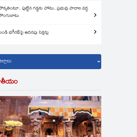
బొక్కతింటూ.. పుట్టిన గడ్డకు పోటు.. ప్రభువు పాదాల వద్ద
లొంగుబాటు
బండి భగీరథ్‌పై అదనపు సెక్షన్లు
ాతీయం