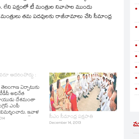
శారు. లేని పక్షంలో టీ మంత్రుల నివాసాల ముందు
ంత్రులు తమ పదవులకు రాజీనామాలు చేసి సీమాంధ్ర
ఎవరూ ఆదరించొద్దు :
: తెలంగాణ ఏర్పాటుకు
టీడీపీ అధినేత
నాయుడు దేశమంతా
గ్రెస్‌ ఎంపీ
విమర్శించారు. ఇవాళ
సీఎం సీమాంధ్ర పక్షపాతి
నుంచి శంషాబాద్‌
014
మ
December 14, 2013
ంకు చేరుకోగానే
మాట్లాడారు.
టీడీపీని ఎవరూ