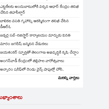
ఎట్టకేలకు అందుబాటులోకి వచ్చిన ఆధార్ కేంద్రం తనిఖీ
చేసిన తహసీల్దార్
బాలికల వసతి గృహాన్ని ఆకస్మికంగా తనిఖీ చేసిన
డీఆర్ఓ
జడ్చర్ల సబ్-రిజిస్ట్రార్ కార్యాలయం మార్పుకు వినతి
మారం జగదీష్ జన్మదిన వేడుకలు
జయశంకర్ స్ఫూర్తితో తెలంగాణ అభివృద్ధికి కృషి చేద్దాం
అంగన్‌వాడీ కేంద్రంలో తల్లిపాల వారోత్సవాలు
అన్నారం షరీఫ్‌లో రెండు వైన్స్ షాపుల్లో చోరీ..
మరిన్ని వార్తలు
ుఖ్యాంశాలు