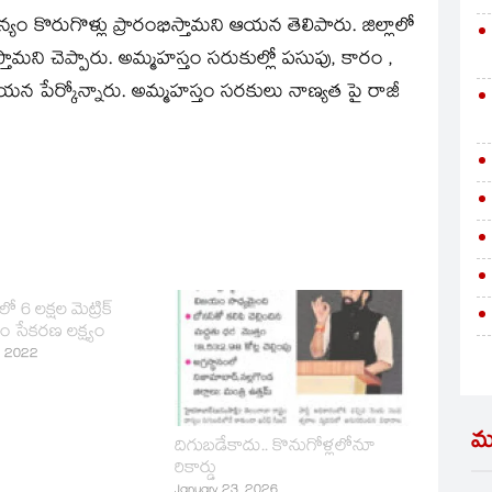
్యం కొరుగొళ్లు ప్రారంభిస్తామని ఆయన తెలిపారు. జిల్లాలో
తామని చెప్పారు. అమ్మహస్తం సరుకుల్లో పసుపు, కారం ,
న పేర్కోన్నారు. అమ్మహస్తం సరకులు నాణ్యత పై రాజీ
 లో 6 లక్షల మెట్రిక్
ం సేకరణ లక్ష్యం
, 2022
మ
దిగుబడేకాదు.. కొనుగోళ్లలోనూ
రికార్డు
January 23, 2026