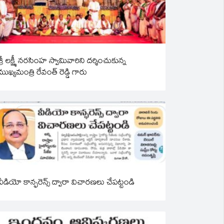
శ్రీ లక్ష్మీ నరసింహ స్వామివారిని దర్శించుకున్న
ముఖ్యమంత్రి రేవంత్ రెడ్డి గారు
వీడియో కాన్ఫరెన్స్ ద్వారా విచారణలు చేపట్టండి