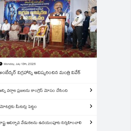
Monday, July 13th, 2026
అంబేద్కర్ విగ్రహాన్ని ఆవిష్కరించిన మంత్రి వివేక్
అన్ని వర్గాల ప్రజలను కాంగ్రెస్ మోసం చేసింది
మోటర్లకు మీటర్లు పెట్టం
రాష్ట్ర ఆవిర్బావ వేడుకలను ఉదయంపూట నిర్వహించాలి