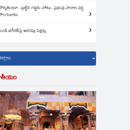
బొక్కతింటూ.. పుట్టిన గడ్డకు పోటు.. ప్రభువు పాదాల వద్ద
లొంగుబాటు
బండి భగీరథ్‌పై అదనపు సెక్షన్లు
ాతీయం