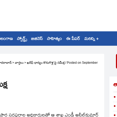
ెలంగాణ
స్పోర్ట్స్
బిజినెస్
సాహిత్యం
ఈ పేపర్
మరిన్ని +
ైదరాబాద్
>
వార్తలు
>
ఖరీఫ్‌ ధాన్యం కొనుగొళ్ల పై సమీక్ష
/
Posted on
September
క్ష
త
్లర్ల, పౌర సరఫరాల అధికారులతో ఆ శాఖ ఎండీ అనీల్‌కుమార్‌