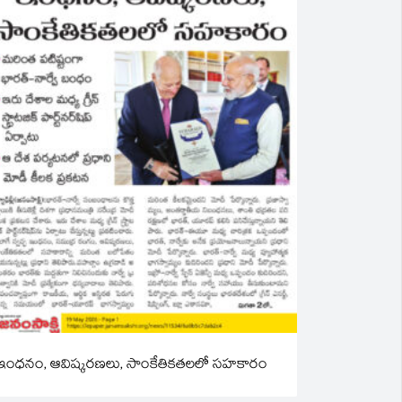
ఇంధనం, ఆవిష్కరణలు, సాంకేతికతలలో సహకారం