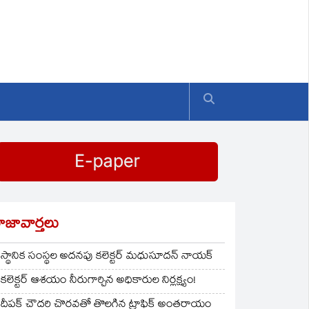
ాజావార్తలు
స్థానిక సంస్థల అదనపు కలెక్టర్ మధుసూదన్ నాయక్
కలెక్టర్ ఆశయం నీరుగార్చిన అధికారుల నిర్లక్ష్యం!
దీపక్ చౌదరి చొరవతో తొలగిన ట్రాఫిక్‌ అంతరాయం