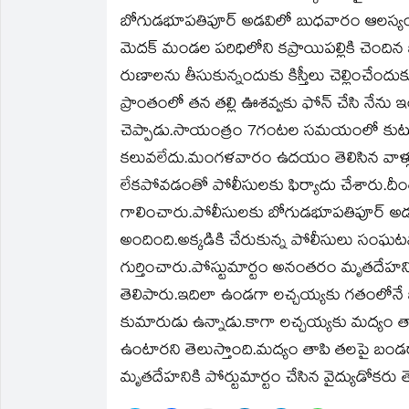
in
in
a
in
in
in
బోగుడభూపతిపూర్‌ అడవిలో బుధవారం ఆలస్యంగా వ
new
new
friend
new
new
new
window)
window)
(Opens
window)
window)
window)
in
మెదక్‌ మండల పరిధిలోని కప్రాయిపల్లికి చెందిన
new
window)
రుణాలను తీసుకున్నందుకు కిస్తీలు చెల్లించే
ప్రాంతంలో తన తల్లి ఊశవ్వకు ఫోన్‌ చేసి నేను
చెప్పాడు.సాయంత్రం 7గంటల సమయంలో కుటుంబ
కలువలేదు.మంగళవారం ఉదయం తెలిసిన వాళ్లు
లేకపోవడంతో పోలీసులకు ఫిర్యాదు చేశారు.దీంత
గాలించారు.పోలీసులకు బోగుడభూపతిపూర్‌ అ
అందింది.అక్కడికి చేరుకున్న పోలీసులు సంఘట
గుర్తించారు.పోస్టుమార్టం అనంతరం మృతదేహన్ని
తెలిపారు.ఇదిలా ఉండగా లచ్చయ్యకు గతంలోనే భార
కుమారుడు ఉన్నాడు.కాగా లచ్చయ్యకు మద్యం త
ఉంటారని తెలుస్తొంది.మద్యం తాపి తలపై బం
మృతదేహనికి పోర్టుమార్టం చేసిన వైద్యుడోకరు త