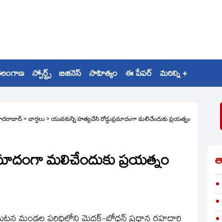
ెలంగాణ
స్పోర్ట్స్
బిజినెస్
సాహిత్యం
ఈ పేపర్
మరిన్ని +
ైదరాబాద్
>
వార్తలు
>
యువకున్ని హత్యచేసి రోడ్డుప్రమాదంగా మలిచేందుకు ప్రయత్నం
ప్రమాదంగా మలిచేందుకు ప్రయత్నం
త
టన మండల పరిధిలోని మెదక్‌-బోధన్‌ ప్రధాన రహదారి