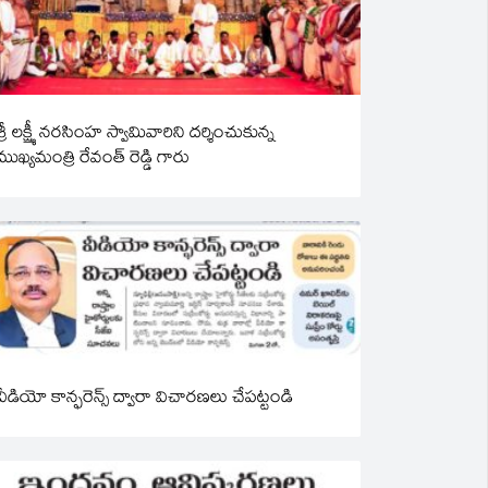
శ్రీ లక్ష్మీ నరసింహ స్వామివారిని దర్శించుకున్న
ముఖ్యమంత్రి రేవంత్ రెడ్డి గారు
వీడియో కాన్ఫరెన్స్ ద్వారా విచారణలు చేపట్టండి