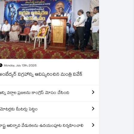
Monday, July 13th, 2026
అంబేద్కర్ విగ్రహాన్ని ఆవిష్కరించిన మంత్రి వివేక్
అన్ని వర్గాల ప్రజలను కాంగ్రెస్ మోసం చేసింది
మోటర్లకు మీటర్లు పెట్టం
రాష్ట్ర ఆవిర్బావ వేడుకలను ఉదయంపూట నిర్వహించాలి