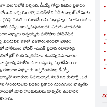
ెలుగులోకి వచ్చింది. డీఎస్పీ గోధ్రు కథనం ప్రకారం
 బోయిని లచ్చయ్య (32) మెదక్‌లోని ఏడీబీ బ్యాంక్‌లో పంట
ందుకు బైక్‌పై మెదక్‌ బయలుదేరాడు.మధ్యాహ్నం మూడు గంటల
 ఇంటికి వచ్చేది ఆలస్యమవుతుందని ఎదురు చూడవద్దని
 సభ్యులు లచ్చయ్యకు మరోసారి ఫోన్‌చేసిన
 ,బందువల ఇళ్లలో వెతికారు.అయినా ఫలితం
ో పోలీసులు భోదన్‌ -మెదక్‌ ప్రధాన రహదారిపై
డవిలో బైక్‌ కింద మృతదేహం ఉందన్న సమాచారం
నా స్థలాన్ని పరీశీలించగా లచ్చయ్య మృతదేహం గా
 కుటుంబ సభ్యులకు అప్పగించినట్లు డీఎస్పీ
్యతో విడాకులు తీసుకున్నాడ. వీరికి ఒక కుమార్తె , ఒక
ాపి గొంతునులిమి పథకం ప్రకారం దుండగులు హత్యచేసి
డరాయితో మోది గొంతునులిమి హత్యచేసి ఉంటారని
మ
ెలిపారు.