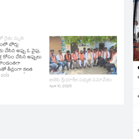
ో రైతు మృతి
ంలో బోర్లు
ు చేసిన అప్పు ఓ వైపు,
ిళ్ల కోసం చేసిన అప్పులు
..కొండంతగా
తో తీవ్రంగా కలత
 సంజీవులు అనే రైతన్నా
 2013
బిజెపి క్రియాశీల సభ్యత సమావేశం
ో మృతి చెందాడు.ఈ
April 10, 2025
క్‌ మండల పరిధిలోని
లో చోటుచేసుకుంది.