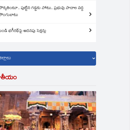
బొక్కతింటూ.. పుట్టిన గడ్డకు పోటు.. ప్రభువు పాదాల వద్ద
లొంగుబాటు
బండి భగీరథ్‌పై అదనపు సెక్షన్లు
ాతీయం