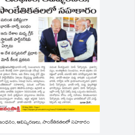
ఇంధనం, ఆవిష్కరణలు, సాంకేతికతలలో సహకారం