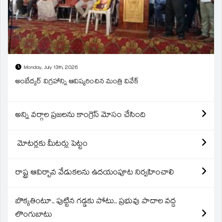
Monday, July 13th, 2026
అంబేద్కర్ విగ్రహాన్ని ఆవిష్కరించిన మంత్రి వివేక్
అన్ని వర్గాల ప్రజలను కాంగ్రెస్ మోసం చేసింది
మోటర్లకు మీటర్లు పెట్టం
రాష్ట్ర ఆవిర్బావ వేడుకలను ఉదయంపూట నిర్వహించాలి
బొక్కతింటూ.. పుట్టిన గడ్డకు పోటు.. ప్రభువు పాదాల వద్ద
లొంగుబాటు