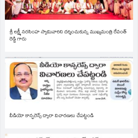
శ్రీ లక్ష్మీ నరసింహ స్వామివారిని దర్శించుకున్న ముఖ్యమంత్రి రేవంత్
రెడ్డి గారు
వీడియో కాన్ఫరెన్స్ ద్వారా విచారణలు చేపట్టండి