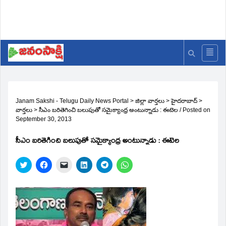
Janam Sakshi - Telugu Daily News Portal
>
జిల్లా వార్తలు
>
హైదరాబాద్
>
వార్తలు
>
సీఎం బరితెగించి బలుపుతో సమైక్యాంధ్ర అంటున్నాడు : ఈటెల
/
Posted on
September 30, 2013
సీఎం బరితెగించి బలుపుతో సమైక్యాంధ్ర అంటున్నాడు : ఈటెల
Click
Click
Click
Click
Click
Click
to
to
to
to
to
to
share
share
email
share
share
share
on
on
a
on
on
on
Twitter
Facebook
link
LinkedIn
Telegram
WhatsApp
(Opens
(Opens
to
(Opens
(Opens
(Opens
in
in
a
in
in
in
new
new
friend
new
new
new
window)
window)
(Opens
window)
window)
window)
in