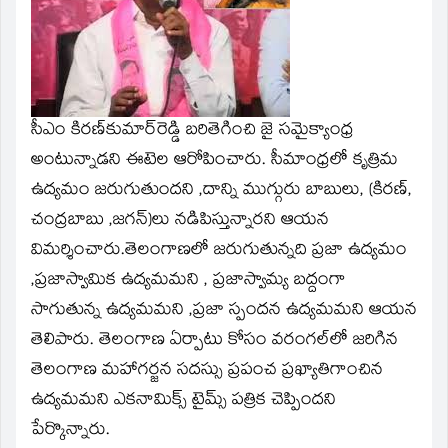
new
window)
సీఎం కిరణ్‌కుమార్‌రెడ్డి బరితెగించి జై సమైక్యాంధ్ర
అంటున్నాడని ఈటెల ఆరోపించారు. సీమాంధ్రలో కృత్రిమ
ఉద్యమం జరుగుతుందని ,దాన్ని ముగ్గురు బాబులు, (కిరణ్‌,
చంద్రబాబు ,జగన్‌)లు నడిపిస్తున్నారని ఆయన
విమర్శించారు.తెలంగాణలో జరుగుతున్నది ప్రజా ఉద్యమం
,ప్రజాస్వామిక ఉద్యమమని , ప్రజాస్వామ్య బద్దంగా
సాగుతున్న ఉద్యమమని ,ప్రజా స్పందన ఉద్యమమని ఆయన
తెలిపారు. తెలంగాణ ఏర్పాటు కోసం వరంగల్‌లో జరిగిన
తెలంగాణ మహాగర్జన సదస్సు ప్రపంచ ప్రఖ్యాతిగాంచిన
ఉద్యమమని ఎకనామిక్స్‌ టైమ్స్‌ పత్రిక చెప్పిందని
పేర్కొన్నారు.