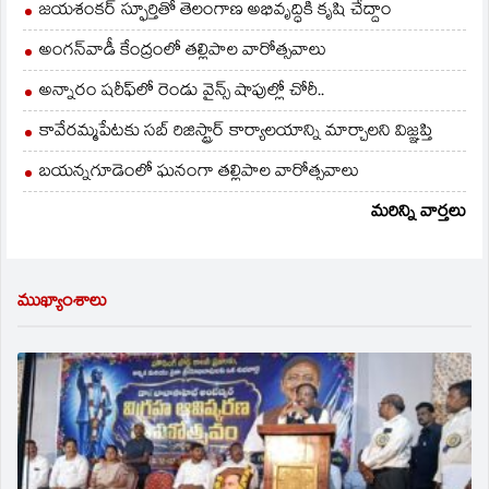
జయశంకర్ స్ఫూర్తితో తెలంగాణ అభివృద్ధికి కృషి చేద్దాం
అంగన్‌వాడీ కేంద్రంలో తల్లిపాల వారోత్సవాలు
అన్నారం షరీఫ్‌లో రెండు వైన్స్ షాపుల్లో చోరీ..
కావేరమ్మపేటకు సబ్ రిజిస్ట్రార్ కార్యాలయాన్ని మార్చాలని విజ్ఞప్తి
బయన్నగూడెంలో ఘనంగా తల్లిపాల వారోత్సవాలు
మరిన్ని వార్తలు
ముఖ్యాంశాలు