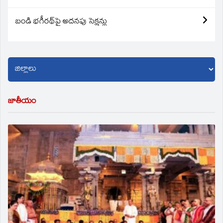
బండి భగీరథ్‌పై అదనపు సెక్షన్లు
జాతీయం