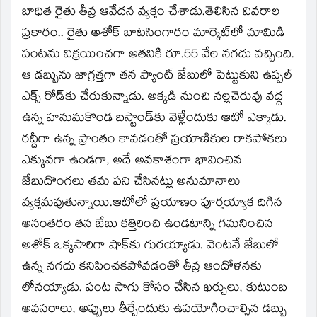
బాధిత రైతు తీవ్ర ఆవేదన వ్యక్తం చేశాడు.తెలిసిన వివరాల
ప్రకారం.. రైతు అశోక్ బాటసింగారం మార్కెట్‌లో మామిడి
పంటను విక్రయించగా అతనికి రూ.55 వేల నగదు వచ్చింది.
ఆ డబ్బును జాగ్రత్తగా తన ప్యాంట్ జేబులో పెట్టుకుని ఉప్పల్
ఎక్స్ రోడ్‌కు చేరుకున్నాడు. అక్కడి నుంచి నల్లచెరువు వద్ద
ఉన్న హనుమకొండ బస్టాండ్‌కు వెళ్లేందుకు ఆటో ఎక్కాడు.
రద్దీగా ఉన్న ప్రాంతం కావడంతో ప్రయాణికుల రాకపోకలు
ఎక్కువగా ఉండగా, అదే అవకాశంగా భావించిన
జేబుదొంగలు తమ పని చేసినట్లు అనుమానాలు
వ్యక్తమవుతున్నాయి.ఆటోలో ప్రయాణం పూర్తయ్యాక దిగిన
అనంతరం తన జేబు కత్తిరించి ఉండటాన్ని గమనించిన
అశోక్ ఒక్కసారిగా షాక్‌కు గురయ్యాడు. వెంటనే జేబులో
ఉన్న నగదు కనిపించకపోవడంతో తీవ్ర ఆందోళనకు
లోనయ్యాడు. పంట సాగు కోసం చేసిన ఖర్చులు, కుటుంబ
అవసరాలు, అప్పులు తీర్చేందుకు ఉపయోగించాల్సిన డబ్బు