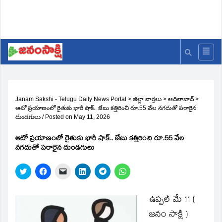
Janam Sakshi - Telugu Daily News Portal
>
జిల్లా వార్తలు
>
ఆదిలాబాద్
>
ఆటో ప్రయాణంలో రైతుకు భారీ షాక్.. జేబు కత్తిరించి రూ.55 వేల నగదుతో పరారైన
దుండగులు
/
Posted on
May 11, 2026
ఆటో ప్రయాణంలో రైతుకు భారీ షాక్.. జేబు కత్తిరించి రూ.55 వేల
నగదుతో పరారైన దుండగులు
Click
Click
Click
Click
Click
Click
to
to
to
to
to
to
share
share
email
share
share
share
on
on
a
on
on
on
Twitter
Facebook
link
LinkedIn
Telegram
WhatsApp
ఉప్పల్ మే 11 (
(Opens
(Opens
to
(Opens
(Opens
(Opens
in
in
a
in
in
in
జనం సాక్షి )
new
new
friend
new
new
new
window)
window)
(Opens
window)
window)
window)