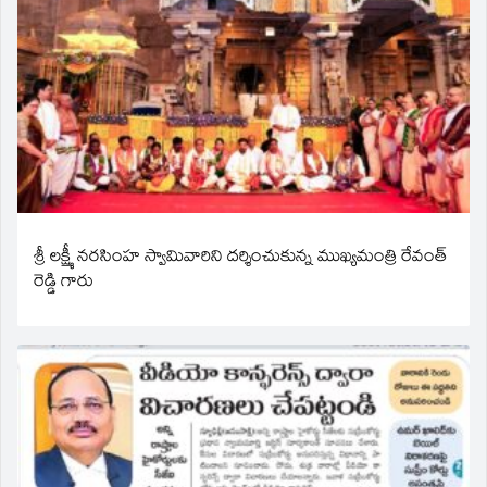
శ్రీ లక్ష్మీ నరసింహ స్వామివారిని దర్శించుకున్న ముఖ్యమంత్రి రేవంత్
రెడ్డి గారు