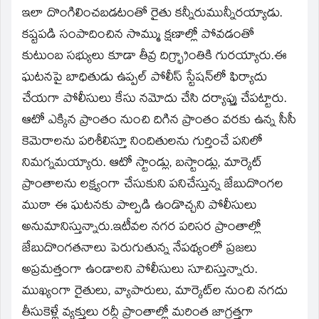
ఇలా దొంగిలించబడటంతో రైతు కన్నీరుమున్నీరయ్యాడు.
కష్టపడి సంపాదించిన సొమ్ము క్షణాల్లో పోవడంతో
కుటుంబ సభ్యులు కూడా తీవ్ర దిగ్భ్రాంతికి గురయ్యారు.ఈ
ఘటనపై బాధితుడు ఉప్పల్ పోలీస్ స్టేషన్‌లో ఫిర్యాదు
చేయగా పోలీసులు కేసు నమోదు చేసి దర్యాప్తు చేపట్టారు.
ఆటో ఎక్కిన ప్రాంతం నుంచి దిగిన ప్రాంతం వరకు ఉన్న సీసీ
కెమెరాలను పరిశీలిస్తూ నిందితులను గుర్తించే పనిలో
నిమగ్నమయ్యారు. ఆటో స్టాండ్లు, బస్టాండ్లు, మార్కెట్
ప్రాంతాలను లక్ష్యంగా చేసుకుని పనిచేస్తున్న జేబుదొంగల
ముఠా ఈ ఘటనకు పాల్పడి ఉండొచ్చని పోలీసులు
అనుమానిస్తున్నారు.ఇటీవల నగర పరిసర ప్రాంతాల్లో
జేబుదొంగతనాలు పెరుగుతున్న నేపథ్యంలో ప్రజలు
అప్రమత్తంగా ఉండాలని పోలీసులు సూచిస్తున్నారు.
ముఖ్యంగా రైతులు, వ్యాపారులు, మార్కెట్‌ల నుంచి నగదు
తీసుకెళ్లే వ్యక్తులు రద్దీ ప్రాంతాల్లో మరింత జాగ్రత్తగా