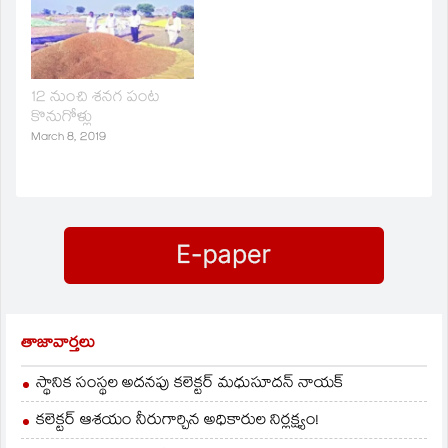
12 నుంచి శనగ పంట
కొనుగోళ్లు
March 8, 2019
తాజావార్తలు
స్థానిక సంస్థల అదనపు కలెక్టర్ మధుసూదన్ నాయక్
కలెక్టర్ ఆశయం నీరుగార్చిన అధికారుల నిర్లక్ష్యం!