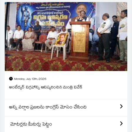
Monday, July 13th, 2026
అంబేద్కర్ విగ్రహాన్ని ఆవిష్కరించిన మంత్రి వివేక్
అన్ని వర్గాల ప్రజలను కాంగ్రెస్ మోసం చేసింది
మోటర్లకు మీటర్లు పెట్టం