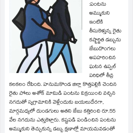
:
పంటను
in
new
window)
అమ్ముకుని
ఇంటికి
తీసుకెళ్తున్న రైతు
కష్టార్జిత డబ్బును
జేబుదొంగలు
అపహరించిన
ఘటన ఉప్పల్
పరిధిలో తీవ్ర
కలకలం రేపింది. హనుమకొండ జిల్లా కొత్తపల్లికి చెందిన
రైతు పోలు అశోక్ మామిడి పంటను విక్రయించి వచ్చిన
నగదుతో స్వగ్రామానికి వెళ్లేందుకు బయలుదేరగా,
మార్గమధ్యలో దుండగులు అతని జేబు కత్తిరించి రూ.55
వేల నగదును ఎత్తుకెళ్లారు. కష్టపడి పండించిన పంటను
అమ్ముకుని తెచ్చుకున్న డబ్బు క్షణాల్లో మాయమవడంతో