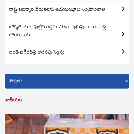
రాష్ట్ర ఆవిర్బావ వేడుకలను ఉదయంపూట నిర్వహించాలి
బొక్కతింటూ.. పుట్టిన గడ్డకు పోటు.. ప్రభువు పాదాల వద్ద
లొంగుబాటు
బండి భగీరథ్‌పై అదనపు సెక్షన్లు
జాతీయం