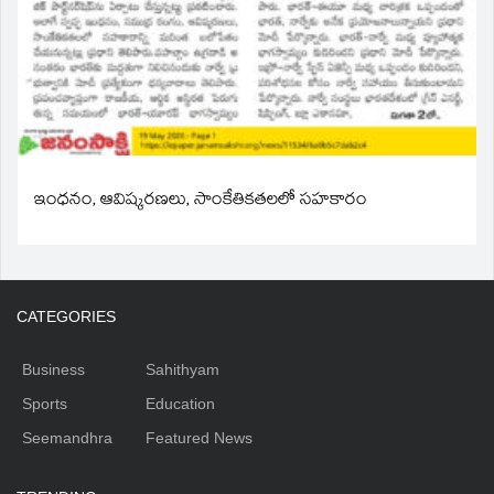
ఇంధనం, ఆవిష్కరణలు, సాంకేతికతలలో సహకారం
CATEGORIES
Business
Sahithyam
Sports
Education
Seemandhra
Featured News