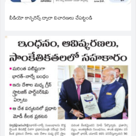
వీడియో కాన్ఫరెన్స్ ద్వారా విచారణలు చేపట్టండి