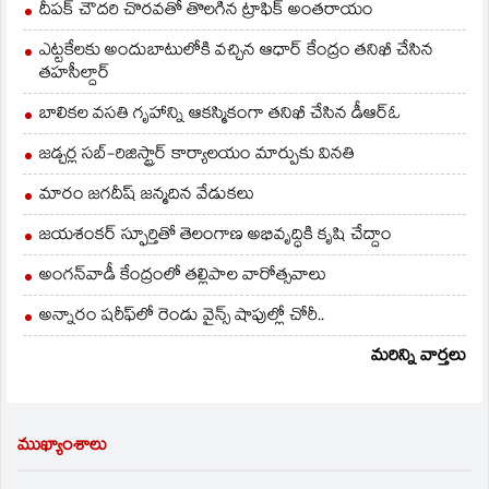
దీపక్ చౌదరి చొరవతో తొలగిన ట్రాఫిక్‌ అంతరాయం
ఎట్టకేలకు అందుబాటులోకి వచ్చిన ఆధార్ కేంద్రం తనిఖీ చేసిన
తహసీల్దార్
బాలికల వసతి గృహాన్ని ఆకస్మికంగా తనిఖీ చేసిన డీఆర్ఓ
జడ్చర్ల సబ్-రిజిస్ట్రార్ కార్యాలయం మార్పుకు వినతి
మారం జగదీష్ జన్మదిన వేడుకలు
జయశంకర్ స్ఫూర్తితో తెలంగాణ అభివృద్ధికి కృషి చేద్దాం
అంగన్‌వాడీ కేంద్రంలో తల్లిపాల వారోత్సవాలు
అన్నారం షరీఫ్‌లో రెండు వైన్స్ షాపుల్లో చోరీ..
మరిన్ని వార్తలు
ముఖ్యాంశాలు