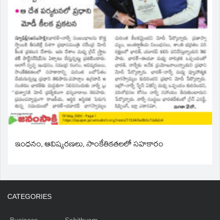
ఇంధనం, ఆవిష్కరణలు, సాంకేతికతలలో సహకారం
CATEGORIES