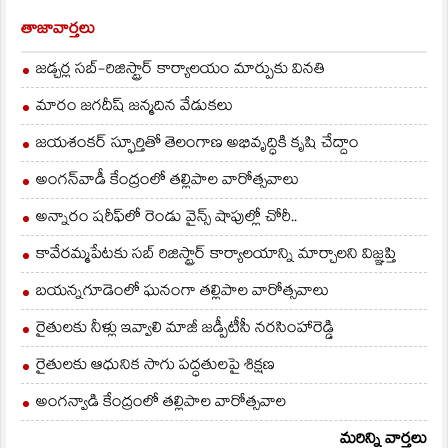
విఘ్నులు చేయాల్సిన
పనికాదన్నారు. అకాల
తాజావార్తలు
వర్షాలతో
పంటనష్టపోయిన రైతులను
జడ్చర్ల సబ్-రిజిస్ట్రార్ కార్యాలయం మార్పుకు వినతి
ప్రభుత్వమే ఆదుకోవాలని
డిమాండ్ చేశారు. జిల్లాల్లో
మారం జగదీష్ జన్మదిన వేడుకలు
మునిసిపాలిటీ, జెడ్పీటీసీ,
ఎంపీటీసీ ఎన్నికల్లో
జయశంకర్ స్ఫూర్తితో తెలంగాణ అభివృద్ధికి కృషి చేద్దాం
అధికస్థానాలు…
అంగన్‌వాడీ కేంద్రంలో తల్లిపాల వారోత్సవాలు
అన్నారం షరీఫ్‌లో రెండు వైన్స్ షాపుల్లో చోరీ..
కావేరమ్మపేటకు సబ్ రిజిస్ట్రార్ కార్యాలయాన్ని మార్చాలని విజ్ఞప్తి
బయన్నగూడెంలో ఘనంగా తల్లిపాల వారోత్సవాలు
రైతులకు నీళ్లు ఇవ్వాలి మాజీ జడ్పీటీసీ నరసింహారెడ్డి
రైతులకు ఆధునిక సాగు పద్ధతులపై శిక్షణ
అంగన్వాడి కేంద్రంలో తల్లిపాల వారోత్సవాల
మరిన్ని వార్తలు