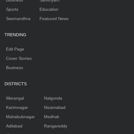
Business
Sahithyam
Sports
Education
Seemandhra
Featured News
TRENDING
Edit Page
Cover Stories
Business
DISTRICTS
Warangal
Nalgonda
Karimnagar
Nizamabad
Mahabubnagar
Medhak
Adilabad
Rangareddy