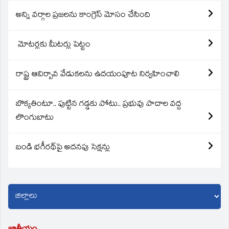
అన్ని వర్గాల ప్రజలను కాంగ్రెస్ మోసం చేసింది
మోటర్లకు మీటర్లు పెట్టం
రాష్ట్ర ఆవిర్బావ వేడుకలను ఉదయంపూట నిర్వహించాలి
బొక్కతింటూ.. పుట్టిన గడ్డకు పోటు.. ప్రభువు పాదాల వద్ద
లొంగుబాటు
బండి భగీరథ్‌పై అదనపు సెక్షన్లు