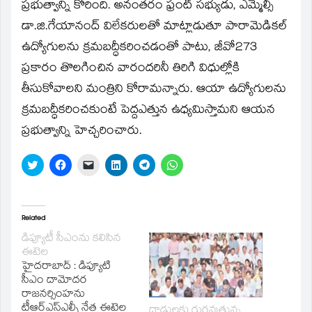
window)
ప్రభుత్వాన్ని కోరింది. అనంతరం ఫ్రంట్‌ సభ్యుడు, ఎమ్మెల్సీ
డా.జి.గేయానంద్‌ విలేకరులతో మాట్లాడుతూ పారామెడికల్‌
ఉద్యోగులను క్రమబద్ధీకరించడంతో పాటు, జీవో273
ప్రకారం తొలగించిన వారందరినీ తిరిగి విధుల్లోకి
తీసుకోవాలని మంత్రిని కోరామన్నారు. ఆయా ఉద్యోగులను
క్రమబద్ధీకరించకుంటే పెద్దఎత్తున ఉధ్యమిస్తామని ఆయన
ప్రభుత్వాన్ని హెచ్చరించారు.
Click
Click
Click
Click
Click
Click
to
to
to
to
to
to
share
share
email
share
share
share
on
on
a
on
on
on
Twitter
Facebook
link
LinkedIn
Telegram
WhatsApp
(Opens
(Opens
to
(Opens
(Opens
(Opens
in
in
a
in
in
in
Related
new
new
friend
new
new
new
window)
window)
(Opens
window)
window)
window)
డిప్యూటీ సీఎంను కలిసిన
in
ఈటెల
new
window)
హైదరాబాద్‌ : డిప్యూటీ
సీఎం దామోదర
రాజనర్సింహను
టీఆర్‌ఎస్‌ఎల్పీ నేత ఈటెల
దాడులకు గురవుతున్న