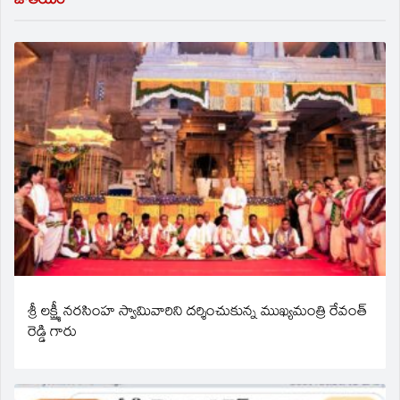
జాతీయం
శ్రీ లక్ష్మీ నరసింహ స్వామివారిని దర్శించుకున్న ముఖ్యమంత్రి రేవంత్
రెడ్డి గారు