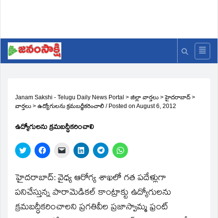
Janam Sakshi - Telugu Daily News Portal
>
జిల్లా వార్తలు
>
హైదరాబాద్
>
వార్తలు
>
ఉద్యోగులను క్రమబద్ధీకరించాలి
/
Posted on
August 6, 2012
ఉద్యోగులను క్రమబద్ధీకరించాలి
Click
Click
Click
Click
Click
Click
to
to
to
to
to
to
share
share
email
share
share
share
on
on
a
on
on
on
Twitter
Facebook
link
LinkedIn
Telegram
WhatsApp
హైదరాబాద్‌: వైధ్య ఆరోగ్య శాఖలో గత పదేళ్లుగా
(Opens
(Opens
to
(Opens
(Opens
(Opens
in
in
a
in
in
in
పనిచేస్తున్న పారామెడికల్‌ కాంట్రాక్టు ఉద్యోగులను
new
new
friend
new
new
new
window)
window)
(Opens
window)
window)
window)
క్రమబద్ధీకరించాలని ప్రగతివీల ప్రజాస్వామ్మ ఫ్రంట్‌
in
new