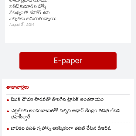
లాలూప్రసాద్ యాదవ్,
వినియోగించుకుంటున్నారు.
నితీష్‌కుమార్‌ల దోస్తీ
833 ఓట్లు ఉండగా
నేపథ్యంలో బీహార్ ఉప
ఉదయం 8గంటల వరకు
ఎన్నికలు జరుగుతున్నాయి.
130 ఓట్లు పోలయ్యాయి.
పోలింగ్ గురువారం
August 21, 2014
కేంద్ర కార్మికశాఖ అసిస్టెంట్‌
ఉదయం 7 గంటలకు
కమీషనర్‌ నర్సయ్య
ప్రారంభమైంది. మొత్తం పది
పర్యవేక్షణలో ఎన్నికలు
నియోజకవర్గాలకు ఉప
నిర్వహిస్తున్నారు. ఫలితాలు
ఎన్నికలు జరుగుతున్నాయి.
సాయంత్రం
ఈ సాయంత్రం ఆరు
వెలువడనున్నాయి.
గంటలకు పోలింగ్
జరగనుంది. రాష్ట్రంలో
రాజకీయ పునరీకరణ
ప్రభావం ఎలాఉందో ఈ
ఉప ఎన్నికలల్లో తేలనుంది.
తాజావార్తలు
కర్నాటకలో మూడు,
మధ్యప్రదేశ్‌లో మూడు,
దీపక్ చౌదరి చొరవతో తొలగిన ట్రాఫిక్‌ అంతరాయం
పంజాబ్‌లో రెండు
నియోజక వర్గాలకు ఉప
ఎట్టకేలకు అందుబాటులోకి వచ్చిన ఆధార్ కేంద్రం తనిఖీ చేసిన
ఎన్నికలు…
తహసీల్దార్
బాలికల వసతి గృహాన్ని ఆకస్మికంగా తనిఖీ చేసిన డీఆర్ఓ