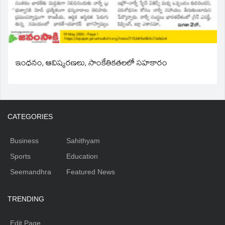
ఇంధనం, ఆవిష్కరణలు, సాంకేతికతలలో సహకారం
CATEGORIES
Business
Sahithyam
Sports
Education
Seemandhra
Featured News
TRENDING
Edit Page