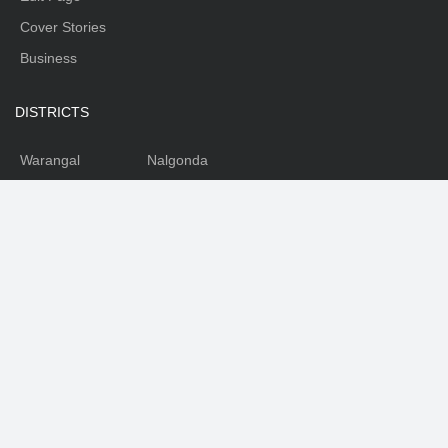
Cover Stories
Business
DISTRICTS
Warangal
Nalgonda
Karimnagar
Nizamabad
Mahabubnagar
Medhak
Adilabad
Rangareddy
Khammam
SOCIAL
Facebook
Youtube