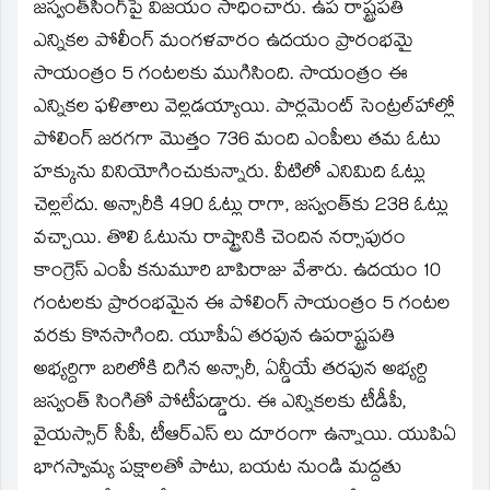
window)
జస్వంత్‌సింగ్‌పై విజయం సాధించారు. ఉప రాష్ట్రపతి
ఎన్నికల పోలీంగ్‌ మంగళవారం ఉదయం ప్రారంభమై
సాయంత్రం 5 గంటలకు ముగిసింది. సాయంత్రం ఈ
ఎన్నికల ఫళితాలు వెల్లడయ్యాయి. పార్లమెంట్‌ సెంట్రల్‌హాల్లో
పోలింగ్‌ జరగగా మొత్తం 736 మంది ఎంపీలు తమ ఓటు
హక్కును వినియోగించుకున్నారు. వీటిలో ఎనిమిది ఓట్లు
చెల్లలేదు. అన్సారీకి 490 ఓట్లు రాగా, జస్వంత్‌కు 238 ఓట్లు
వచ్చాయి. తొలి ఓటును రాష్ట్రానికి చెందిన నర్సాపురం
కాంగ్రెస్‌ ఎంపీ కనుమూరి బాపిరాజు వేశారు. ఉదయం 10
గంటలకు ప్రారంభమైన ఈ పోలింగ్‌ సాయంత్రం 5 గంటల
వరకు కొనసాగింది. యూపీఏ తరపున ఉపరాష్ట్రపతి
అభ్యర్దిగా బరిలోకి దిగిన అన్సారీ, ఏన్డీయే తరపున అభ్యర్ది
జస్వంత్‌ సింగితో పోటీపడ్డారు. ఈ ఎన్నికలకు టీడీపీ,
వైయస్సార్‌ సీపీ, టీఆర్‌ఎస్‌ లు దూరంగా ఉన్నాయి. యుపిఏ
భాగస్వామ్య పక్షాలతో పాటు, బయట నుండి మద్దతు