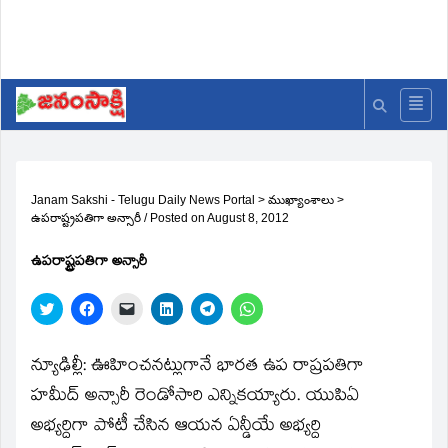
Janam Sakshi - Telugu Daily News Portal
>
ముఖ్యాంశాలు
>
ఉపరాష్ట్రపతిగా అన్సారీ
/
Posted on
August 8, 2012
ఉపరాష్ట్రపతిగా అన్సారీ
Click
Click
Click
Click
Click
Click
to
to
to
to
to
to
share
share
email
share
share
share
on
on
a
on
on
on
Twitter
Facebook
link
LinkedIn
Telegram
WhatsApp
న్యూఢిల్లీ: ఊహించనట్లుగానే భారత ఉప రాష్రపతిగా
(Opens
(Opens
to
(Opens
(Opens
(Opens
in
in
a
in
in
in
హమీద్‌ అన్సారీ రెండోసారి ఎన్నికయ్యారు. యుపిఏ
new
new
friend
new
new
new
window)
window)
(Opens
window)
window)
window)
అభ్యర్దిగా పోటీ చేసిన ఆయన ఏన్డీయే అభ్యర్ది
in
new