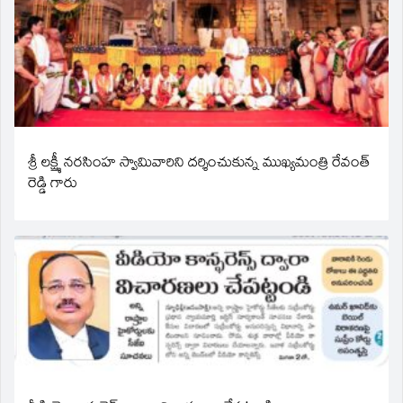
శ్రీ లక్ష్మీ నరసింహ స్వామివారిని దర్శించుకున్న ముఖ్యమంత్రి రేవంత్
రెడ్డి గారు