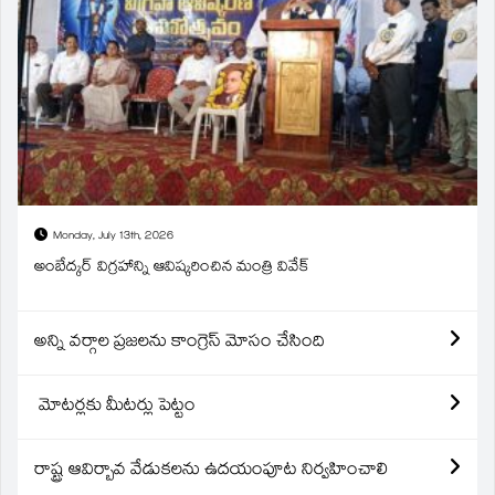
Monday, July 13th, 2026
అంబేద్కర్ విగ్రహాన్ని ఆవిష్కరించిన మంత్రి వివేక్
అన్ని వర్గాల ప్రజలను కాంగ్రెస్ మోసం చేసింది
మోటర్లకు మీటర్లు పెట్టం
రాష్ట్ర ఆవిర్బావ వేడుకలను ఉదయంపూట నిర్వహించాలి