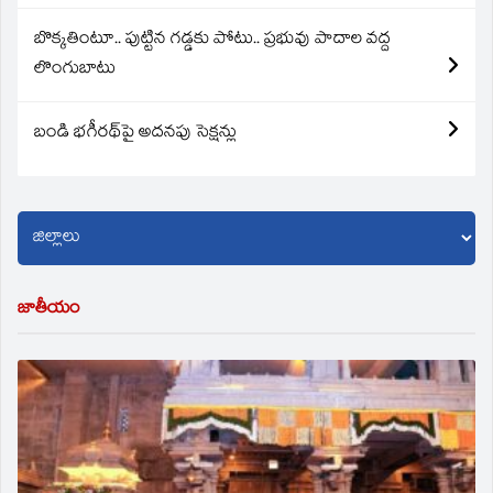
బొక్కతింటూ.. పుట్టిన గడ్డకు పోటు.. ప్రభువు పాదాల వద్ద
లొంగుబాటు
బండి భగీరథ్‌పై అదనపు సెక్షన్లు
జాతీయం