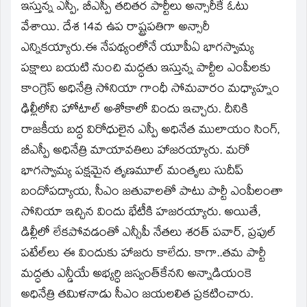
ఇస్తున్న ఎస్పీ, బీఎస్పీ తదితర పార్టీలు అన్సారీకే ఓటు
వేశాయి. దేశ 14వ ఉప రాష్ట్రపతిగా అన్సారీ
ఎన్నికయ్యారు.ఈ నేపథ్యంలోనే యూపీఏ భాగస్వామ్య
పక్షాలు బయటి నుంచి మద్ధతు ఇస్తున్న పార్టీల ఎంపీలకు
కాంగ్రెస్‌ అధినేత్రి సోనియా గాంధీ సోమవారం మధ్యాహ్నం
ఢిల్లీలోని హోటాల్‌ అశోకాలో విందు ఇచ్చారు. దీనికి
రాజకీయ బద్ధ విరోధులైన ఎస్పీ అధినేత ములాయం సింగ్‌,
బీఎస్పీ అధినేత్రి మాయావతిలు హాజరయ్యారు. మరో
భాగస్వామ్య పక్షమైన తృణమూల్‌ మంతృలు సుదీప్‌
బందోపద్యాయ, సీఎం జతువాలతో పాటు పార్టీ ఎంపీలంతా
సోనియా ఇచ్చిన విందు భేటీకి హజరయ్యారు. అయితే,
డిల్లీలో లేకపోవడంతో ఎన్సీపీ నేతలు శరత్‌ పవార్‌, ప్రపుల్‌
పటేల్‌లు ఈ విందుకు హాజరు కాలేదు. కాగా..తమ పార్టీ
మద్ధతు ఎన్డీయే అభ్యర్ధి జస్వంత్‌కేనని అన్నాడియంకె
అధినేత్రి తమిళనాడు సీఎం జయలలిత ప్రకటించారు.