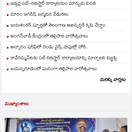
జడ్చర్ల సబ్-రిజిస్ట్రార్ కార్యాలయం మార్పుకు వినతి
మారం జగదీష్ జన్మదిన వేడుకలు
జయశంకర్ స్ఫూర్తితో తెలంగాణ అభివృద్ధికి కృషి చేద్దాం
అంగన్‌వాడీ కేంద్రంలో తల్లిపాల వారోత్సవాలు
అన్నారం షరీఫ్‌లో రెండు వైన్స్ షాపుల్లో చోరీ..
కావేరమ్మపేటకు సబ్ రిజిస్ట్రార్ కార్యాలయాన్ని మార్చాలని విజ్ఞప్తి
బయన్నగూడెంలో ఘనంగా తల్లిపాల వారోత్సవాలు
మరిన్ని వార్తలు
ముఖ్యాంశాలు