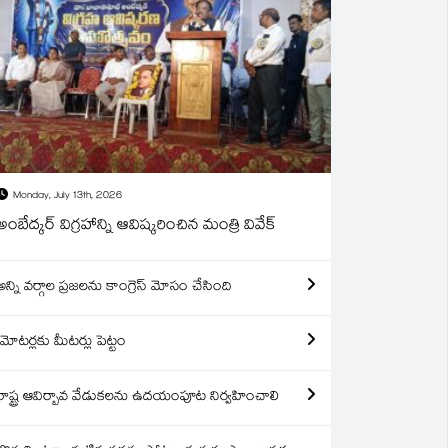
Monday, July 13th, 2026
అంబేద్కర్ విగ్రహాన్ని ఆవిష్కరించిన మంత్రి వివేక్
అన్ని వర్గాల ప్రజలను కాంగ్రెస్ మోసం చేసింది
మోటర్లకు మీటర్లు పెట్టం
రాష్ట్ర ఆవిర్బావ వేడుకలను ఉదయంపూట నిర్వహించాలి