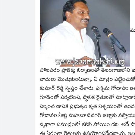
in
in
a
in
in
in
new
new
friend
new
new
new
window)
window)
(Opens
window)
window)
window)
in
new
window)
ము
పోలవరం ప్రాజెక్టు నిర్మాణంతో తెలంగాణలోని 
వాదులు మొత్తుకుంటున్నా, ఏ మాత్రం పట్టించుకోక
కుమార్‌ రెడ్డి స్పష్టం చేశారు. పశ్చిమ గోదావ
గూడెంలో పర్యటించి, స్థానిక రైతులతో మాట్లాడ
నిర్మించ డానికి ప్రభుత్వం కృత నిశ్చయంతో ఉం
గోదావరి నీళ్లు మహబూబ్‌నగర్‌ జిల్లాకు వస్త
వృథాగా సముద్రంలో కలిసి పోయిం దని, అదే
ఈ నీరంతా రైతులకు ఉపయోగపడేదన్నారు. ఇదిలా