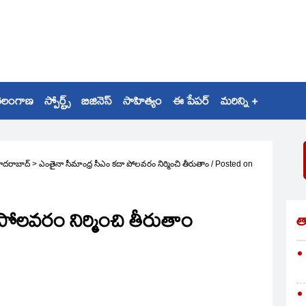
ెలంగాణ
స్పోర్ట్స్
బిజినెస్
సాహిత్యం
ఈ పేపర్
మరిన్ని +
ైదరాబాద్
>
ఎంతైనా సీమాంధ్ర సీఎం కదా పోలవరం నిర్మించి తీరుతాం
/
Posted on
పోలవరం నిర్మించి తీరుతాం
త