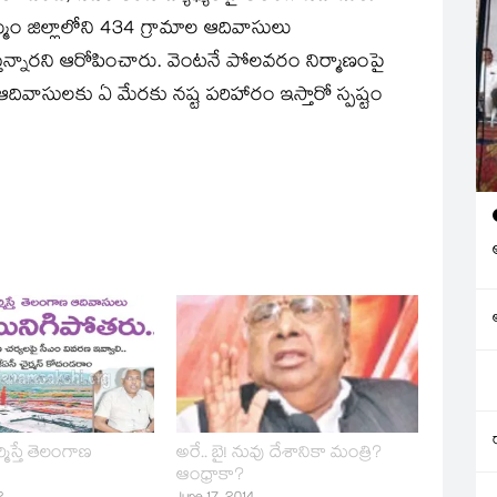
ం జిల్లాలోని 434 గ్రామాల ఆదివాసులు
్తున్నారని ఆరోపించారు. వెంటనే పోలవరం నిర్మాణంపై
 ఆదివాసులకు ఏ మేరకు నష్ట పరిహారం ఇస్తారో స్పష్టం
ిస్తే తెలంగాణ
అరే.. బై! నువు దేశానికా మంత్రి?
ఆంధ్రాకా?