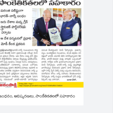
ఇంధనం, ఆవిష్కరణలు, సాంకేతికతలలో సహకారం