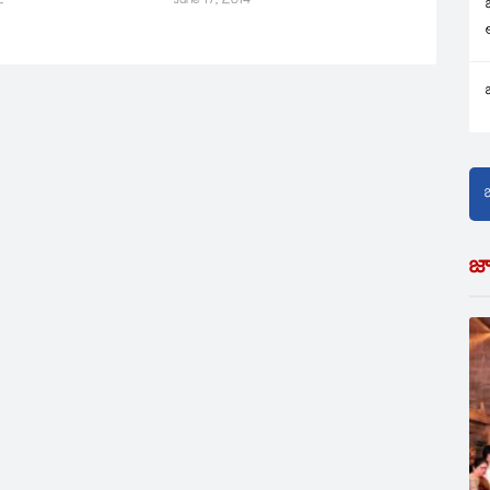
2
June 17, 2014
జ