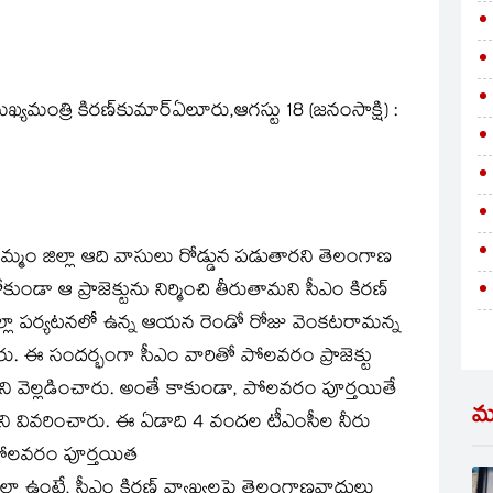
ఖ్యమంత్రి కిరణ్‌కుమార్‌ఏలూరు,ఆగస్టు 18 (జనంసాక్షి) :
ఖమ్మం జిల్లా ఆది వాసులు రోడ్డున పడుతారని తెలంగాణ
ుండా ఆ ప్రాజెక్టును నిర్మించి తీరుతామని సీఎం కిరణ్‌
రి జిల్లా పర్యటనలో ఉన్న ఆయన రెండో రోజు వెంకటరామన్న
ారు. ఈ సందర్భంగా సీఎం వారితో పోలవరం ప్రాజెక్టు
దని వెల్లడించారు. అంతే కాకుండా, పోలవరం పూర్తయితే
మ
ాయని వివరించారు. ఈ ఏడాది 4 వందల టీఎంసీల నీరు
 పోలవరం పూర్తయిత
 ఉంటే, సీఎం కిరణ్‌ వ్యాఖ్యలపై తెలంగాణవాదులు