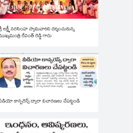
శ్రీ లక్ష్మీ నరసింహ స్వామివారిని దర్శించుకున్న
ముఖ్యమంత్రి రేవంత్ రెడ్డి గారు
వీడియో కాన్ఫరెన్స్ ద్వారా విచారణలు చేపట్టండి