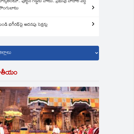
బొక్కతింటూ.. పుట్టిన గడ్డకు పోటు.. ప్రభువు పాదాల వద్ద
లొంగుబాటు
బండి భగీరథ్‌పై అదనపు సెక్షన్లు
ాతీయం