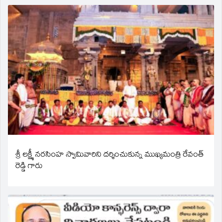
శ్రీ లక్ష్మీ నరసింహ స్వామివారిని దర్శించుకున్న ముఖ్యమంత్రి రేవంత్
రెడ్డి గారు