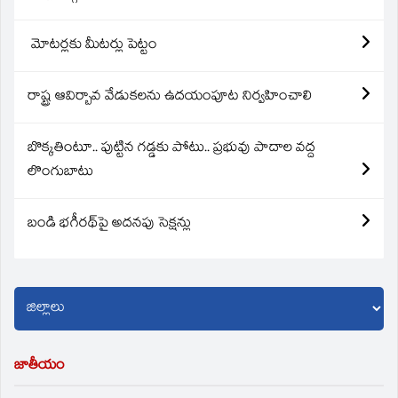
మోటర్లకు మీటర్లు పెట్టం
రాష్ట్ర ఆవిర్బావ వేడుకలను ఉదయంపూట నిర్వహించాలి
బొక్కతింటూ.. పుట్టిన గడ్డకు పోటు.. ప్రభువు పాదాల వద్ద
లొంగుబాటు
బండి భగీరథ్‌పై అదనపు సెక్షన్లు
జాతీయం