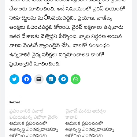
చేయాలని, సరిహద్దుల వెంబడి స్కీనింగ్ చేపట్టాలని ప్రపంచ
దేశాలకు సూచించింది. అదే సమయంలో వైరస్ భయంతో
సరిహద్దులను మÖసివేయవద్దని.. ప్రయాణ, వాణిజ్య
ఆంక్షలు విధించవద్దని కోరింది. వైరస్ లక్షణాలు ఉన్నవారు
ఇతర దేశాలకు వెళ్లొద్దని పేర్కొంది. వ్యాధి నిర్ధరణ అయిన
వారిని వెంటనే క్వారంటైన్ చేసి.. వారితో సంబంధం
ఉన్నవారికి వైద్య పరీక్షలు నిర్వహించాలని కాంగో
ప్రభుత్వానికి సూచించింది.
Click
Click
Click
Click
Click
Click
to
to
to
to
to
to
share
share
email
share
share
share
on
on
a
on
on
on
Twitter
Facebook
link
LinkedIn
Telegram
WhatsApp
(Opens
(Opens
to
(Opens
(Opens
(Opens
in
in
a
in
in
in
Related
new
new
friend
new
new
new
window)
window)
(Opens
window)
window)
window)
ప్రపంచానికి సవాల్‌
చైనానే మనకు ఆదర్శం
in
విసురుతున్న ఎబోలా వైరస్‌
కావాలి
new
window)
ఆధునిక ప్రపంచంలో
ఆధునిక ప్రపంచంలో
అభివృద్ది ఎంతన్నదానికన్నా
అభివృద్ది ఎంతన్నదానికన్నా
ఆరోగ్యం ఎంతవరకు
ఆరోగ్యం ఎంతవరకు