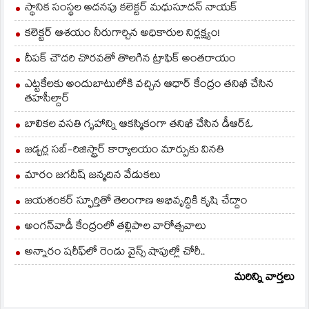
స్థానిక సంస్థల అదనపు కలెక్టర్ మధుసూదన్ నాయక్
కలెక్టర్ ఆశయం నీరుగార్చిన అధికారుల నిర్లక్ష్యం!
దీపక్ చౌదరి చొరవతో తొలగిన ట్రాఫిక్‌ అంతరాయం
ఎట్టకేలకు అందుబాటులోకి వచ్చిన ఆధార్ కేంద్రం తనిఖీ చేసిన
తహసీల్దార్
బాలికల వసతి గృహాన్ని ఆకస్మికంగా తనిఖీ చేసిన డీఆర్ఓ
జడ్చర్ల సబ్-రిజిస్ట్రార్ కార్యాలయం మార్పుకు వినతి
మారం జగదీష్ జన్మదిన వేడుకలు
జయశంకర్ స్ఫూర్తితో తెలంగాణ అభివృద్ధికి కృషి చేద్దాం
అంగన్‌వాడీ కేంద్రంలో తల్లిపాల వారోత్సవాలు
అన్నారం షరీఫ్‌లో రెండు వైన్స్ షాపుల్లో చోరీ..
మరిన్ని వార్తలు