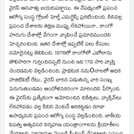
వైరస్ ఆనవాళ్లు బయటపడ్డాయి. ఈ నేపథ్యంలో ప్రపంచ
ఆరోగ్య సంస్థ గ్లోబల్ హెల్త్ ఎమర్జెన్సీ ప్రకటించింది. దీనివల్ల
ప్రపంచ దేశాలకు తక్షణ ముప్పు లేకపోయినా.. కాంగో
పొరుగు దేశాల్లో వేగంగా వ్యాపించే ప్రమాదముందని
హెచ్చరించింది. ఇతర దేశాల్లో ఇప్పటికే పలు కేసులు
నమోదైనట్లు తెలిపింది. 1976లో కాంగోలో ఎబోలాను
తొలిసారిగా గుర్తించినప్పటి నుంచి ఇది 17వ సారి వ్యాప్తి
చెందడమని వెల్లడించింది. ప్రాథమిక నమÖనాలలో అధిక
పాజిటివిటీ రేటు.. వైరస్ బారిన పడుతున్న వారి సంఖ్య
పెరుగుతుండడం ఆందోళనకరంగా మారిందని పేర్కొంది.
ఈ వైరస్‌కు ప్రత్యేకంగా అమోదించిన చికిత్సలు, వ్యాక్సిన్‌లు
లేకపోవడం వల్ల దీనిని వెంటనే అరికట్టడం కూడా
అసాధ్యమని ప్రపంచ ఆరోగ్య సంస్థ వెల్లడించింది. జాతీయ
విపత్తు అత్యవసర నిర్వహణ యంత్రాంగాలను క్రియాశీలం