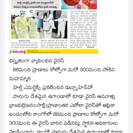
window)
విస్తృతంగా వ్యాపించిన వైరస్
` 88మంది ప్రాణాలు కోల్పోగా మరో 300మంది సోకిన
మహమ్మారి
` హెల్త్ ఎమర్జెన్సీ ప్రకటించిన డబ్ల్యూహెచ్‌వో
` పొరుగు దేశమైన ఉగాండాలో కూడా వైరస్ ఆనవాళ్లు
బ్రాజవిల్లె(జనంసాక్షి):ప్రాణాంతక ఎబోలా వైరస్‌తో ఆఫ్రికా
ఖండంలోని కాంగోలో 88మంది ప్రాణాలు కోల్పోగా మరో
300మంది ఈ వైరస్ బారిన పడినట్లు స్థానిక అధికారులు
వెల్లడించారు. కాంగో పొరుగు దేశమైన ఉగాండాలో కూడా