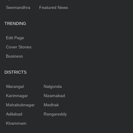
Seemandhra
Featured News
TRENDING
Edit Page
Cover Stories
Business
DISTRICTS
Warangal
Nalgonda
Karimnagar
Nizamabad
Mahabubnagar
Medhak
Adilabad
Rangareddy
Khammam