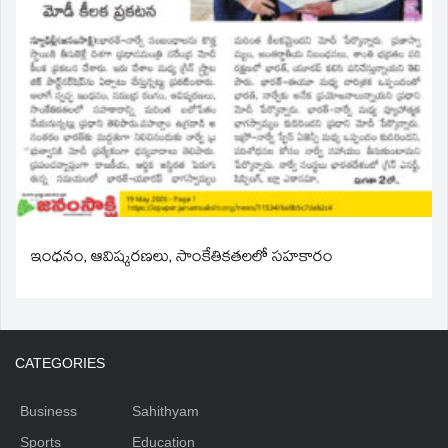
ఇంధనం, ఆవిష్కరణలు, సాంకేతికతలలో సహకారం
CATEGORIES
Business
Sahithyam
Sports
Education