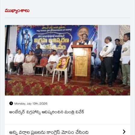
ముఖ్యాంశాలు
Monday, July 13th, 2026
అంబేద్కర్ విగ్రహాన్ని ఆవిష్కరించిన మంత్రి వివేక్
అన్ని వర్గాల ప్రజలను కాంగ్రెస్ మోసం చేసింది