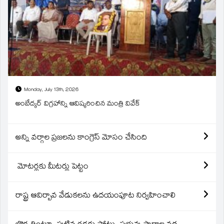
Monday, July 13th, 2026
అంబేద్కర్ విగ్రహాన్ని ఆవిష్కరించిన మంత్రి వివేక్
అన్ని వర్గాల ప్రజలను కాంగ్రెస్ మోసం చేసింది
మోటర్లకు మీటర్లు పెట్టం
రాష్ట్ర ఆవిర్బావ వేడుకలను ఉదయంపూట నిర్వహించాలి