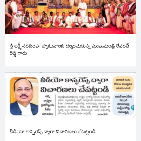
శ్రీ లక్ష్మీ నరసింహ స్వామివారిని దర్శించుకున్న ముఖ్యమంత్రి రేవంత్
రెడ్డి గారు
వీడియో కాన్ఫరెన్స్ ద్వారా విచారణలు చేపట్టండి