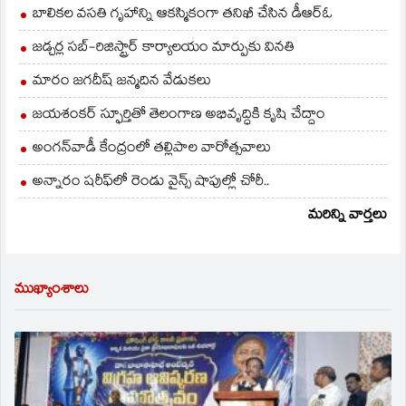
బాలికల వసతి గృహాన్ని ఆకస్మికంగా తనిఖీ చేసిన డీఆర్ఓ
జడ్చర్ల సబ్-రిజిస్ట్రార్ కార్యాలయం మార్పుకు వినతి
మారం జగదీష్ జన్మదిన వేడుకలు
జయశంకర్ స్ఫూర్తితో తెలంగాణ అభివృద్ధికి కృషి చేద్దాం
అంగన్‌వాడీ కేంద్రంలో తల్లిపాల వారోత్సవాలు
అన్నారం షరీఫ్‌లో రెండు వైన్స్ షాపుల్లో చోరీ..
మరిన్ని వార్తలు
ముఖ్యాంశాలు