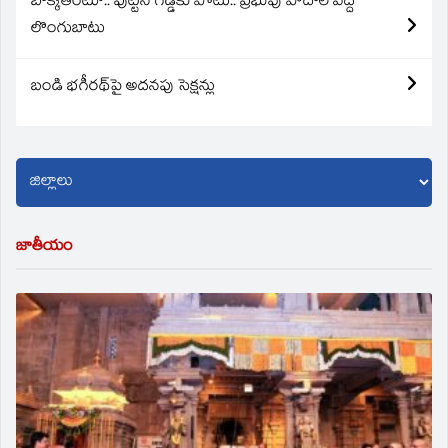
బొక్కతింటూ.. పుట్టిన గడ్డకు పోటు.. ప్రభువు పాదాల వద్ద
లొంగుబాటు
బండి భగీరథ్‌పై అదనపు సెక్షన్లు
జాతీయం