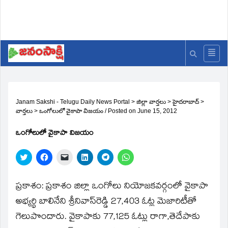
Janam Sakshi - Telugu Daily News Portal
>
జిల్లా వార్తలు
>
హైదరాబాద్
>
వార్తలు
>
ఒంగోలులో వైకాపా విజయం
/
Posted on
June 15, 2012
ఒంగోలులో వైకాపా విజయం
Click
Click
Click
Click
Click
Click
to
to
to
to
to
to
share
share
email
share
share
share
on
on
a
on
on
on
Twitter
Facebook
link
LinkedIn
Telegram
WhatsApp
ప్రకాశం: ప్రకాశం జిల్లా ఒంగోలు నియోజకవర్గంలో వైకాపా
(Opens
(Opens
to
(Opens
(Opens
(Opens
in
in
a
in
in
in
అభ్యర్థి బాలినేని శ్రీనివాస్‌రెడ్డి 27,403 ఓట్ల మెజారిటీతో
new
new
friend
new
new
new
window)
window)
(Opens
window)
window)
window)
గెలుపొందారు. వైకాపాకు 77,125 ఓట్లు రాగా,తెదేపాకు
in
new