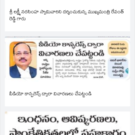
శ్రీ లక్ష్మీ నరసింహ స్వామివారిని దర్శించుకున్న ముఖ్యమంత్రి రేవంత్
రెడ్డి గారు
వీడియో కాన్ఫరెన్స్ ద్వారా విచారణలు చేపట్టండి