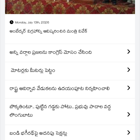
Monday, July 13th, 2026
అంబేద్కర్ విగ్రహాన్ని ఆవిష్కరించిన మంత్రి వివేక్
అన్ని వర్గాల ప్రజలను కాంగ్రెస్ మోసం చేసింది
మోటర్లకు మీటర్లు పెట్టం
రాష్ట్ర ఆవిర్బావ వేడుకలను ఉదయంపూట నిర్వహించాలి
బొక్కతింటూ.. పుట్టిన గడ్డకు పోటు.. ప్రభువు పాదాల వద్ద
లొంగుబాటు
బండి భగీరథ్‌పై అదనపు సెక్షన్లు