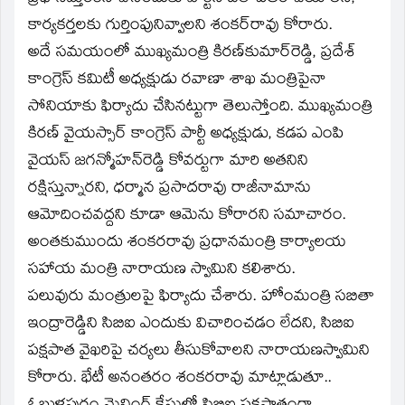
కార్యకర్తలకు గుర్తింపునివ్వాలని శంకర్‌రావు కోరారు.
అదే సమయంలో ముఖ్యమంత్రి కిరణ్‌కుమార్‌రెడ్డి, ప్రదేశ్‌
కాంగ్రెస్‌ కమిటీ అధ్యక్షుడు రవాణా శాఖ మంత్రిపైనా
సోనియాకు ఫిర్యాదు చేసినట్టుగా తెలుస్తోంది. ముఖ్యమంత్రి
కిరణ్‌ వైయస్సార్‌ కాంగ్రెస్‌ పార్టీ అధ్యక్షుడు, కడప ఎంపి
వైయస్‌ జగన్మోహన్‌రెడ్డి కోవర్టుగా మారి అతనిని
రక్షిస్తున్నారని, ధర్మాన ప్రసాదరావు రాజీనామాను
ఆమోదించవద్దని కూడా ఆమెను కోరారని సమాచారం.
అంతకుముందు శంకరరావు ప్రధానమంత్రి కార్యాలయ
సహాయ మంత్రి నారాయణ స్వామిని కలిశారు.
పలువురు మంత్రులపై ఫిర్యాదు చేశారు. హోంమంత్రి సబితా
ఇంద్రారెడ్డిని సిబిఐ ఎందుకు విచారించడం లేదని, సిబిఐ
పక్షపాత వైఖరిపై చర్యలు తీసుకోవాలని నారాయణస్వామిని
కోరారు. భేటీ అనంతరం శంకరరావు మాట్లాడుతూ..