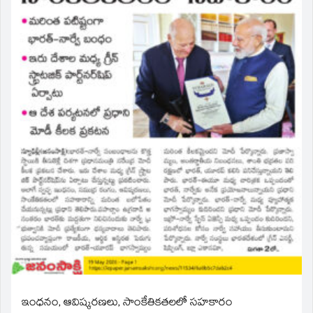
ఇంధనం, ఆవిష్కరణలు, సాంకేతికతలలో సహకారం