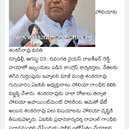
new
window)
సోనియాకు
శంకర్‌రావు వినతి
న్యూఢిల్లీ, ఆగస్టు 23 : దివంగత వైయస్‌ రాజశేఖర్‌ రెడ్డి
హయాలో ఇబ్బందులు పడిన కాంగ్రెస్‌ కార్యకర్తలు, నేతలకు
తగిన గుర్తింపును ఇవ్వాలని మాజీ మంత్రి శంకరరావు
గురువారం ఏఐసిసి అధ్యక్షురాలు సోనియా గాంధీని కలిసి
విజ్ఞప్తి చేశారు. శంకరరావుకు చాలా రోజులు తర్వాత
సోనియా అపాయింట్‌మెంట్‌ దొరికింది. ఆమెతో భేటీ
అయిన శంకరరావు పలు విషయాలను సోనియా దృష్టికి
తీసుకువెళ్ళారు. ఏఐసిసి ప్రధానకార్యదర్శి రాహుల్‌ గాంధీని
ప్రధానమ్తంరిని చేసేందుకు పార్టీని బలోపేతం చేయాలని,