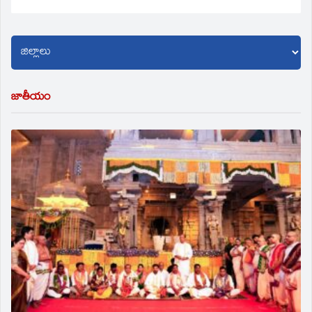
జాతీయం