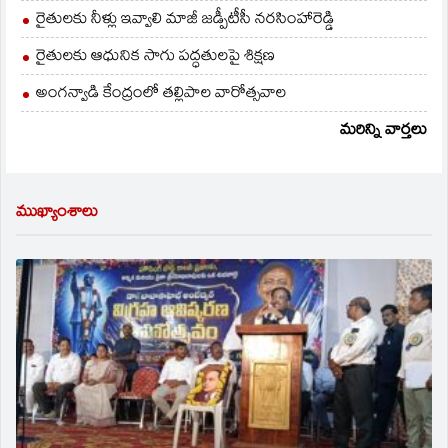
రైతులకు నీళ్లు ఇవ్వాలి మాజీ జడ్పీటీసీ నరసింహారెడ్డి
రైతులకు ఆధునిక సాగు పద్ధతులపై శిక్షణ
అంగన్వాడి కేంద్రంలో తల్లిపాల వారోత్సవాల
మరిన్ని వార్తలు
ముఖ్యాంశాలు