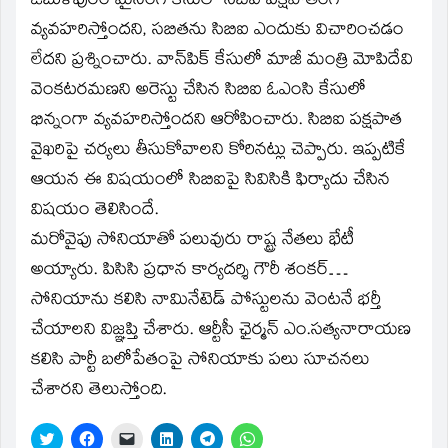
ఓబుళపురం మైనింగ్‌ కేసులో సిబిఐ పక్షపాతంగా
వ్యవహరిస్తోందని, సబితను సిబిఐ ఎందుకు విచారించడం
లేదని ప్రశ్నించారు. వాన్‌పిక్‌ కేసులో మాజీ మంత్రి మోపిదేవి
వెంకటరమణని అరెస్టు చేసిన సిబిఐ ఓఎంసి కేసులో
భిన్నంగా వ్యవహరిస్తోందని ఆరోపించారు. సిబిఐ పక్షపాత
వైఖరిపై చర్యలు తీసుకోవాలని కోరినట్లు చెప్పారు. ఇప్పటికే
ఆయన ఈ విషయంలో సిబిఐపై సివిసికి ఫిర్యాదు చేసిన
విషయం తెలిసిందే.
మరోవైపు సోనియాతో పలువురు రాష్ట్ర నేతలు భేటీ
అయ్యారు. పిసిసి ప్రధాన కార్యదర్శి గౌరీ శంకర్‌…
సోనియాను కలిసి నామినేటెడ్‌ పోస్టులను వెంటనే భర్తీ
చేయాలని విజ్ఞప్తి చేశారు. ఆర్టీసీ ఛైర్మన్‌ ఎం.సత్యనారాయణ
కలిసి పార్టీ బలోపేతంపై సోనియాకు పలు సూచనలు
చేశారని తెలుస్తోంది.
Click
Click
Click
Click
Click
Click