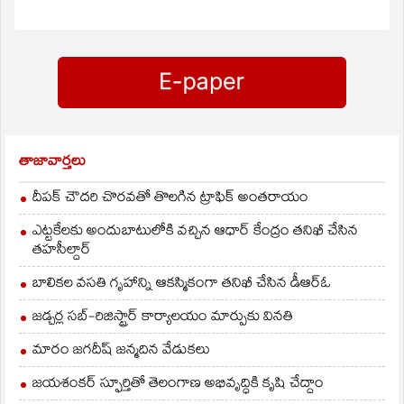
తాజావార్తలు
దీపక్ చౌదరి చొరవతో తొలగిన ట్రాఫిక్‌ అంతరాయం
ఎట్టకేలకు అందుబాటులోకి వచ్చిన ఆధార్ కేంద్రం తనిఖీ చేసిన
తహసీల్దార్
బాలికల వసతి గృహాన్ని ఆకస్మికంగా తనిఖీ చేసిన డీఆర్ఓ
జడ్చర్ల సబ్-రిజిస్ట్రార్ కార్యాలయం మార్పుకు వినతి
మారం జగదీష్ జన్మదిన వేడుకలు
జయశంకర్ స్ఫూర్తితో తెలంగాణ అభివృద్ధికి కృషి చేద్దాం