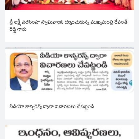
శ్రీ లక్ష్మీ నరసింహ స్వామివారిని దర్శించుకున్న ముఖ్యమంత్రి రేవంత్
రెడ్డి గారు
వీడియో కాన్ఫరెన్స్ ద్వారా విచారణలు చేపట్టండి