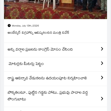
Monday, July 13th, 2026
అంబేద్కర్ విగ్రహాన్ని ఆవిష్కరించిన మంత్రి వివేక్
అన్ని వర్గాల ప్రజలను కాంగ్రెస్ మోసం చేసింది
మోటర్లకు మీటర్లు పెట్టం
రాష్ట్ర ఆవిర్బావ వేడుకలను ఉదయంపూట నిర్వహించాలి
బొక్కతింటూ.. పుట్టిన గడ్డకు పోటు.. ప్రభువు పాదాల వద్ద
లొంగుబాటు