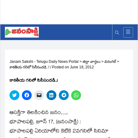
Janam Sakshi - Telugu Daily News Portal
>
జిల్లా వార్తలు
>
వరంగల్
>
కాకతీయ గనిలో సినీసందడి..!
/
Posted on
June 18, 2012
కాకతీయ గనిలో సినీసందడి..!
Click
Click
Click
Click
Click
Click
to
to
to
to
to
to
share
share
email
share
share
share
on
on
a
on
on
on
Twitter
Facebook
link
LinkedIn
Telegram
WhatsApp
ఆసక్తిగా తిలకించిన జనం….
(Opens
(Opens
to
(Opens
(Opens
(Opens
in
in
a
in
in
in
భూపాలపల్లి, జూన్‌ 17, (జనంసాక్షి) :
new
new
friend
new
new
new
window)
window)
(Opens
window)
window)
window)
భూపాలపల్లి ఏరియాలోని కెటికె 2వగనిలో సినిమా
in
new