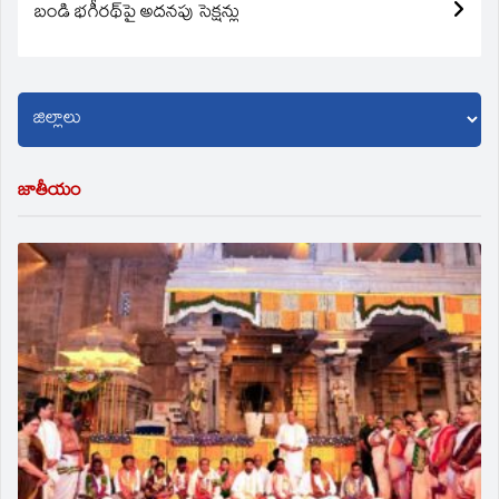
బండి భగీరథ్‌పై అదనపు సెక్షన్లు
జాతీయం