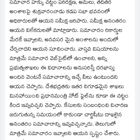
window)
సమాచార హక్కు చట్టం పరిరక్షణ, అమలు, తదితర
అంశాలపై శుక్రవారంనాడు కడప సభా భవనంలో
అధికారులతో ఆయన సమీక్ష జరిపారు. సమీక్ష అనంతరం
ఆయన విలేకరులతో మాట్లాడారు. సమాచారం రికార్డుల
మేరకే ఇవ్వాలని, అనవసర మైన అంశాలను అందులో
చేర్చరాదని ఆయన సూచించారు. వాస్తవ విషయాలను
మాత్రమే సమాచార వెబ్‌సైట్‌లో ఉంచాలని, అన్ని
ప్రభుత్వశాఖలు ఈ విధానాలను అనుసరిస్తే దరఖాస్తు
అందిన వెంటనే సమాచారాన్ని ఇచ్చే వీలు ఉంటుందని
ఆయన చెప్పారు. దేశభద్రతకు ఇతర నిగూఢమైన శాఖలు
మినహాయించి ప్రధానమంత్రి నోట్‌ ఫైల్‌ను కూడా ఈ చట్టం
కింద ఇవ్వవచ్చని చెప్పారు. కేసులకు సంబంధించి విచారణ
జరుగుతున్న సమయంలో కాకుండా చార్జిషీటు దాఖలైన
అనంతరం సమాచారాన్ని ఇవ్వవచ్చన్నారు. తెలుగులో
మాత్రమే సమాచారం ఇవ్వాలని ఆయన స్పష్టం చేశారు.