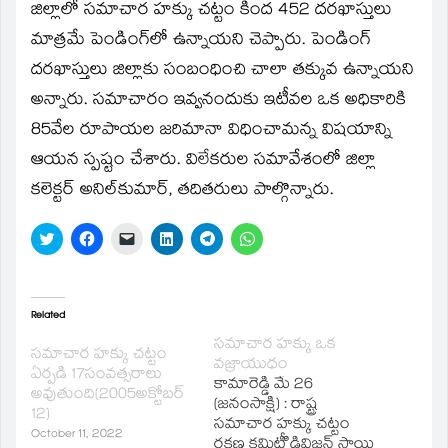
జిల్లాలో సమాచార హక్కు చట్టం కింద 452 దరఖాస్తులు
మాత్రమే పెండింగ్‌లో ఉన్నాయని చెప్పారు. పెండింగ్‌
దరఖాస్తులు జిల్లాకు సంబంధించి చాలా తక్కువ ఉన్నాయని
అన్నారు. సమాచారం ఇవ్వనందుకు ఇటీవల ఒక అధికారికి
85వేల రూపాయల జరిమానా విధించామన్న విషయాన్ని
ఆయన స్పష్టం చేశారు. విలేకరుల సమావేశంలో జిల్లా
కలెక్టర్‌ అనిల్‌కుమార్‌, తదితరులు పాల్గొన్నారు.
Click
Click
Click
Click
Click
Click
to
to
to
to
to
to
share
share
email
share
share
share
on
on
a
on
on
on
Twitter
Facebook
link
LinkedIn
Telegram
WhatsApp
(Opens
(Opens
to
(Opens
(Opens
(Opens
in
in
a
in
in
in
Related
new
new
friend
new
new
new
window)
window)
(Opens
window)
window)
window)
సమాచార హక్కు ఒక
సమాచార హక్కు చట్టం
in
వజ్రాయుధం
new
ఏర్పడి 17సంవత్సరాలు
window)
కామారెడ్డి మే 26
అవుతుంది(2005అక్టోబర్
(జనంసాక్షి) : రాష్ట్ర
12)
సమాచార హక్కు చట్టం
October 11, 2022
రక్షణ కమిటీి డివిజన్‌ స్థాయి