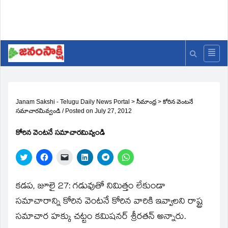
Janam Sakshi - Telugu Daily News Portal
>
సీమాంధ్ర
>
కోరిన వెంటనే
సమాచారమివ్వండి
/
Posted on
July 27, 2012
కోరిన వెంటనే సమాచారమివ్వండి
Click
Click
Click
Click
Click
Click
to
to
to
to
to
to
share
share
email
share
share
share
on
on
a
on
on
on
Twitter
Facebook
link
LinkedIn
Telegram
WhatsApp
కడప, జూలై 27: గడువుతో నిమిత్తం లేకుండా
(Opens
(Opens
to
(Opens
(Opens
(Opens
in
in
a
in
in
in
సమాచారాన్ని కోరిన వెంటనే కోరిన వారికి ఇవ్వాలని రాష్ట్ర
new
new
friend
new
new
new
window)
window)
(Opens
window)
window)
window)
సమాచార హక్కు చట్టం కమిషనర్‌ శ్రీరతన్‌ అన్నారు.
in
new