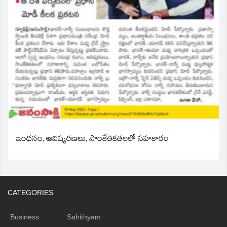
ఇంధనం, ఆవిష్కరణలు, సాంకేతికతలలో సహకారం
CATEGORIES
Business
Sahithyam