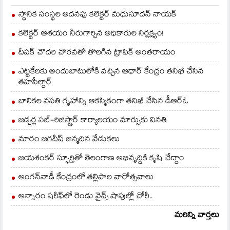
కార్యకర్త ఒకరు సహచట్టం
కింద రాష్ట్రపతి
స్థానిక సంస్థల అదనపు కలెక్టర్ మధుసూదన్ నాయక్
సచివాలయంలో దరఖాస్తు
చేశారు. రాష్ట్రపతి
కలెక్టర్ ఆశయం నీరుగార్చిన అధికారుల నిర్లక్ష్యం!
సచివాలయం ఈ…
దీపక్ చౌదరి చొరవతో తొలగిన ట్రాఫిక్‌ అంతరాయం
ఎట్టకేలకు అందుబాటులోకి వచ్చిన ఆధార్ కేంద్రం తనిఖీ చేసిన
తహసీల్దార్
బాలికల వసతి గృహాన్ని ఆకస్మికంగా తనిఖీ చేసిన డీఆర్ఓ
జడ్చర్ల సబ్-రిజిస్ట్రార్ కార్యాలయం మార్పుకు వినతి
మారం జగదీష్ జన్మదిన వేడుకలు
జయశంకర్ స్ఫూర్తితో తెలంగాణ అభివృద్ధికి కృషి చేద్దాం
అంగన్‌వాడీ కేంద్రంలో తల్లిపాల వారోత్సవాలు
అన్నారం షరీఫ్‌లో రెండు వైన్స్ షాపుల్లో చోరీ..
మరిన్ని వార్తలు