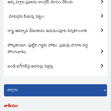
అన్ని వర్గాల ప్రజలను కాంగ్రెస్ మోసం చేసింది
మోటర్లకు మీటర్లు పెట్టం
రాష్ట్ర ఆవిర్బావ వేడుకలను ఉదయంపూట నిర్వహించాలి
బొక్కతింటూ.. పుట్టిన గడ్డకు పోటు.. ప్రభువు పాదాల వద్ద
లొంగుబాటు
బండి భగీరథ్‌పై అదనపు సెక్షన్లు
జాతీయం