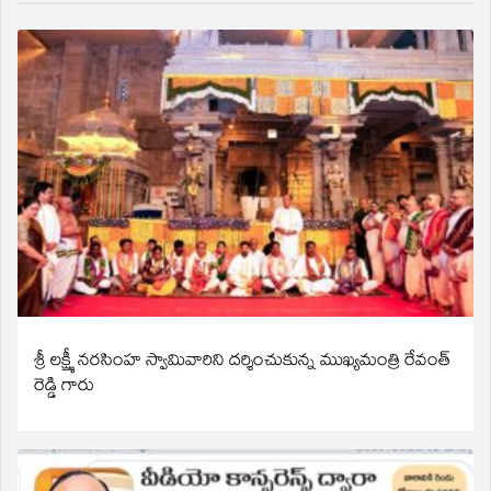
శ్రీ లక్ష్మీ నరసింహ స్వామివారిని దర్శించుకున్న ముఖ్యమంత్రి రేవంత్
రెడ్డి గారు