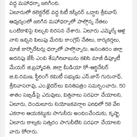
వద్ద మహాధర్నా జరిగింది.
ఏలూరులో కలెక్టరేట్‌ వద్ద సిటీ కన్వీనర్‌ ఒద్దాని శ్రీనివాస్‌
ఆధ్వర్యంలో జరిగిన మహాధర్నాలో పాల్గొన్న నేతలు
ఒంటికాలిపై నిల్చుని నిరసన చేశారు. ఏలూరు ఎమ్మెల్యే ఆళ్ల
నాని ఇచ్చిన పిలుపు మేరకు కాంగ్రెస్‌ నేతలు, కార్యకర్తలు,
మాజీ కార్పొరేటర్లు ధర్నాలో పాల్గొన్నారు. అనంతరం జిల్లా
అదనపు జేసీ ఎంవి శేషగిరిబాబును కలిసి మాజీ డిప్యూటీ
మేయర్‌ జి.బ్రహ్మావతి, జిల్లా మీడియా కో-ఆర్డినేటర్‌
బి.వి.రమణ, స్టీరింగ్‌ కమిటీ సభ్యుడు ఎన్‌.జాన్‌ గురునాధ్‌,
శ్రీనివాసరావు, ఎం.ఖైదర్‌లు వినతిపత్రం సమర్పించారు. 50
శాతం సబ్సిడీపై ఎరువులు, విత్తనాలు సరఫరా చేయాలని,
ఏలూరు, దెందులూరు నియోజకవర్గాల పరిధిలో 58 వేల
ఎకరాల ఆయకట్టుకు సాగునీరు అందించేందుకు, కృష్ణా,
ఏలూరు కాల్వకు సత్వరం సాగునీటిని సరఫరా చేయాలని
వారు కోరారు.