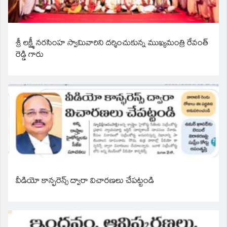
శ్రీ లక్ష్మీ నరసింహ స్వామివారిని దర్శించుకున్న ముఖ్యమంత్రి రేవంత్
రెడ్డి గారు
వీడియో కాన్ఫరెన్స్ ద్వారా విచారణలు చేపట్టండి