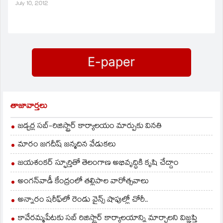
వైఎస్సార్‌ కాంగ్రెస్‌ పార్టీ జిల్లా
July 10, 2012
రైతు కన్వీనర్‌ ప్రసాద్‌రెడ్డి
ఆరోపించారు. వర్షాలు లేక,
విద్యుత్‌ సరఫరా సక్రమంగా
లేక రైతులు అనేక
ఇబ్బందులకు గురి
అవుతున్నారని చెప్పారు.
ఖరీఫ్‌ సీజన్‌ ప్రారంభమైనా
రైతుల సమస్యలు మాత్రం
అలాగే ఉన్నాయని అన్నారు.
గత ఏడాది రాష్ట్ర ప్రభుత్వం
తాజావార్తలు
జిల్లాలోని…
జడ్చర్ల సబ్-రిజిస్ట్రార్ కార్యాలయం మార్పుకు వినతి
మారం జగదీష్ జన్మదిన వేడుకలు
జయశంకర్ స్ఫూర్తితో తెలంగాణ అభివృద్ధికి కృషి చేద్దాం
అంగన్‌వాడీ కేంద్రంలో తల్లిపాల వారోత్సవాలు
అన్నారం షరీఫ్‌లో రెండు వైన్స్ షాపుల్లో చోరీ..
కావేరమ్మపేటకు సబ్ రిజిస్ట్రార్ కార్యాలయాన్ని మార్చాలని విజ్ఞప్తి