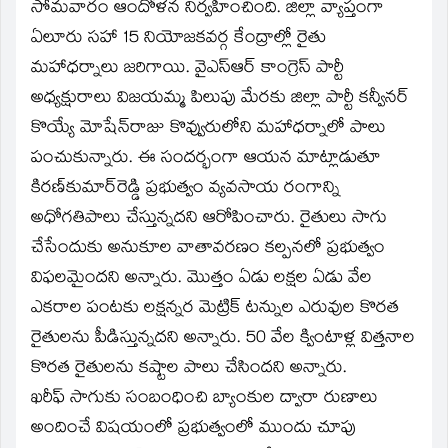
window)
సోమవారం ఆందోళన నిర్వహించింది. జిల్లా వ్యాప్తంగా
ఏలూరు సహా 15 నియోజకవర్గ కేంద్రాల్లో రైతు
మహాధర్నాలు జరిగాయి. వైఎస్‌ఆర్‌ కాంగ్రెస్‌ పార్టీ
అధ్యక్షురాలు విజయమ్మ పిలుపు మేరకు జిల్లా పార్టీ కన్వీనర్‌
కొయ్యే మోషేన్‌రాజు కొవ్వురులోని మహాధర్నాలో పాలు
పంచుకున్నారు. ఈ సందర్భంగా ఆయన మాట్లాడుతూ
కిరణ్‌కుమార్‌రెడ్డి ప్రభుత్వం వ్యవసాయ రంగాన్ని
అధోగతిపాలు చేస్తున్నదని ఆరోపించారు. రైతులు సాగు
చేసేందుకు అనుకూల వాతావరణం కల్పనలో ప్రభుత్వం
విఫలమైందని అన్నారు. మొత్తం ఏడు లక్షల ఏడు వేల
ఎకరాల పంటకు లక్షన్నర మెట్రిక్‌ టన్నుల ఎరువుల కొరత
రైతులను పీడిస్తున్నదని అన్నారు. 50 వేల క్వింటాళ్ల విత్తనాల
కొరత రైతులను కష్టాల పాలు చేసిందని అన్నారు.
ఖరీఫ్‌ సాగుకు సంబంధించి బ్యాంకుల ద్వారా రుణాలు
అందించే విషయంలో ప్రభుత్వంలో ముందు చూపు