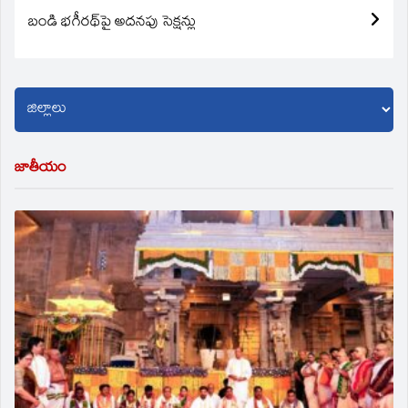
బండి భగీరథ్‌పై అదనపు సెక్షన్లు
జాతీయం