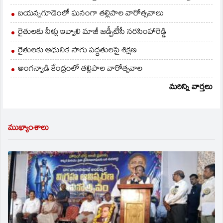
బయన్నగూడెంలో ఘనంగా తల్లిపాల వారోత్సవాలు
రైతులకు నీళ్లు ఇవ్వాలి మాజీ జడ్పీటీసీ నరసింహారెడ్డి
రైతులకు ఆధునిక సాగు పద్ధతులపై శిక్షణ
అంగన్వాడి కేంద్రంలో తల్లిపాల వారోత్సవాల
మరిన్ని వార్తలు
ముఖ్యాంశాలు