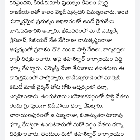
కరవైందని, కిరణ్‌కుమార్‌ ప్రభుత్వం కేవలం స్వార్ధ
రాజకీయాలతో కాలం వెల్లదీస్తున్నదని విమర్శించారు. ఇంత
దుర్మార్గమైన ప్రభుత్వం అధికారంలో ఉంటే రైతులేమి
బాగుపడతారని అన్నారు. భీమవరంలో మాజీ ఎమ్మెల్యే
శ్రీనివాస్‌, సీనియర్‌ నేత వేగిరాజు రామకృష్ణంరాజు
ఆధ్వర్యంలో ప్రకాశం చౌక్‌ నుంచి పార్టీ నేతలు, కార్యకర్తలు
ర్యాలీ నిర్వహించారు. ఆపై తహశీల్దార్‌ కార్యాలయం వద్ద
ధర్నా చేపట్టారు. ఎమ్మెల్సీ మేకా శేషుబాబు తదితరులు ఈ
కార్యక్రమంలో పాల్గొన్నారు. తాడేపల్లిగూడెంలో మార్కెట్‌
కమిటీ మాజీ చైర్మన్‌ తోట గోపి ఆధ్వర్యంలో ధర్నా
నిర్వహించారు. ఉంగుటూరు నియోజకవర్గంలో పార్టీ నేతలు
రెండు గ్రూపులుగా విడిపోయి ధర్నా చేపట్టారు.
నారాయణపురంలో జి.సుబ్బరాజు, వి.అచ్యుతరామారావు
ధర్నా చేపట్టగా ఉంగుటూరులో మరో వర్గం నేతలు ధర్నా
నిర్వహించారు. దెందులూరులో తహశీల్దార్‌ కార్యాలయం