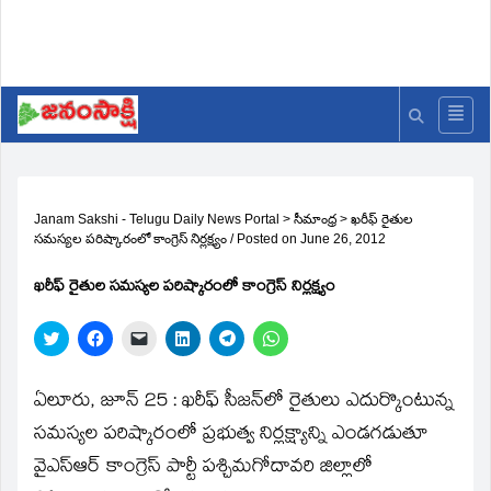
Janam Sakshi - Telugu Daily News Portal
>
సీమాంధ్ర
>
ఖరీఫ్‌ రైతుల
సమస్యల పరిష్కారంలో కాంగ్రెస్‌ నిర్లక్ష్యం
/
Posted on
June 26, 2012
ఖరీఫ్‌ రైతుల సమస్యల పరిష్కారంలో కాంగ్రెస్‌ నిర్లక్ష్యం
Click
Click
Click
Click
Click
Click
to
to
to
to
to
to
share
share
email
share
share
share
on
on
a
on
on
on
Twitter
Facebook
link
LinkedIn
Telegram
WhatsApp
ఏలూరు, జూన్‌ 25 : ఖరీఫ్‌ సీజన్‌లో రైతులు ఎదుర్కొంటున్న
(Opens
(Opens
to
(Opens
(Opens
(Opens
in
in
a
in
in
in
సమస్యల పరిష్కారంలో ప్రభుత్వ నిర్లక్ష్యాన్ని ఎండగడుతూ
new
new
friend
new
new
new
window)
window)
(Opens
window)
window)
window)
వైఎస్‌ఆర్‌ కాంగ్రెస్‌ పార్టీ పశ్చిమగోదావరి జిల్లాలో
in
new