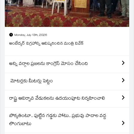
Monday, July 13th, 2026
అంబేద్కర్ విగ్రహాన్ని ఆవిష్కరించిన మంత్రి వివేక్
అన్ని వర్గాల ప్రజలను కాంగ్రెస్ మోసం చేసింది
మోటర్లకు మీటర్లు పెట్టం
రాష్ట్ర ఆవిర్బావ వేడుకలను ఉదయంపూట నిర్వహించాలి
బొక్కతింటూ.. పుట్టిన గడ్డకు పోటు.. ప్రభువు పాదాల వద్ద
లొంగుబాటు