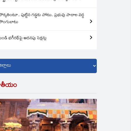
బొక్కతింటూ.. పుట్టిన గడ్డకు పోటు.. ప్రభువు పాదాల వద్ద
లొంగుబాటు
బండి భగీరథ్‌పై అదనపు సెక్షన్లు
ాతీయం