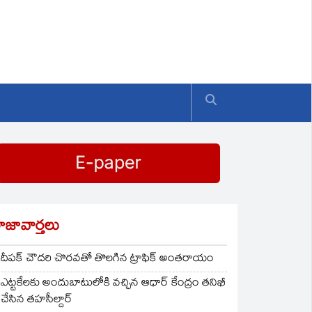
ాజావార్తలు
దీపక్ చౌదరి చొరవతో తొలగిన ట్రాఫిక్‌ అంతరాయం
ఎట్టకేలకు అందుబాటులోకి వచ్చిన ఆధార్ కేంద్రం తనిఖీ
చేసిన తహసీల్దార్