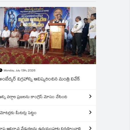
Monday, July 13th, 2026
అంబేద్కర్ విగ్రహాన్ని ఆవిష్కరించిన మంత్రి వివేక్
అన్ని వర్గాల ప్రజలను కాంగ్రెస్ మోసం చేసింది
మోటర్లకు మీటర్లు పెట్టం
రాష్ట్ర ఆవిర్బావ వేడుకలను ఉదయంపూట నిర్వహించాలి