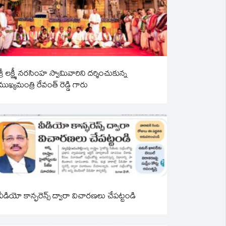
శ్రీ లక్ష్మీ నరసింహ స్వామివారిని దర్శించుకున్న
ముఖ్యమంత్రి రేవంత్ రెడ్డి గారు
వీడియో కాన్ఫరెన్స్ ద్వారా విచారణలు చేపట్టండి