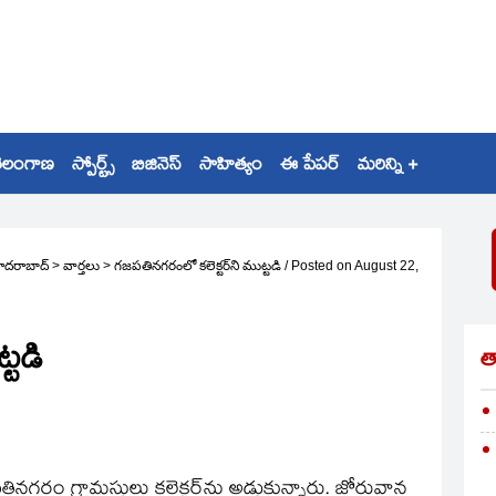
ెలంగాణ
స్పోర్ట్స్
బిజినెస్
సాహిత్యం
ఈ పేపర్
మరిన్ని +
ైదరాబాద్
>
వార్తలు
>
గజపతినగరంలో కలెక్టర్‌ని ముట్టడి
/
Posted on
August 22,
్టడి
త
రం గ్రామస్థులు కలెక్టర్‌ను అడ్డుకున్నారు. జోరువాన