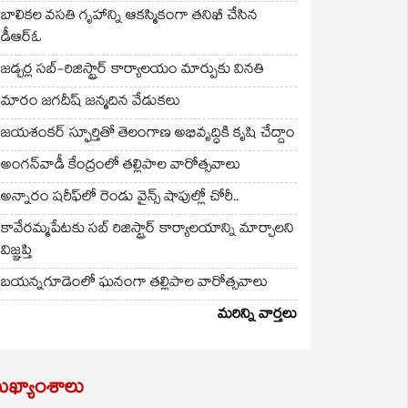
బాలికల వసతి గృహాన్ని ఆకస్మికంగా తనిఖీ చేసిన
డీఆర్ఓ
జడ్చర్ల సబ్-రిజిస్ట్రార్ కార్యాలయం మార్పుకు వినతి
మారం జగదీష్ జన్మదిన వేడుకలు
జయశంకర్ స్ఫూర్తితో తెలంగాణ అభివృద్ధికి కృషి చేద్దాం
అంగన్‌వాడీ కేంద్రంలో తల్లిపాల వారోత్సవాలు
అన్నారం షరీఫ్‌లో రెండు వైన్స్ షాపుల్లో చోరీ..
కావేరమ్మపేటకు సబ్ రిజిస్ట్రార్ కార్యాలయాన్ని మార్చాలని
విజ్ఞప్తి
బయన్నగూడెంలో ఘనంగా తల్లిపాల వారోత్సవాలు
మరిన్ని వార్తలు
ుఖ్యాంశాలు