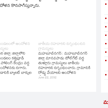
ోళన కొనసాగిస్తున్నారు.
ండలంలో ఆందోళన
జాతీయ రహదారిని దిగ్బంధించిన
మస్థులు
గ్రామస్థులు
 జిల్లా: జిల్లాలోని
మహబూబ్‌నగర్‌: మహబూబ్‌నగర్‌
డలం కత్తిపూడి
జిల్లా మానవపాడు టోల్‌గేట్‌ వద్ద
పోలింగ్‌ కేంద్రం వద్ద
తుళ్లూరు గ్రామస్థులు జాతీయ
 ఆందోళనకు దిగారు.
రహదారిని దిగ్బంధించారు. గ్రామానికి
చడానికి బ్యాలట్‌ బాక్సుల
రోడ్డు వేయాలని ఆందోళన
ివ్వకుండా గ్రామస్థులు
చేపడుతున్న గ్రామస్థులను
June 22, 2012
నారు. ఎన్నికల సిబ్బంది.
పోలీసులు చెదరగొట్టే ప్రయత్నం
హకరించి రిగ్గింగుకు
చేస్తున్నారు. మంత్రి టీజీ వెంటేశ్‌
గ్రామస్థులు
కాన్వాయ్‌ని గ్రామస్థులు
రు.
అడ్డుకున్నారు.
మ