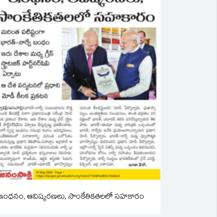
ఇంధనం, ఆవిష్కరణలు, సాంకేతికతలలో సహకారం