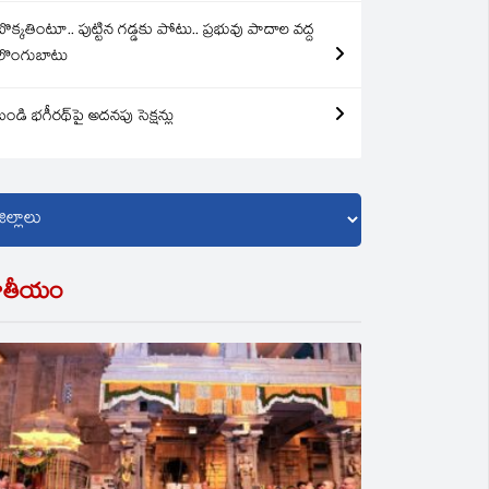
బొక్కతింటూ.. పుట్టిన గడ్డకు పోటు.. ప్రభువు పాదాల వద్ద
లొంగుబాటు
బండి భగీరథ్‌పై అదనపు సెక్షన్లు
ాతీయం