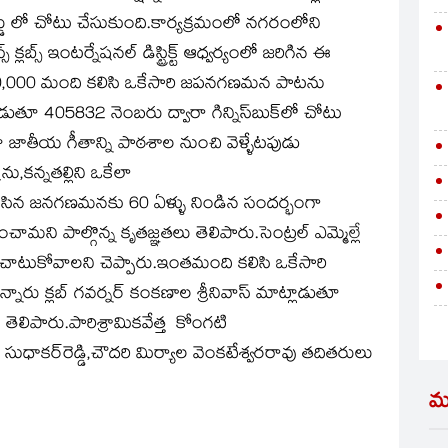
ికార్డు లో చోటు చేసుకుంది.కార్యక్రమంలో నగరంలోని
స్‌ ఇంటర్నేషనల్‌ డిస్ట్రిక్ట్‌ ఆధ్వర్యంలో జరిగిన ఈ
1,50,000 మంది కలిసి ఒకేసారి జపనగణమన పాటను
ాడుతూ 405832 నెంబరు ద్వారా గిన్నిస్‌బుక్‌లో చోటు
ోజు జాతీయ గీతాన్ని పాఠశాల నుంచి వెళ్ళేటపుడు
,కన్నతల్లిని ఒకేలా
‌ రాసిన జనగణమనకు 60 ఏళ్ళు నిండిన సందర్భంగా
మని పాల్గొన్న కృతజ్ఞతలు తెలిపారు.సెంట్రల్‌ ఎమ్మెల్లే
తిని చాటుకోవాలని చెప్పారు.ఇంతమంది కలిసి ఒకేసారి
 క్లబ్‌ గవర్నర్‌ కంకణాల శ్రీనివాస్‌ మాట్లాడుతూ
 తెలిపారు.పారిశ్రామికవేత్త కోంగటి
ధాకర్‌రెడ్డి,చౌదరి మిర్యాల వెంకటేశ్వరరావు తదితరులు
మ