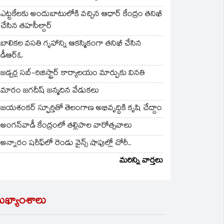
ఎట్టకేలకు అందుబాటులోకి వచ్చిన ఆధార్ కేంద్రం తనిఖీ
చేసిన తహసీల్దార్
బాలికల వసతి గృహాన్ని ఆకస్మికంగా తనిఖీ చేసిన
డీఆర్ఓ
జడ్చర్ల సబ్-రిజిస్ట్రార్ కార్యాలయం మార్పుకు వినతి
మారం జగదీష్ జన్మదిన వేడుకలు
జయశంకర్ స్ఫూర్తితో తెలంగాణ అభివృద్ధికి కృషి చేద్దాం
అంగన్‌వాడీ కేంద్రంలో తల్లిపాల వారోత్సవాలు
అన్నారం షరీఫ్‌లో రెండు వైన్స్ షాపుల్లో చోరీ..
మరిన్ని వార్తలు
ుఖ్యాంశాలు