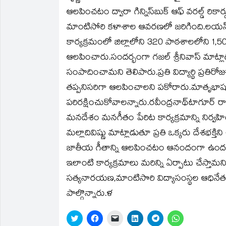
in
in
a
in
in
in
ఆలపించటం ద్వారా గిన్నిస్‌బుక్‌ ఆఫ్‌ వరల్డ్‌ ర
new
new
friend
new
new
new
window)
window)
(Opens
window)
window)
window)
in
మాంటిసోరి కళాశాల ఆవరణలో జరిగింది.లయన్స్‌ క్లబ్
new
window)
కార్యక్రమంలో జిల్లాలోని 320 పాఠశాలలోని 
ఆలపించారు.సందర్భంగా గజల్‌ శ్రీనివాస్‌ మాట్ల
సంపాదించామని తెలిపారు.ప్రతి విద్యార్థి ప్రతిర
తప్పనిసరిగా ఆలపించాలని పకోరారు.మాతృభాషను
పరిరక్షించుకోవాలన్నారు.రవీంద్రనాథ్‌టాగూర్
మనదేశం మనగీతం పేరిట కార్యక్రమాన్ని నిర్వహించా
మల్లాదివిష్ణు మాట్లాడుతూ ప్రతి ఒక్కరు దేశభక్
జాతీయ గీతాన్ని ఆలపించటం ఆనందంగా ఉందన్నారు
ఇలాంటి కార్యక్రమాలు మరిన్ని ఏర్పాటు చేస్తామని
సత్యనారయణ,మాంటిసొరి విద్యాసంస్థల ఆధినేత సు
పాల్గొన్నారు.ళ
Click
Click
Click
Click
Click
Click
to
to
to
to
to
to