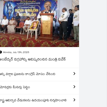
Monday, July 13th, 2026
అంబేద్కర్ విగ్రహాన్ని ఆవిష్కరించిన మంత్రి వివేక్
అన్ని వర్గాల ప్రజలను కాంగ్రెస్ మోసం చేసింది
మోటర్లకు మీటర్లు పెట్టం
రాష్ట్ర ఆవిర్బావ వేడుకలను ఉదయంపూట నిర్వహించాలి