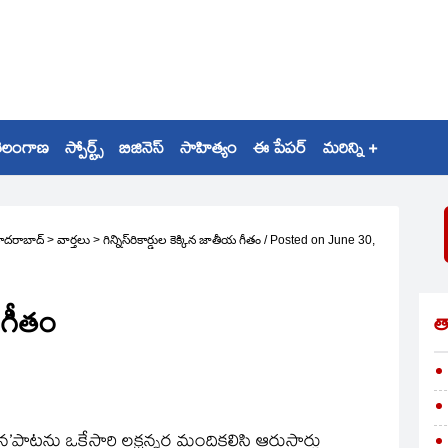
ెలంగాణ
స్పోర్ట్స్
బిజినెస్
సాహిత్యం
ఈ పేపర్
మరిన్ని +
ైదరాబాద్
>
వార్తలు
>
గిన్నిస్‌రికార్డుల కెక్కిన జాతీయ గీతం
/
Posted on
June 30,
య గీతం
త
టను ఒకేసారి లక్షన్నర మందికలిసి ఆరుసార్లు