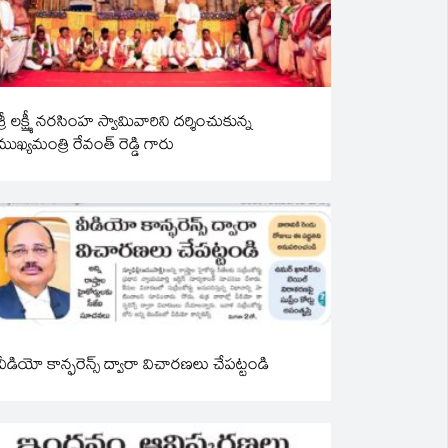
శ్రీ లక్ష్మీ నరసింహ స్వామివారిని దర్శించుకున్న
ముఖ్యమంత్రి రేవంత్ రెడ్డి గారు
వీడియో కాన్ఫరెన్స్ ద్వారా విచారణలు చేపట్టండి