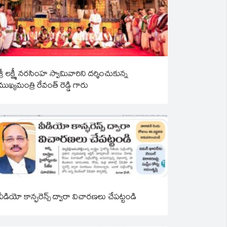
శ్రీ లక్ష్మీ నరసింహ స్వామివారిని దర్శించుకున్న
ముఖ్యమంత్రి రేవంత్ రెడ్డి గారు
వీడియో కాన్ఫరెన్స్ ద్వారా విచారణలు చేపట్టండి