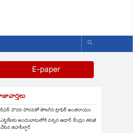
ాజావార్తలు
దీపక్ చౌదరి చొరవతో తొలగిన ట్రాఫిక్‌ అంతరాయం
ఎట్టకేలకు అందుబాటులోకి వచ్చిన ఆధార్ కేంద్రం తనిఖీ
చేసిన తహసీల్దార్