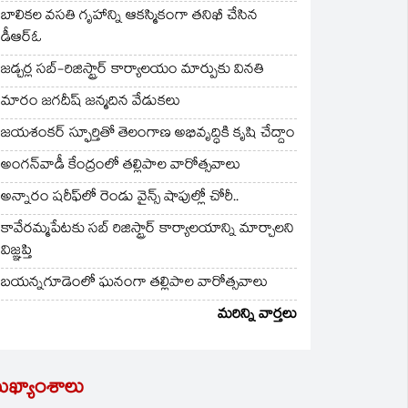
బాలికల వసతి గృహాన్ని ఆకస్మికంగా తనిఖీ చేసిన
డీఆర్ఓ
జడ్చర్ల సబ్-రిజిస్ట్రార్ కార్యాలయం మార్పుకు వినతి
మారం జగదీష్ జన్మదిన వేడుకలు
జయశంకర్ స్ఫూర్తితో తెలంగాణ అభివృద్ధికి కృషి చేద్దాం
అంగన్‌వాడీ కేంద్రంలో తల్లిపాల వారోత్సవాలు
అన్నారం షరీఫ్‌లో రెండు వైన్స్ షాపుల్లో చోరీ..
కావేరమ్మపేటకు సబ్ రిజిస్ట్రార్ కార్యాలయాన్ని మార్చాలని
విజ్ఞప్తి
బయన్నగూడెంలో ఘనంగా తల్లిపాల వారోత్సవాలు
మరిన్ని వార్తలు
ుఖ్యాంశాలు