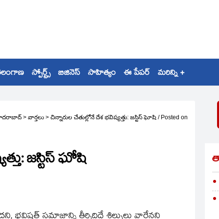
ెలంగాణ
స్పోర్ట్స్
బిజినెస్
సాహిత్యం
ఈ పేపర్
మరిన్ని +
ైదరాబాద్
>
వార్తలు
>
చిన్నారుల చేతుల్లోనే దేశ భవిష్యత్తు: జస్టిస్‌ ఘోషి
/
Posted on
త్తు: జస్టిస్‌ ఘోషి
త
, భవిషత్‌ సమాజాన్ని తీర్చిదిద్దే శిల్పులు వారేనని