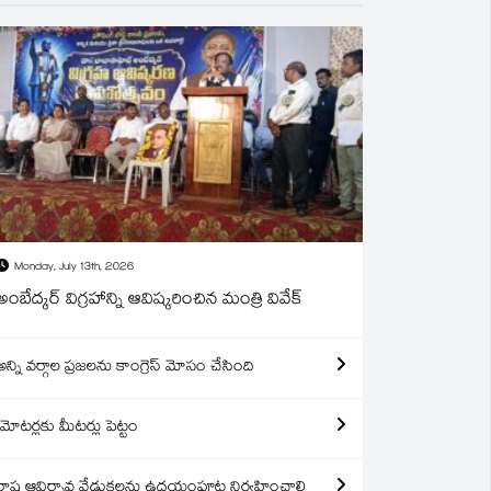
Monday, July 13th, 2026
అంబేద్కర్ విగ్రహాన్ని ఆవిష్కరించిన మంత్రి వివేక్
అన్ని వర్గాల ప్రజలను కాంగ్రెస్ మోసం చేసింది
మోటర్లకు మీటర్లు పెట్టం
రాష్ట్ర ఆవిర్బావ వేడుకలను ఉదయంపూట నిర్వహించాలి