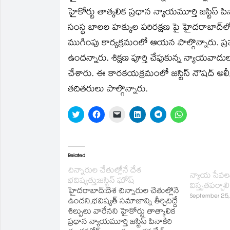
in
in
a
in
in
in
హైకోర్టు తాత్కలిక ప్రధాన న్యాయమూర్తి జస్టిస్‌ ప
new
new
friend
new
new
new
window)
window)
(Opens
window)
window)
window)
in
సంస్థ బాలల హక్కుల పరిరక్షణ పై హైదరాబాద్‌
new
window)
ముగింపు కార్యక్రమంలో ఆయన పాల్గొన్నారు. ప్రపంచ
ఉందన్నారు. శిక్షణ పూర్తి చేపుకున్న న్యాయవాదుల
చేశారు. ఈ కారకయక్రమంలో జస్టిస్‌ నౌషద్‌ అలీ, బ్రహ
తదితరులు పాల్గొన్నారు.
Click
Click
Click
Click
Click
Click
to
to
to
to
to
to
share
share
email
share
share
share
on
on
a
on
on
on
Twitter
Facebook
link
LinkedIn
Telegram
WhatsApp
(Opens
(Opens
to
(Opens
(Opens
(Opens
in
in
a
in
in
in
Related
new
new
friend
new
new
new
window)
window)
(Opens
window)
window)
window)
చిన్నారుల చేతుల్లోనే దేశ
in
న్యాయ సేవ
భవిష్యత్తు:జస్టిన్‌ ఘోష్‌
new
విస్తృతపర్చాలి
window)
హైదరాబాద్‌:దేశ చిన్నారుల చేతుల్లోనే
September 25
ఉందని,భవిష్యత్‌ సమాజాన్ని తీర్చిదిద్దే
శిల్పులు వారేనని హైకోర్టు తాత్కాలిక
ప్రధాన న్యాయమూర్తి జస్టిస్‌ పినాకిరి