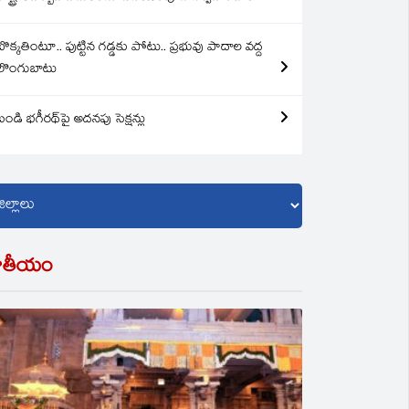
బొక్కతింటూ.. పుట్టిన గడ్డకు పోటు.. ప్రభువు పాదాల వద్ద
లొంగుబాటు
బండి భగీరథ్‌పై అదనపు సెక్షన్లు
ాతీయం