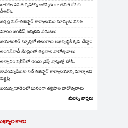
బాలికల వసతి గృహాన్ని ఆకస్మికంగా తనిఖీ చేసిన
డీఆర్ఓ
జడ్చర్ల సబ్-రిజిస్ట్రార్ కార్యాలయం మార్పుకు వినతి
మారం జగదీష్ జన్మదిన వేడుకలు
జయశంకర్ స్ఫూర్తితో తెలంగాణ అభివృద్ధికి కృషి చేద్దాం
అంగన్‌వాడీ కేంద్రంలో తల్లిపాల వారోత్సవాలు
అన్నారం షరీఫ్‌లో రెండు వైన్స్ షాపుల్లో చోరీ..
కావేరమ్మపేటకు సబ్ రిజిస్ట్రార్ కార్యాలయాన్ని మార్చాలని
విజ్ఞప్తి
బయన్నగూడెంలో ఘనంగా తల్లిపాల వారోత్సవాలు
మరిన్ని వార్తలు
ుఖ్యాంశాలు