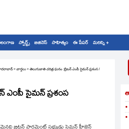
ెలంగాణ
స్పోర్ట్స్
బిజినెస్
సాహిత్యం
ఈ పేపర్
మరిన్ని +
ైదరాబాద్
>
వార్తలు
>
తెలుగుజాతి చరిత్ర ఘనం :బ్రిటన్‌ ఎంపీ సైమన్‌ ప్రశంస
/
న్‌ ఎంపీ సైమన్‌ ప్రశంస
త
నవి బ్రిటన్‌ పార్లమెంట్‌ సభ్యుడు సైమన్‌ హీజెన్‌