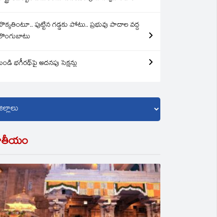
బొక్కతింటూ.. పుట్టిన గడ్డకు పోటు.. ప్రభువు పాదాల వద్ద
లొంగుబాటు
బండి భగీరథ్‌పై అదనపు సెక్షన్లు
ాతీయం