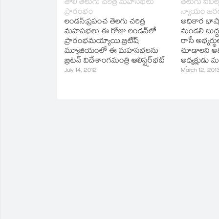
తొలి తెలుగు చరిత్ర మహసభలు
తెలుగు సివిల్
in
ప్రారంభం
న్యాయం జరగ
new
window)
లండన్‌:ప్రపంచ తెలగు చరిత్ర
అధికార భాష
మహసభలు ఈ రోజు లండన్‌లో
మండలి బుద్ధప్
ప్రారంభమయ్యాయి.బ్రిటిష్‌
రాసే అభ్యర్థ
మ్యూజియంలో ఈ మహసభలను
చూడాలని అ
బ్రిటన్‌ విదేశాంగమంత్రి ఆలిస్టర్‌భట్‌
అధ్యక్షుడు మం
ప్రారంభించారు.కార్యక్రమంలో
కోరారు. ఈ అం
July 14, 2012
March 12, 201
శాసనమండలి ఛైర్మన్‌ చక్రపాణి,రాష్ట్ర
తేసుకెళ్లాలని
మంత్రి బుద్దప్రసాద్‌,ఎంపీ చిరంజీవి
ముఖ్యమంత్రికి,
తదితరులు పాల్గొన్నారు.
కేంద్ర మంత్ర
సభ్యులకు ఆ
తెలుగు అభ్యర్
విడనాడాలని 
ద్వారకానాధశా
సాహిత్య చరిత