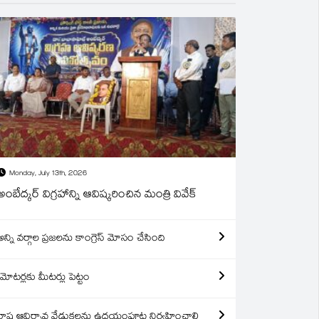
Monday, July 13th, 2026
అంబేద్కర్ విగ్రహాన్ని ఆవిష్కరించిన మంత్రి వివేక్
అన్ని వర్గాల ప్రజలను కాంగ్రెస్ మోసం చేసింది
మోటర్లకు మీటర్లు పెట్టం
రాష్ట్ర ఆవిర్బావ వేడుకలను ఉదయంపూట నిర్వహించాలి