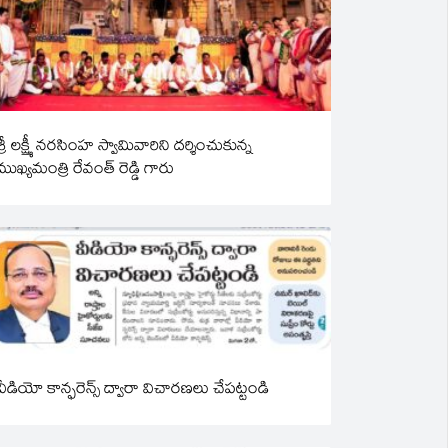
శ్రీ లక్ష్మీ నరసింహ స్వామివారిని దర్శించుకున్న
ముఖ్యమంత్రి రేవంత్ రెడ్డి గారు
వీడియో కాన్ఫరెన్స్ ద్వారా విచారణలు చేపట్టండి