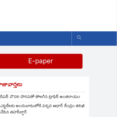
ాజావార్తలు
దీపక్ చౌదరి చొరవతో తొలగిన ట్రాఫిక్‌ అంతరాయం
ఎట్టకేలకు అందుబాటులోకి వచ్చిన ఆధార్ కేంద్రం తనిఖీ
చేసిన తహసీల్దార్