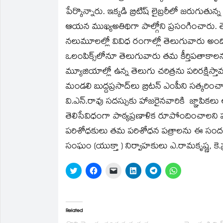
in
in
a
in
in
in
పేర్కొన్నారు. ఇక్కడి బ్రిటిష్‌ లైబ్రరీలో జరుగ
new
new
friend
new
new
new
window)
window)
(Opens
window)
window)
window)
in
ఆయన ముఖ్యఅతిథిగా పాల్గోని ప్రసంగించారు. 
new
window)
నలుమూలల్లో వివిధ రంగాల్లో తెలుగువారు అ
ఒలంపిక్స్‌లోనూ తెలుగువారు తమ కీర్తిపతాకాలన
మ్యూజియాల్లో ఉన్న తెలుగు చరిత్రను పరిరక్షిస్త
మండలి బుద్దప్రసాద్‌లు బ్రిటన్‌ ఎంపీని సత్కరి
వి.ఎన్‌.రావు సదస్సుకు హాజరైనవారికి జ్ఞాపికలు 
తెలిసేవిధంగా పాఠ్యప్రణాళిక రూపోందించాలని పలు
పరిశోధకులు తమ పరిశోధన పత్రాలను ఈ సందర్భ
సంఘం (యుక్తా ) నిర్వాహకులు ఎ.రామకృష్ణ, కె.ప
Click
Click
Click
Click
Click
Click
to
to
to
to
to
to
share
share
email
share
share
share
on
on
a
on
on
on
Twitter
Facebook
link
LinkedIn
Telegram
WhatsApp
(Opens
(Opens
to
(Opens
(Opens
(Opens
in
in
a
in
in
in
Related
new
new
friend
new
new
new
window)
window)
(Opens
window)
window)
window)