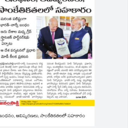
ఇంధనం, ఆవిష్కరణలు, సాంకేతికతలలో సహకారం