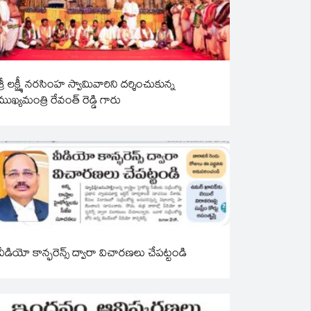
శ్రీ లక్ష్మీ నరసింహ స్వామివారిని దర్శించుకున్న
ముఖ్యమంత్రి రేవంత్ రెడ్డి గారు
వీడియో కాన్ఫరెన్స్ ద్వారా విచారణలు చేపట్టండి