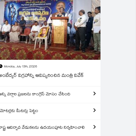
Monday, July 13th, 2026
అంబేద్కర్ విగ్రహాన్ని ఆవిష్కరించిన మంత్రి వివేక్
అన్ని వర్గాల ప్రజలను కాంగ్రెస్ మోసం చేసింది
మోటర్లకు మీటర్లు పెట్టం
రాష్ట్ర ఆవిర్బావ వేడుకలను ఉదయంపూట నిర్వహించాలి