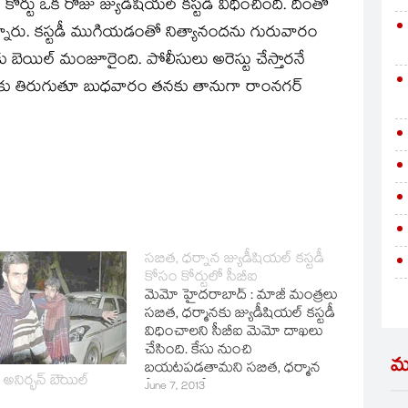
్టు ఒక రోజు జ్యుడీషియల్‌ కస్టడీ విధించింది. దీంతో
్నారు. కస్టడీ ముగియడంతో నిత్యానందను గురువారం
బెయిల్‌ మంజూరైంది. పోలీసులు అరెస్టు చేస్తారనే
ు తిరుగుతూ బుధవారం తనకు తానుగా రాంనగర్‌
సబిత, ధర్నాన జ్యుడీషియల్‌ కస్టడీ
కోసం కోర్టులో సీబీఐ
మెమో హైదరాబాద్‌ : మాజీ మంత్రలు
సబిత, ధర్మానకు జ్యుడీషియల్‌ కస్టడీ
విధించాలని సీబీఐ మెమో దాఖలు
చేసింది. కేసు నుంచి
మ
బయటపడతామని సబిత, ధర్మాన
అనిర్భన్‌ బెెయిల్‌
మీడియాతో మాట్లాడటం దర్యాప్తునకు
June 7, 2013
అటంకమని సీబీఐ పేర్కొంది. ధర్మాన,