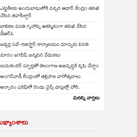
ఎట్టకేలకు అందుబాటులోకి వచ్చిన ఆధార్ కేంద్రం తనిఖీ
చేసిన తహసీల్దార్
బాలికల వసతి గృహాన్ని ఆకస్మికంగా తనిఖీ చేసిన
డీఆర్ఓ
జడ్చర్ల సబ్-రిజిస్ట్రార్ కార్యాలయం మార్పుకు వినతి
మారం జగదీష్ జన్మదిన వేడుకలు
జయశంకర్ స్ఫూర్తితో తెలంగాణ అభివృద్ధికి కృషి చేద్దాం
అంగన్‌వాడీ కేంద్రంలో తల్లిపాల వారోత్సవాలు
అన్నారం షరీఫ్‌లో రెండు వైన్స్ షాపుల్లో చోరీ..
మరిన్ని వార్తలు
ుఖ్యాంశాలు