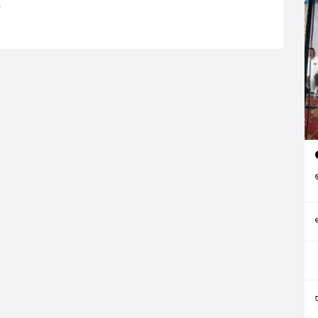
6
సబిత మీడియాతో మాట్లాడిన
వివరాలను సీడీ వివరాలను సీడీ
రూపంలో కోర్టుకు సమర్పించింది.
జగన్‌ అక్రమాస్తుల కేసులో దాల్మియా
వ్యవహారానికి సంబంధించిన
ఛార్జిషీటుపై సీబీఐ కోర్టులో విచారణ
ప్రారంభమైంది. విచారణకు మాజీ
మంత్రి…