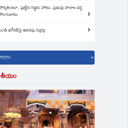
బొక్కతింటూ.. పుట్టిన గడ్డకు పోటు.. ప్రభువు పాదాల వద్ద
లొంగుబాటు
బండి భగీరథ్‌పై అదనపు సెక్షన్లు
ాతీయం