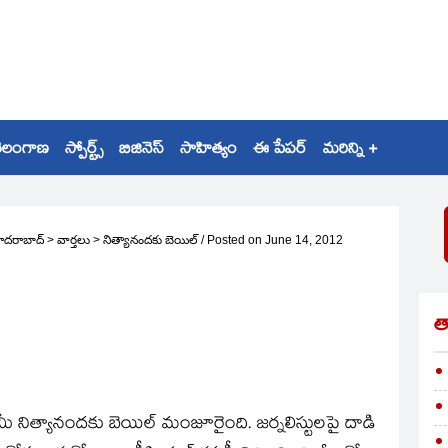
ెలంగాణ
స్పోర్ట్స్
బిజినెస్
సాహిత్యం
ఈ పేపర్
మరిన్ని +
ైదరాబాద్
>
వార్తలు
>
నిత్యానందకు బెయిల్‌
/
Posted on
June 14, 2012
త
ామీ నిత్యానందకు బెయిల్‌ మంజూరైంది. జర్నలిస్టులపై దాడి