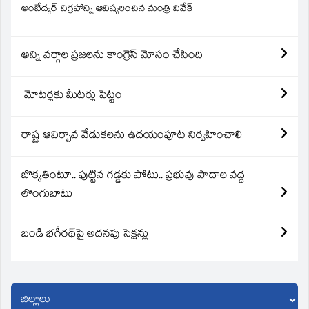
అంబేద్కర్ విగ్రహాన్ని ఆవిష్కరించిన మంత్రి వివేక్
అన్ని వర్గాల ప్రజలను కాంగ్రెస్ మోసం చేసింది
మోటర్లకు మీటర్లు పెట్టం
రాష్ట్ర ఆవిర్బావ వేడుకలను ఉదయంపూట నిర్వహించాలి
బొక్కతింటూ.. పుట్టిన గడ్డకు పోటు.. ప్రభువు పాదాల వద్ద
లొంగుబాటు
బండి భగీరథ్‌పై అదనపు సెక్షన్లు