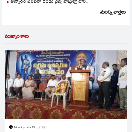
అన్నారం షరీఫ్‌లో రెండు వైన్స్ షాపుల్లో చోరీ..
మరిన్ని వార్తలు
ముఖ్యాంశాలు
Monday, July 13th, 2026