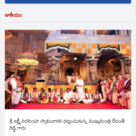
జాతీయం
శ్రీ లక్ష్మీ నరసింహ స్వామివారిని దర్శించుకున్న ముఖ్యమంత్రి రేవంత్
రెడ్డి గారు