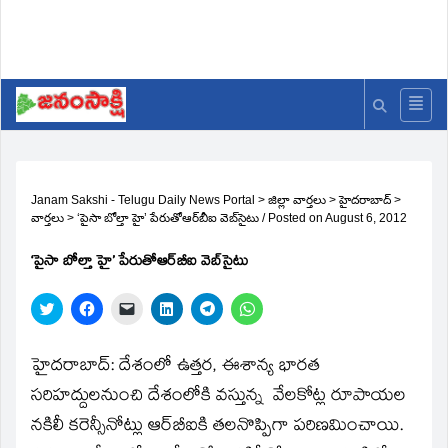
Janam Sakshi - Telugu Daily News Portal
>
జిల్లా వార్తలు
>
హైదరాబాద్
>
వార్తలు
>
‘పైసా బోల్తా హై’ పేరుతోఆర్‌బీఐ వెబ్‌సైటు
/
Posted on
August 6, 2012
‘పైసా బోల్తా హై’ పేరుతోఆర్‌బీఐ వెబ్‌సైటు
Click
Click
Click
Click
Click
Click
to
to
to
to
to
to
share
share
email
share
share
share
on
on
a
on
on
on
Twitter
Facebook
link
LinkedIn
Telegram
WhatsApp
హైదరాబాద్‌: దేశంలో ఉత్తర, ఈశాన్య భారత
(Opens
(Opens
to
(Opens
(Opens
(Opens
in
in
a
in
in
in
సరిహద్దులనుంచి దేశంలోకి వస్తున్న వేలకోట్ల రూపాయల
new
new
friend
new
new
new
window)
window)
(Opens
window)
window)
window)
నకిలీ కరెన్సీనోట్లు ఆర్‌బీఐకి తలనొప్పిగా పరిణమించాయి.
in
new