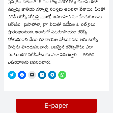
window)
ప్రస్తుతం దేశంలో 16 వేల కోట్ల నకిలీనోట్లు చలామణిలో
ఉన్నట్లు జాతీయ దర్యాప్తు సంస్తలు అంచనా వేశాయి. దీంతో
నకిలీ కరెన్సీ నోట్లపై ప్రజల్లో అవగాహన పెంచేందుకుగాను
ఆర్‌బీఐ ‘ పైసాబోల్తా హై’ పేరుతో ఇటీవల ఓ వెబ్‌సైటు
ప్రారంభించింది. ఇందులో పదిరూపాయల కరెన్సీ
నోటునుంచి వేయి రూపాయల నోటువరకు ఆరు కరెన్సీ
నోట్లను పొందుపరిచారు. నిజమైన కరెన్సీనోటు ఎలా
ఎంటుంది? నకిలీనోటును ఎలా పసిగట్టాలి… తదితర
విషయాలను వివరించారు.
Click
Click
Click
Click
Click
Click
to
to
to
to
to
to
share
share
email
share
share
share
on
on
a
on
on
on
Twitter
Facebook
link
LinkedIn
Telegram
WhatsApp
(Opens
(Opens
to
(Opens
(Opens
(Opens
in
in
a
in
in
in
new
new
friend
new
new
new
window)
window)
(Opens
window)
window)
window)
in
new
window)