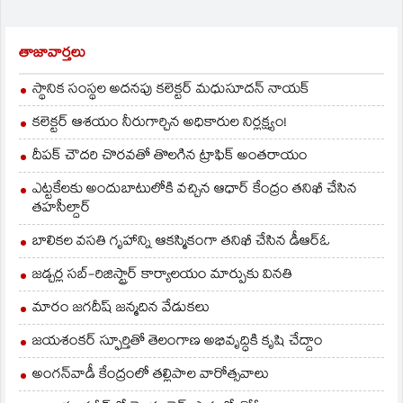
తాజావార్తలు
స్థానిక సంస్థల అదనపు కలెక్టర్ మధుసూదన్ నాయక్
కలెక్టర్ ఆశయం నీరుగార్చిన అధికారుల నిర్లక్ష్యం!
దీపక్ చౌదరి చొరవతో తొలగిన ట్రాఫిక్‌ అంతరాయం
ఎట్టకేలకు అందుబాటులోకి వచ్చిన ఆధార్ కేంద్రం తనిఖీ చేసిన
తహసీల్దార్
బాలికల వసతి గృహాన్ని ఆకస్మికంగా తనిఖీ చేసిన డీఆర్ఓ
జడ్చర్ల సబ్-రిజిస్ట్రార్ కార్యాలయం మార్పుకు వినతి
మారం జగదీష్ జన్మదిన వేడుకలు
జయశంకర్ స్ఫూర్తితో తెలంగాణ అభివృద్ధికి కృషి చేద్దాం
అంగన్‌వాడీ కేంద్రంలో తల్లిపాల వారోత్సవాలు