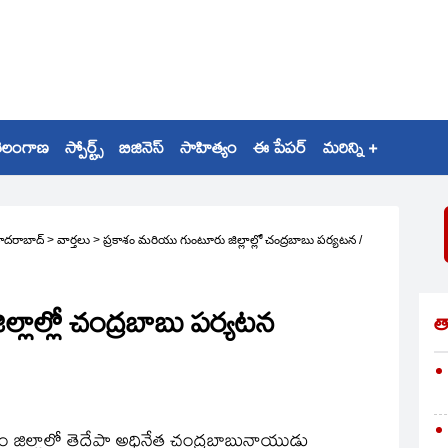
ెలంగాణ
స్పోర్ట్స్
బిజినెస్
సాహిత్యం
ఈ పేపర్
మరిన్ని +
ైదరాబాద్
>
వార్తలు
>
ప్రకాశం మరియు గుంటూరు జిల్లాల్లో చంద్రబాబు పర్యటన
/
లాల్లో చంద్రబాబు పర్యటన
త
శం జిల్లాలో తెదేపా అధినేత చంద్రబాబునాయుడు