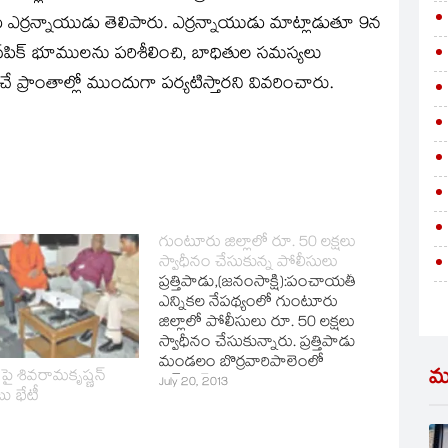
యుడు ఎర్రన్నాయుడు తెలిపారు. ఎర్రన్నాయుడు మాట్లాడుతూ 9న
ాస్‌పిక్‌ భూములను పరిశీలించి, బాధితుల సమస్యలు
ే ప్రాంతాల్లో ముందుగా పర్యటిస్తారని వివరించారు.
గుంటూరు జిల్లాలో రూ. 50 లక్షలు
స్వాధీనం చేసుకున్న పోలీసులు
ప్రత్తిపాడు,(జనంసాక్షి):పంచాయతీ
ఎన్నికల నేపథ్యంలో గుంటూరు
జిల్లాలో పోలీసులు రూ. 50 లక్షలు
స్వాధీనం చేసుకున్నారు. ప్రత్తిపాడు
మండలం బొర్రవారిపాలెంలో
మ
పై శివరామకృష్ణన్‌
చెక్‌పోస్ట్‌ వద్ద శనివారం మధ్యాహ్నం
July 20, 2013
ు భేటీ
పోలీసులు తనిఖీ చేస్తుండగా
వాహనంలో తరలిస్తున్న రూ.50
లక్షలు పట్టుకున్నారు. ఈ డబ్బును