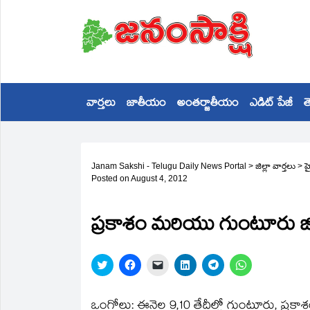
వార్తలు
జాతీయం
అంతర్జాతీయం
ఎడిట్ పేజీ
త
Janam Sakshi - Telugu Daily News Portal
>
జిల్లా వార్తలు
>
హ
Posted on
August 4, 2012
ప్రకాశం మరియు గుంటూరు జిల్
Click
Click
Click
Click
Click
Click
to
to
to
to
to
to
share
share
email
share
share
share
on
on
a
on
on
on
Twitter
Facebook
link
LinkedIn
Telegram
WhatsApp
ఒంగోలు: ఈనెల 9,10 తేదీల్లో గుంటూరు, ప్రకా
(Opens
(Opens
to
(Opens
(Opens
(Opens