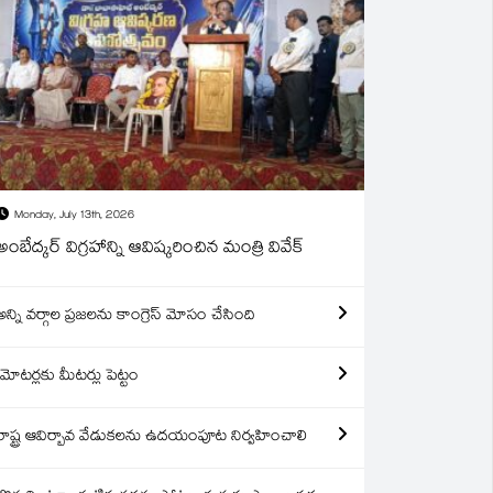
Monday, July 13th, 2026
అంబేద్కర్ విగ్రహాన్ని ఆవిష్కరించిన మంత్రి వివేక్
అన్ని వర్గాల ప్రజలను కాంగ్రెస్ మోసం చేసింది
మోటర్లకు మీటర్లు పెట్టం
రాష్ట్ర ఆవిర్బావ వేడుకలను ఉదయంపూట నిర్వహించాలి