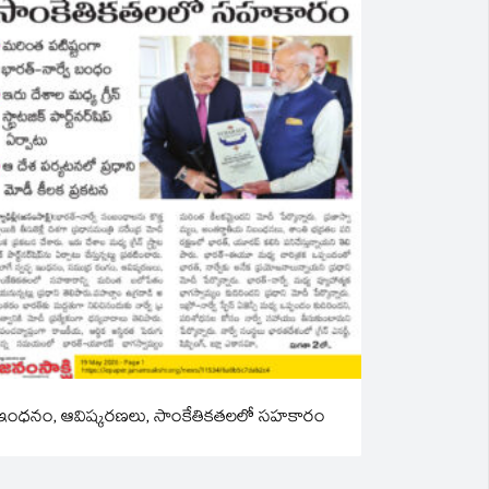
ఇంధనం, ఆవిష్కరణలు, సాంకేతికతలలో సహకారం