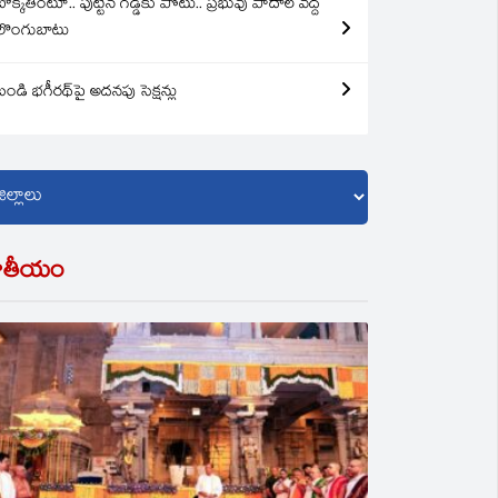
బొక్కతింటూ.. పుట్టిన గడ్డకు పోటు.. ప్రభువు పాదాల వద్ద
లొంగుబాటు
బండి భగీరథ్‌పై అదనపు సెక్షన్లు
ాతీయం