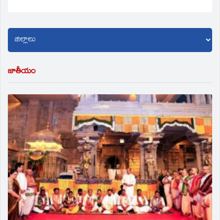
జాతీయం