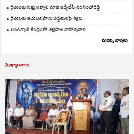
రైతులకు నీళ్లు ఇవ్వాలి మాజీ జడ్పీటీసీ నరసింహారెడ్డి
రైతులకు ఆధునిక సాగు పద్ధతులపై శిక్షణ
అంగన్వాడి కేంద్రంలో తల్లిపాల వారోత్సవాల
మరిన్ని వార్తలు
ముఖ్యాంశాలు