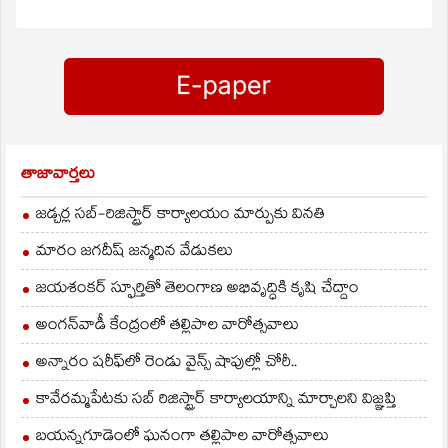
తాజావార్తలు
జడ్చర్ల సబ్-రిజిస్ట్రార్ కార్యాలయం మార్పుకు వినతి
మారం జగదీష్ జన్మదిన వేడుకలు
జయశంకర్ స్ఫూర్తితో తెలంగాణ అభివృద్ధికి కృషి చేద్దాం
అంగన్‌వాడీ కేంద్రంలో తల్లిపాల వారోత్సవాలు
అన్నారం షరీఫ్‌లో రెండు వైన్స్ షాపుల్లో చోరీ..
కావేరమ్మపేటకు సబ్ రిజిస్ట్రార్ కార్యాలయాన్ని మార్చాలని విజ్ఞప్తి
బయన్నగూడెంలో ఘనంగా తల్లిపాల వారోత్సవాలు