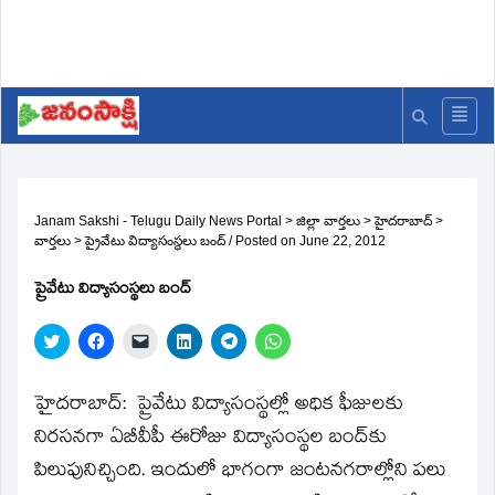
Janam Sakshi - Telugu Daily News Portal
>
జిల్లా వార్తలు
>
హైదరాబాద్
>
వార్తలు
>
ప్రైవేటు విద్యాసంస్థలు బంద్‌
/
Posted on
June 22, 2012
ప్రైవేటు విద్యాసంస్థలు బంద్‌
Click
Click
Click
Click
Click
Click
to
to
to
to
to
to
share
share
email
share
share
share
on
on
a
on
on
on
Twitter
Facebook
link
LinkedIn
Telegram
WhatsApp
హైదరాబాద్‌: ప్రైవేటు విద్యాసంస్థల్లో అధిక ఫీజులకు
(Opens
(Opens
to
(Opens
(Opens
(Opens
in
in
a
in
in
in
నిరసనగా ఏబీవీపీ ఈరోజు విద్యాసంస్థల బంద్‌కు
new
new
friend
new
new
new
window)
window)
(Opens
window)
window)
window)
పిలుపునిచ్చింది. ఇందులో భాగంగా జంటనగరాల్లోని పలు
in
new