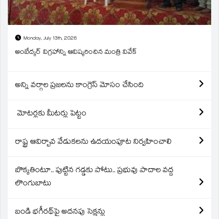
Monday, July 13th, 2026
అంబేద్కర్ విగ్రహాన్ని ఆవిష్కరించిన మంత్రి వివేక్
అన్ని వర్గాల ప్రజలను కాంగ్రెస్ మోసం చేసింది
మోటర్లకు మీటర్లు పెట్టం
రాష్ట్ర ఆవిర్బావ వేడుకలను ఉదయంపూట నిర్వహించాలి
బొక్కతింటూ.. పుట్టిన గడ్డకు పోటు.. ప్రభువు పాదాల వద్ద
లొంగుబాటు
బండి భగీరథ్‌పై అదనపు సెక్షన్లు