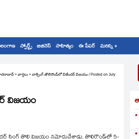
ెలంగాణ
స్పోర్ట్స్
బిజినెస్
సాహిత్యం
ఈ పేపర్
మరిన్ని +
ైదరాబాద్
>
వార్తలు
>
బాక్సింగ్‌ తొలిరౌండ్‌లో విజేందర్‌ విజయం
/
Posted on
July
ందర్‌ విజయం
త
ిజేందర్‌ సింగ్‌ తొలి విజయం నమోదుచేశాడు. తొలిరౌండ్‌లో 5-