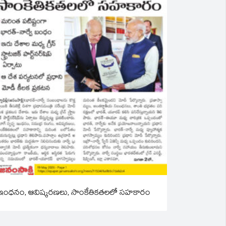
ఇంధనం, ఆవిష్కరణలు, సాంకేతికతలలో సహకారం