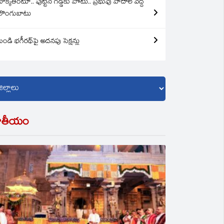
బొక్కతింటూ.. పుట్టిన గడ్డకు పోటు.. ప్రభువు పాదాల వద్ద
లొంగుబాటు
బండి భగీరథ్‌పై అదనపు సెక్షన్లు
ాతీయం