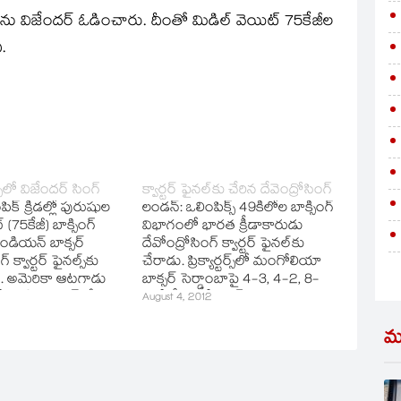
్‌ను విజేందర్‌ ఓడించారు. దీంతో మిడిల్‌ వెయిట్‌ 75కేజీల
.
్స్‌లో విజేందర్‌ సింగ్‌
క్వార్టర్‌ ఫైనల్‌కు చేరిన దేవెంద్రోసింగ్‌
క్‌ క్రీడల్లో పురుషుల
లండన్‌: ఒలింపిక్స్‌ 49కిలోల బాక్సింగ్‌
 (75కేజీ) బాక్సింగ్‌
విభాగంలో భారత క్రీడాకారుడు
డియన్‌ బాక్సర్‌
దేవోంద్రోసింగ్‌ క్వార్టర్‌ ఫైనల్‌కు
‌ క్వార్టర్‌ ఫైనల్స్‌కు
చేరాడు. ప్రిక్యార్టర్స్‌లో మంగోలియా
ు. అమెరికా ఆటగాడు
బాక్సర్‌ సెర్డాంబాపై 4-3, 4-2, 8-
ో జరిగిన మ్యాచ్‌లో 16-
6తో దేవెంద్రో సింగ్‌ విజయం
August 4, 2012
ిజయం సాధించాడు.
సాధించాడు.
మ