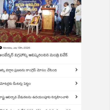
Monday, July 13th, 2026
అంబేద్కర్ విగ్రహాన్ని ఆవిష్కరించిన మంత్రి వివేక్
అన్ని వర్గాల ప్రజలను కాంగ్రెస్ మోసం చేసింది
మోటర్లకు మీటర్లు పెట్టం
రాష్ట్ర ఆవిర్బావ వేడుకలను ఉదయంపూట నిర్వహించాలి