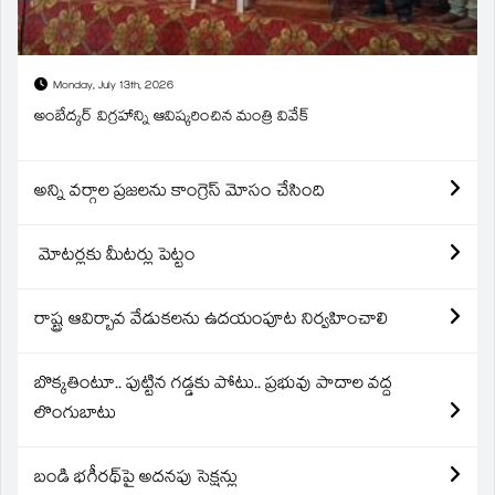
Monday, July 13th, 2026
అంబేద్కర్ విగ్రహాన్ని ఆవిష్కరించిన మంత్రి వివేక్
అన్ని వర్గాల ప్రజలను కాంగ్రెస్ మోసం చేసింది
మోటర్లకు మీటర్లు పెట్టం
రాష్ట్ర ఆవిర్బావ వేడుకలను ఉదయంపూట నిర్వహించాలి
బొక్కతింటూ.. పుట్టిన గడ్డకు పోటు.. ప్రభువు పాదాల వద్ద
లొంగుబాటు
బండి భగీరథ్‌పై అదనపు సెక్షన్లు