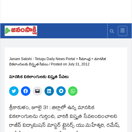
Janam Sakshi - Telugu Daily News Portal
>
సీమాంధ్ర
>
మానసిక
వికలాంగులకు విస్తృత సేవలు
/
Posted on
July 31, 2012
మానసిక వికలాంగులకు విస్తృత సేవలు
Click
Click
Click
Click
Click
Click
to
to
to
to
to
to
share
share
email
share
share
share
on
on
a
on
on
on
Twitter
Facebook
link
LinkedIn
Telegram
WhatsApp
శ్రీకాకుళం, జూలై 31 : జిల్లాలో ఉన్న మానసిక
(Opens
(Opens
to
(Opens
(Opens
(Opens
in
in
a
in
in
in
వికలాంగులను గుర్తించి, వారికి విస్తృత సేవలందించాలని
new
new
friend
new
new
new
window)
window)
(Opens
window)
window)
window)
రాజీవ్‌ విద్యామిషన్‌ మాస్టర్‌ ట్రైనర్స్‌ యు.మహేశ్వరి, రమేష్‌,
in
new