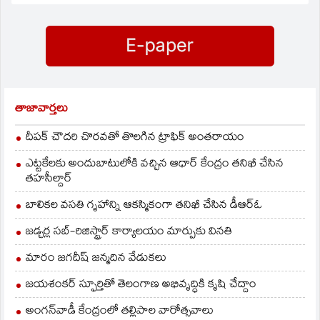
పరచటంలో కమ్యూనిటీ
గార్డులను
వినియోగించుకోనున్నామని
తెలిపారు. తొలివిడతగా…
తాజావార్తలు
దీపక్ చౌదరి చొరవతో తొలగిన ట్రాఫిక్‌ అంతరాయం
ఎట్టకేలకు అందుబాటులోకి వచ్చిన ఆధార్ కేంద్రం తనిఖీ చేసిన
తహసీల్దార్
బాలికల వసతి గృహాన్ని ఆకస్మికంగా తనిఖీ చేసిన డీఆర్ఓ
జడ్చర్ల సబ్-రిజిస్ట్రార్ కార్యాలయం మార్పుకు వినతి
మారం జగదీష్ జన్మదిన వేడుకలు
జయశంకర్ స్ఫూర్తితో తెలంగాణ అభివృద్ధికి కృషి చేద్దాం
అంగన్‌వాడీ కేంద్రంలో తల్లిపాల వారోత్సవాలు