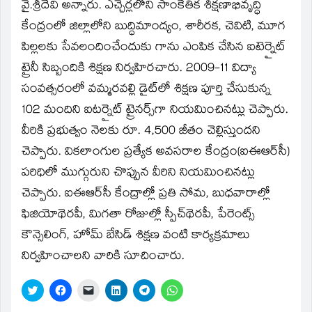
window)
వై.శ్రీదేవి అన్నారు. ఎచ్చెర్లలోని సాంకేతిక శిక్షణాభివృద్ధి
కేంద్రంలో జిల్లాలోని బుద్ధిమాంద్యం, శారీరక, చెవిటి, మూగ
పిల్లలకు సేవలందించేందుకు గాను ఎంపిక చేసిన ఐటెర్నైట్‌
ట్రైనీ సిబ్బందికి శిక్షణ నిర్వహిరచారు. 2009-11 విద్యా
సంవత్సరంలో వమ్మరవల్లి డైట్‌లో శిక్షణ పూర్తి చేసుకున్న
102 మందిని ఐటర్నైట్‌ ట్రైనర్స్‌గా నియమించినట్లు చెప్పారు.
వీరికి ప్రభుత్వం నెలకు రూ. 4,500 జీతం చెల్లిస్తుందని
చెప్పారు. వికలాంగుల ప్రత్యేక అవసరాల కేంద్రం(ఐఈఆర్‌సీ)
పరిధిలో ముగ్గురుని చొప్పున వీరిని నియమించినట్లు
చెప్పారు. ఐఈఆర్‌సీ కేంద్రాల్లో ప్రతి సోమ, బుధవారాల్లో
ఫిజియోథెరపీ, మిగతా రోజుల్లో స్పీచ్‌థెరపీ, పేరెంట్స్‌
కౌన్సెలింగ్‌, హోమ్‌ బేసిడ్‌ శిక్షణ వంటి కార్యక్రమాలు
నిర్వహించాలని వారికి సూచించారు.
Click
Click
Click
Click
Click
Click
to
to
to
to
to
to
share
share
email
share
share
share