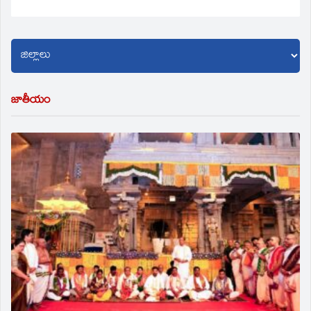
జాతీయం