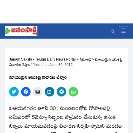
Janam Sakshi - Telugu Daily News Portal
>
సీమాంధ్ర
>
మాయమైన ఇసుకపై
విచారణ చేస్తాం
/
Posted on
June 30, 2012
మాయమైన ఇసుకపై విచారణ చేస్తాం
Click
Click
Click
Click
Click
Click
to
to
to
to
to
to
share
share
email
share
share
share
on
on
a
on
on
on
Twitter
Facebook
link
LinkedIn
Telegram
WhatsApp
విజయనగరం జూన్‌ 30 : మండలంలోని గోపాలపల్లి
(Opens
(Opens
to
(Opens
(Opens
(Opens
in
in
a
in
in
in
సమీపంలో రెవెన్యూ సిబ్బంది స్వాధీనం చేసుకున్న ఇసుక
new
new
friend
new
new
new
window)
window)
(Opens
window)
window)
window)
నిల్వలు మాయమవడంపై విచారణ నిర్వహిస్తామని మండల
in
new