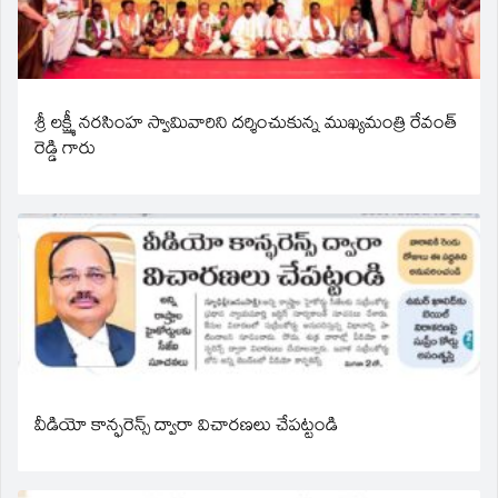
శ్రీ లక్ష్మీ నరసింహ స్వామివారిని దర్శించుకున్న ముఖ్యమంత్రి రేవంత్
రెడ్డి గారు
వీడియో కాన్ఫరెన్స్ ద్వారా విచారణలు చేపట్టండి