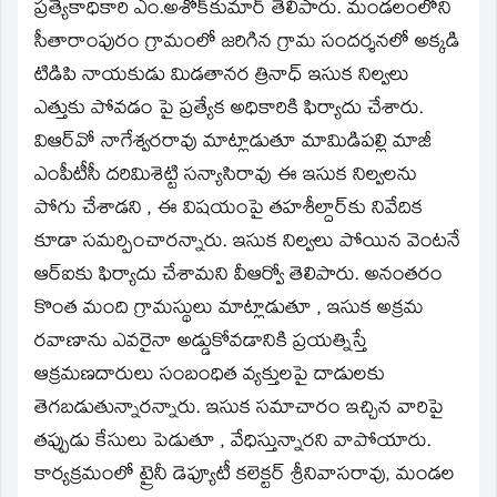
window)
ప్రత్యేకాధికారి ఎం.అశోక్‌కుమార్‌ తెలిపారు. మండలంలోని
సీతారాంపురం గ్రామంలో జరిగిన గ్రామ సందర్శనలో అక్కడి
టిడిపి నాయకుడు మిడతానర త్రినాధ్‌ ఇసుక నిల్వలు
ఎత్తుకు పోవడం పై ప్రత్యేక అధికారికి ఫిర్యాదు చేశారు.
విఆర్‌వో నాగేశ్వరరావు మాట్లాడుతూ మామిడిపల్లి మాజీ
ఎంపీటీసీ దరిమిశెట్టి సన్యాసిరావు ఈ ఇసుక నిల్వలను
పోగు చేశాడని , ఈ విషయంపై తహశీల్దార్‌కు నివేదిక
కూడా సమర్పించారన్నారు. ఇసుక నిల్వలు పోయిన వెంటనే
ఆర్‌ఐకు ఫిర్యాదు చేశామని వీఆర్వో తెలిపారు. అనంతరం
కొంత మంది గ్రామస్థులు మాట్లాడుతూ , ఇసుక అక్రమ
రవాణాను ఎవరైనా అడ్డుకోవడానికి ప్రయత్నిస్తే
ఆక్రమణదారులు సంబంధిత వ్యక్తులపై దాడులకు
తెగబడుతున్నారన్నారు. ఇసుక సమాచారం ఇచ్చిన వారిపై
తప్పుడు కేసులు పెడుతూ , వేధిస్తున్నారని వాపోయారు.
కార్యక్రమంలో ట్రైనీ డెప్యూటీ కలెక్టర్‌ శ్రీనివాసరావు, మండల