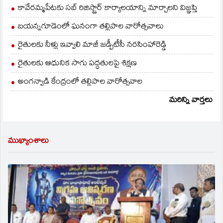
కావేరమ్మపేటకు సబ్ రిజిస్ట్రార్ కార్యాలయాన్ని మార్చాలని విజ్ఞప్తి
బయన్నగూడెంలో ఘనంగా తల్లిపాల వారోత్సవాలు
రైతులకు నీళ్లు ఇవ్వాలి మాజీ జడ్పీటీసీ నరసింహారెడ్డి
రైతులకు ఆధునిక సాగు పద్ధతులపై శిక్షణ
అంగన్వాడి కేంద్రంలో తల్లిపాల వారోత్సవాల
మరిన్ని వార్తలు
ముఖ్యాంశాలు