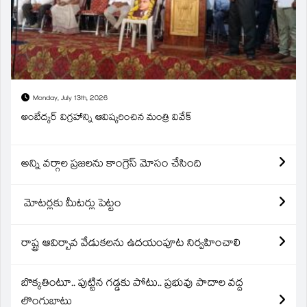
Monday, July 13th, 2026
అంబేద్కర్ విగ్రహాన్ని ఆవిష్కరించిన మంత్రి వివేక్
అన్ని వర్గాల ప్రజలను కాంగ్రెస్ మోసం చేసింది
మోటర్లకు మీటర్లు పెట్టం
రాష్ట్ర ఆవిర్బావ వేడుకలను ఉదయంపూట నిర్వహించాలి
బొక్కతింటూ.. పుట్టిన గడ్డకు పోటు.. ప్రభువు పాదాల వద్ద
లొంగుబాటు