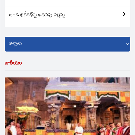
బండి భగీరథ్‌పై అదనపు సెక్షన్లు
జాతీయం