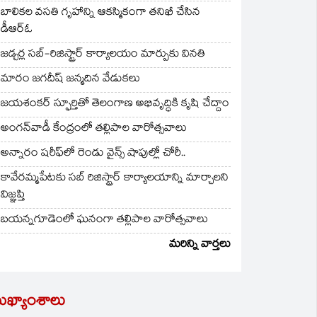
బాలికల వసతి గృహాన్ని ఆకస్మికంగా తనిఖీ చేసిన
డీఆర్ఓ
జడ్చర్ల సబ్-రిజిస్ట్రార్ కార్యాలయం మార్పుకు వినతి
మారం జగదీష్ జన్మదిన వేడుకలు
జయశంకర్ స్ఫూర్తితో తెలంగాణ అభివృద్ధికి కృషి చేద్దాం
అంగన్‌వాడీ కేంద్రంలో తల్లిపాల వారోత్సవాలు
అన్నారం షరీఫ్‌లో రెండు వైన్స్ షాపుల్లో చోరీ..
కావేరమ్మపేటకు సబ్ రిజిస్ట్రార్ కార్యాలయాన్ని మార్చాలని
విజ్ఞప్తి
బయన్నగూడెంలో ఘనంగా తల్లిపాల వారోత్సవాలు
మరిన్ని వార్తలు
ుఖ్యాంశాలు