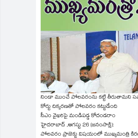
new
new
friend
new
new
new
window)
window)
(Opens
window)
window)
window)
in
new
window)
నిండా ముంచే పోలవరంను కట్టి తీరుతామని సవాల
కోర్టు దిక్కరణతో పోలవరం కట్టుడేంది
సీఎం వైఖరిపై మండిపడ్డ కోదండరాం
హైదరాబాద్‌ ,ఆగస్టు 26 (జనంసాక్షి):
పోలవరం ప్రాజెక్టు విషయంలో ముఖ్యమంత్రి కిరణ్‌కుమ