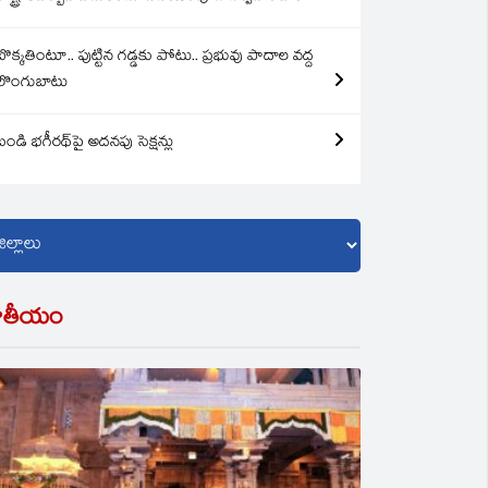
బొక్కతింటూ.. పుట్టిన గడ్డకు పోటు.. ప్రభువు పాదాల వద్ద
లొంగుబాటు
బండి భగీరథ్‌పై అదనపు సెక్షన్లు
ాతీయం