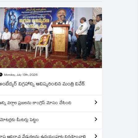
Monday, July 13th, 2026
అంబేద్కర్ విగ్రహాన్ని ఆవిష్కరించిన మంత్రి వివేక్
అన్ని వర్గాల ప్రజలను కాంగ్రెస్ మోసం చేసింది
మోటర్లకు మీటర్లు పెట్టం
రాష్ట్ర ఆవిర్బావ వేడుకలను ఉదయంపూట నిర్వహించాలి