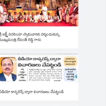
శ్రీ లక్ష్మీ నరసింహ స్వామివారిని దర్శించుకున్న
ముఖ్యమంత్రి రేవంత్ రెడ్డి గారు
వీడియో కాన్ఫరెన్స్ ద్వారా విచారణలు చేపట్టండి