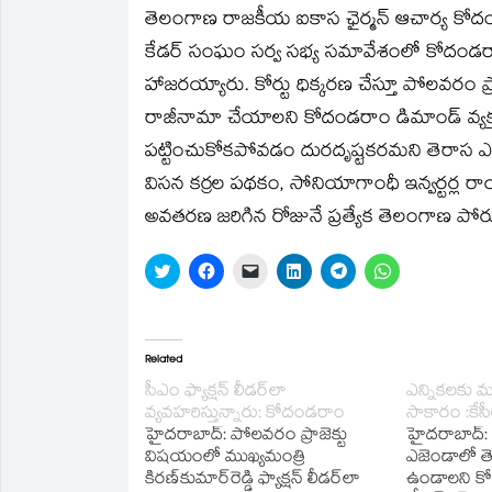
తెలంగాణ రాజకీయ ఐకాస ఛైర్మన్‌ ఆచార్య కోదండరాం
కేడర్‌ సంఘం సర్వ సభ్య సమావేశంలో కోదండరాం, టీ
హాజరయ్యారు. కోర్టు ధిక్కరణ చేస్తూ పోలవరం ప్రా
రాజీనామా చేయాలని కోదండరాం డిమాండ్‌ వ్యక్తం చ
పట్టించుకోకపోవడం దురదృష్టకరమని తెరాస ఎమ్మె
విసన కర్రల పథకం, సోనియాగాంధీ ఇన్వర్టర్ల రాయిత
అవతరణ జరిగిన రోజునే ప్రత్యేక తెలంగాణ పోరు 
Click
Click
Click
Click
Click
Click
to
to
to
to
to
to
share
share
email
share
share
share
on
on
a
on
on
on
Twitter
Facebook
link
LinkedIn
Telegram
WhatsApp
(Opens
(Opens
to
(Opens
(Opens
(Opens
in
in
a
in
in
in
Related
new
new
friend
new
new
new
window)
window)
(Opens
window)
window)
window)
సీఎం ఫ్యాక్షన్‌ లీడర్‌లా
ఎన్నికలకు 
in
వ్యవహరిస్తున్నారు: కోదండరాం
సాకారం :కేసీ
new
window)
హైదరాబాద్‌: పోలవరం ప్రాజెక్టు
హైదరాబాద్‌: 
విషయంలో ముఖ్యమంత్రి
ఎజెండాలో 
కిరణ్‌కుమార్‌రెడ్డి ఫ్యాక్షన్‌ లీడర్‌లా
ఉండాలని కో