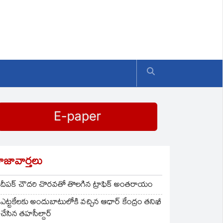
ాజావార్తలు
దీపక్ చౌదరి చొరవతో తొలగిన ట్రాఫిక్‌ అంతరాయం
ఎట్టకేలకు అందుబాటులోకి వచ్చిన ఆధార్ కేంద్రం తనిఖీ
చేసిన తహసీల్దార్