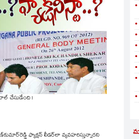
్‌ చేసుడేంది !
మ
ార్‌రెడ్డి ఫ్యాక్షన్‌ లీడర్‌లా వ్యవహరిస్తున్నారని