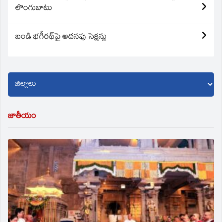
లొంగుబాటు
బండి భగీరథ్‌పై అదనపు సెక్షన్లు
జాతీయం