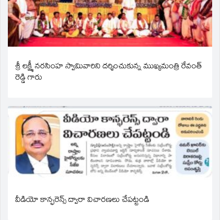
శ్రీ లక్ష్మీ నరసింహ స్వామివారిని దర్శించుకున్న ముఖ్యమంత్రి రేవంత్
రెడ్డి గారు
వీడియో కాన్ఫరెన్స్ ద్వారా విచారణలు చేపట్టండి