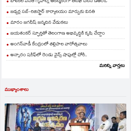
బాలికల వసతి గృహాన్ని ఆకస్మికంగా తనిఖీ చేసిన డీఆర్ఓ
జడ్చర్ల సబ్-రిజిస్ట్రార్ కార్యాలయం మార్పుకు వినతి
మారం జగదీష్ జన్మదిన వేడుకలు
జయశంకర్ స్ఫూర్తితో తెలంగాణ అభివృద్ధికి కృషి చేద్దాం
అంగన్‌వాడీ కేంద్రంలో తల్లిపాల వారోత్సవాలు
అన్నారం షరీఫ్‌లో రెండు వైన్స్ షాపుల్లో చోరీ..
మరిన్ని వార్తలు
ముఖ్యాంశాలు