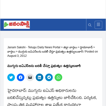
Janam Sakshi - Telugu Daily News Portal
>
జిల్లా వార్తలు
>
హైదరాబాద్
>
వార్తలు
>
ముగ్గురు ఐఏఎస్‌లను బదిలీ చేస్తూ ప్రభుత్వం ఉత్తర్వులుజారీ
/
Posted on
August 3, 2012
ముగ్గురు ఐఏఎస్‌లను బదిలీ చేస్తూ ప్రభుత్వం ఉత్తర్వులుజారీ
Click
Click
Click
Click
Click
Click
to
to
to
to
to
to
share
share
email
share
share
share
on
on
a
on
on
on
Twitter
Facebook
link
LinkedIn
Telegram
WhatsApp
హైదరాబాద్‌: ముగ్గురు ఐఏఎస్‌ అధికారులను
(Opens
(Opens
to
(Opens
(Opens
(Opens
in
in
a
in
in
in
బదిలిచేస్తున్నట్లు ప్రభుత్వం ఉత్తర్వులు జారీచేసింది. పర్యటక,
new
new
friend
new
new
new
window)
window)
(Opens
window)
window)
window)
సాంస్కృతిక వ్యవహారాల శాఖ ప్రత్యేక కార్యదర్శిగా
in