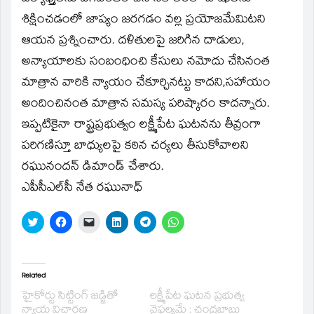
శిక్షించడంలో జాప్యం జరగడం వల్ల ప్రయోజమేమిటని
ఆయన ప్రశ్నించారు. దళితులపై జరిగిన దాడులు,
అన్యాయాలకు సంబంధించి కేసులు నమోదు చేసినంత
మాత్రాన వారికి న్యాయం చేకూర్చినట్టు కాదని,సహాయం
అందించినంత మాత్రాన సమస్య పరిష్కారం కాదన్నారు.
ఇప్పటికైనా రాష్ట్రప్రభుత్వం లక్ష్మీపేట ఘటనను తీవ్రంగా
పరిగణిస్తూ బాధ్యులపై కఠిన చర్యలు తీసుకోవాలని
రఘునందన్‌ డిమాండ్‌ చేశారు.
ఎపీసీఎల్‌సీ నేత రఘునాధ్‌
Click
Click
Click
Click
Click
Click
to
to
to
to
to
to
share
share
email
share
share
share
on
on
a
on
on
on
Twitter
Facebook
link
LinkedIn
Telegram
WhatsApp
(Opens
(Opens
to
(Opens
(Opens
(Opens
in
in
a
in
in
in
Related
new
new
friend
new
new
new
window)
window)
(Opens
window)
window)
window)
హైకోర్టు సిట్టింగ్‌ జడ్జితో
లక్ష్మీపేట ఘటన ప్రభుత్వ
in
న్యాయ విచారణ
వైఫల్యమే : చంద్రబాబు
new