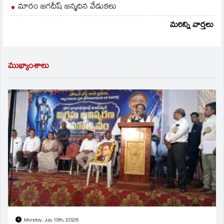
మారం జగదీష్ జన్మదిన వేడుకలు
మరిన్ని వార్తలు
ముఖ్యాంశాలు
Monday, July 13th, 2026