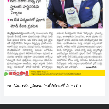
ఇంధనం, ఆవిష్కరణలు, సాంకేతికతలలో సహకారం