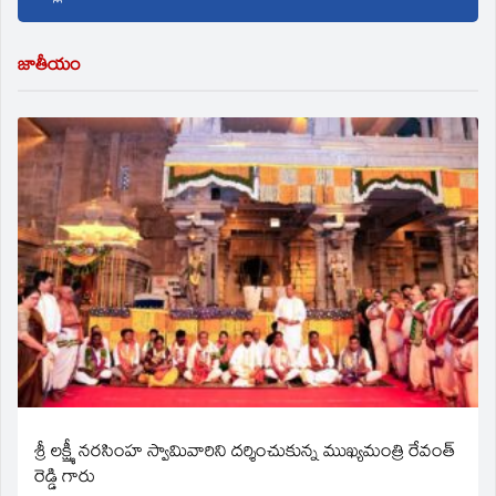
జాతీయం
శ్రీ లక్ష్మీ నరసింహ స్వామివారిని దర్శించుకున్న ముఖ్యమంత్రి రేవంత్
రెడ్డి గారు