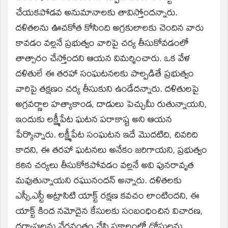
చేయకపోడవ అనుమానాలకు తావిస్తోందన్నారు.
దళితలను ఊచకోత కోసింది అగ్రకులాలకు చెందిన వారు
కావడం వల్లనే ప్రభుత్వం వారిపై చర్య తీసుకోవడంలో
తాత్సారం చేస్తోందని ఆయన విమర్శించారు. ఒక వేళ
దళితులే ఈ తరహా సంఘటనలకు పాల్పడితే ప్రభుత్వం
వారిపై తక్షణం చర్య తీసుకుని ఉండేదన్నారు. దళితులపై
అగ్రవర్ణాల హత్యాకాండ, దాడులు పెచ్చుమీ రుతున్నాయని,
ఇందుకు లక్ష్మీపేట ఘటన పరాకాష్ట అని ఆయన
పేర్కొన్నారు. లక్ష్మీపేట సంఘటన ఇదే మొదటిది, చివరిది
కాదని, ఈ తరహా ఘటనలు అనేకం జరిగాయని, ప్రభుత్వం
కఠిన చర్యలు తీసుకోకపోవడం వల్లనే అవి పునరావృత
మవుతున్నాయని రఘునందన్‌ అన్నారు. దళితలకు
ఎస్సీ,ఎస్టీ అట్రాసిటి యాక్ట్‌ రక్షణ కవచం లాంటిందని, ఈ
యాక్ట్‌ కింద నమోదైన కేసులకు సంబంధించిన విచారణ,
దర్యాప్తులను వేగవంతం చేసి సకాలంలో దోషులను