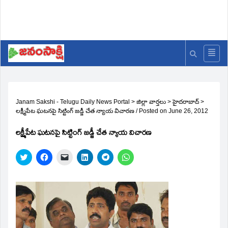
Janam Sakshi - Telugu Daily News Portal
>
జిల్లా వార్తలు
>
హైదరాబాద్
>
లక్ష్మీపేట ఘటనపై సిట్టింగ్‌ జడ్జీ చేత న్యాయ విచారణ
/
Posted on
June 26, 2012
లక్ష్మీపేట ఘటనపై సిట్టింగ్‌ జడ్జీ చేత న్యాయ విచారణ
Click
Click
Click
Click
Click
Click
to
to
to
to
to
to
share
share
email
share
share
share
on
on
a
on
on
on
Twitter
Facebook
link
LinkedIn
Telegram
WhatsApp
(Opens
(Opens
to
(Opens
(Opens
(Opens
in
in
a
in
in
in
new
new
friend
new
new
new
window)
window)
(Opens
window)
window)
window)
in
new