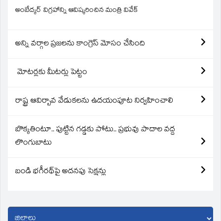
అంబేద్కర్ విగ్రహాన్ని ఆవిష్కరించిన మంత్రి వివేక్
అన్ని వర్గాల ప్రజలను కాంగ్రెస్ మోసం చేసింది
మోటర్లకు మీటర్లు పెట్టం
రాష్ట్ర ఆవిర్బావ వేడుకలను ఉదయంపూట నిర్వహించాలి
బొక్కతింటూ.. పుట్టిన గడ్డకు పోటు.. ప్రభువు పాదాల వద్ద
లొంగుబాటు
బండి భగీరథ్‌పై అదనపు సెక్షన్లు