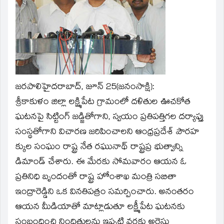
window)
జరపాలిహైదరాబాద్‌, జూన్‌ 25(జనంసాక్షి):
శ్రీకాకుళం జిల్లా లక్ష్మిపేట గ్రామంలో దళితుల ఊచకోత
ఘటనపై సిట్టింగ్‌ జడ్జితోగాని, స్వయం ప్రతిపత్తిగల దర్యాప్తు
సంస్థతోగాని విచారణ జరిపించాలని ఆంధ్రప్రదేశ్‌ పౌరహ
క్కుల సంఘం రాష్ట్ర నేత రఘునాథ్‌ రాష్ట్రప్ర భుత్వాన్ని
డిమాండ్‌ చేశారు. ఈ మేరకు సోమవారం ఆయన ఓ
ప్రతినిధి బృందంతో రాష్ట్ర హోంశాఖ మంత్రి సబితా
ఇంద్రారెడ్డిని ఒక వినతిపత్రం సమర్పించారు. అనంతరం
ఆయన మీడియాతో మాట్లాడుతూ లక్ష్మీపేట ఘటనకు
సంబంధించి నిందితులను ఇప్పటి వరకు అరెస్టు