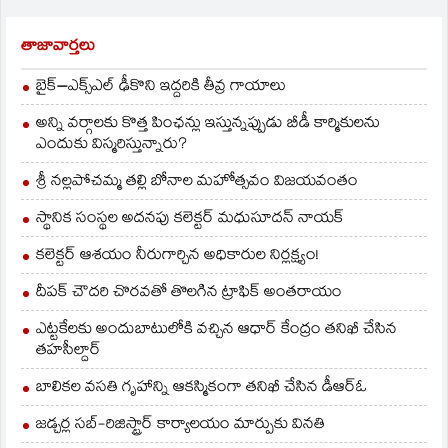
అడ్డుకుని అరెస్ట్‌ చేశారు.
మండలం…
తాజావార్తలు
బైక్‌–ఎక్స్‌ఎల్‌ ఢీకొని ఇద్దరికి తీవ్ర గాయాలు
అన్ని వర్గాలకు కొత్త పింఛన్లు ఇస్తున్నప్పుడు బీడీ కార్మికులను
ఎందుకు విస్మరిస్తున్నారు?
శ్రీ నల్లపోచమ్మ తల్లి బోనాల మహోత్సవం విజయవంతం
స్థానిక సంస్థల అదనపు కలెక్టర్ మధుసూదన్ నాయక్
కలెక్టర్ ఆశయం నీరుగార్చిన అధికారుల నిర్లక్ష్యం!
దీపక్ చౌదరి చొరవతో తొలగిన ట్రాఫిక్‌ అంతరాయం
ఎట్టకేలకు అందుబాటులోకి వచ్చిన ఆధార్ కేంద్రం తనిఖీ చేసిన
తహసీల్దార్
బాలికల వసతి గృహాన్ని ఆకస్మికంగా తనిఖీ చేసిన డీఆర్ఓ
జడ్చర్ల సబ్-రిజిస్ట్రార్ కార్యాలయం మార్పుకు వినతి