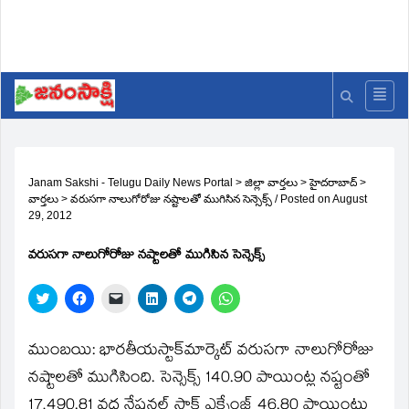
Janam Sakshi - Telugu Daily News Portal
>
జిల్లా వార్తలు
>
హైదరాబాద్
>
వార్తలు
>
వరుసగా నాలుగోరోజు నష్టాలతో ముగిసిన సెన్సెక్స్‌
/
Posted on
August
29, 2012
వరుసగా నాలుగోరోజు నష్టాలతో ముగిసిన సెన్సెక్స్‌
Click
Click
Click
Click
Click
Click
to
to
to
to
to
to
share
share
email
share
share
share
on
on
a
on
on
on
Twitter
Facebook
link
LinkedIn
Telegram
WhatsApp
ముంబయి: భారతీయస్టాక్‌మార్కెట్‌ వరుసగా నాలుగోరోజు
(Opens
(Opens
to
(Opens
(Opens
(Opens
in
in
a
in
in
in
నష్టాలతో ముగిసింది. సెన్సెక్స్‌ 140.90 పాయింట్ల నష్టంతో
new
new
friend
new
new
new
window)
window)
(Opens
window)
window)
window)
17,490.81 వద్ద నేషనల్‌ స్టాక్‌ ఎక్సేంజ్‌ 46.80 పాయింట్లు
in