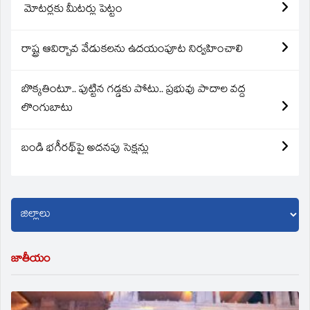
మోటర్లకు మీటర్లు పెట్టం
రాష్ట్ర ఆవిర్బావ వేడుకలను ఉదయంపూట నిర్వహించాలి
బొక్కతింటూ.. పుట్టిన గడ్డకు పోటు.. ప్రభువు పాదాల వద్ద
లొంగుబాటు
బండి భగీరథ్‌పై అదనపు సెక్షన్లు
జాతీయం