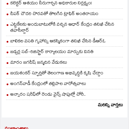
కలెక్టర్ ఆశయం నీరుగార్చిన అధికారుల నిర్లక్ష్యం!
దీపక్ చౌదరి చొరవతో తొలగిన ట్రాఫిక్‌ అంతరాయం
ఎట్టకేలకు అందుబాటులోకి వచ్చిన ఆధార్ కేంద్రం తనిఖీ చేసిన
తహసీల్దార్
బాలికల వసతి గృహాన్ని ఆకస్మికంగా తనిఖీ చేసిన డీఆర్ఓ
జడ్చర్ల సబ్-రిజిస్ట్రార్ కార్యాలయం మార్పుకు వినతి
మారం జగదీష్ జన్మదిన వేడుకలు
జయశంకర్ స్ఫూర్తితో తెలంగాణ అభివృద్ధికి కృషి చేద్దాం
అంగన్‌వాడీ కేంద్రంలో తల్లిపాల వారోత్సవాలు
అన్నారం షరీఫ్‌లో రెండు వైన్స్ షాపుల్లో చోరీ..
మరిన్ని వార్తలు