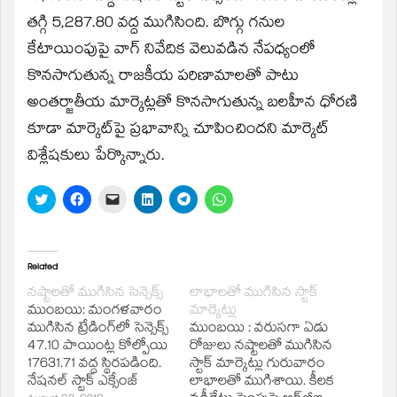
new
window)
తగ్గి 5,287.80 వద్ద ముగిసింది. బొగ్గు గనుల
కేటాయింపుపై వాగ్‌ నివేదిక వెలువడిన నేపధ్యంలో
కొనసాగుతున్న రాజకీయ పరిణామాలతో పాటు
అంతర్జాతీయ మార్కెట్లతో కొనసాగుతున్న బలహీన ధోరణి
కూడా మార్కెట్‌పై ప్రభావాన్ని చూపించిందని మార్కెట్‌
విశ్లేషకులు పేర్కొన్నారు.
Click
Click
Click
Click
Click
Click
to
to
to
to
to
to
share
share
email
share
share
share
on
on
a
on
on
on
Twitter
Facebook
link
LinkedIn
Telegram
WhatsApp
(Opens
(Opens
to
(Opens
(Opens
(Opens
in
in
a
in
in
in
Related
new
new
friend
new
new
new
window)
window)
(Opens
window)
window)
window)
నష్టాలతో ముగిసిన సెన్సెక్స్‌
లాభాలతో ముగిసిన స్టాక్‌
in
ముంబయి: మంగళవారం
మార్కెట్లు
new
window)
ముగిసిన ట్రేడింగ్‌లో సెన్సెక్స్‌
ముంబయి : వరుసగా ఏడు
47.10 పాయింట్ల కోల్పోయి
రోజులు నష్టాలతో ముగిసిన
17631.71 వద్ద స్థిరపడింది.
స్టాక్‌ మార్కెట్లు గురువారం
నేషనల్‌ స్టాక్‌ ఎక్సేంజ్‌
లాభాలతో ముగిశాయి. కీలక