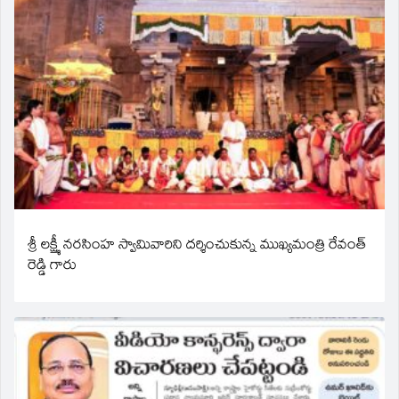
శ్రీ లక్ష్మీ నరసింహ స్వామివారిని దర్శించుకున్న ముఖ్యమంత్రి రేవంత్
రెడ్డి గారు