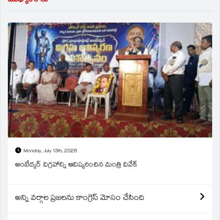
ముఖ్యాంశాలు
Monday, July 13th, 2026
అంబేద్కర్ విగ్రహాన్ని ఆవిష్కరించిన మంత్రి వివేక్
అన్ని వర్గాల ప్రజలను కాంగ్రెస్ మోసం చేసింది