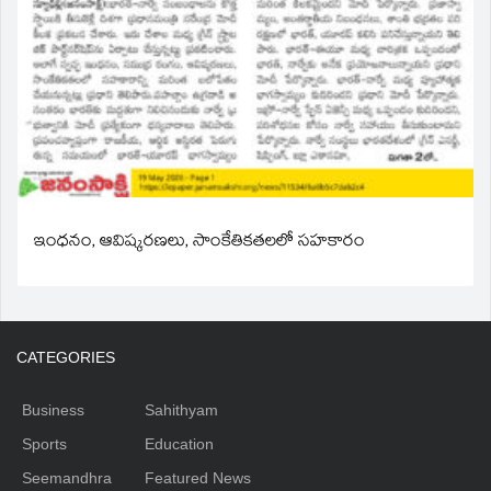
ఇంధనం, ఆవిష్కరణలు, సాంకేతికతలలో సహకారం
CATEGORIES
Business
Sahithyam
Sports
Education
Seemandhra
Featured News