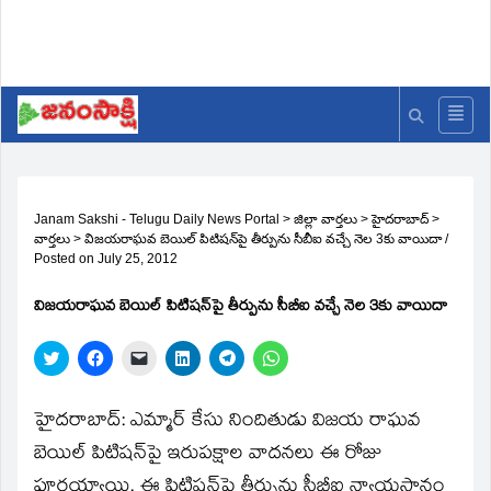
Janam Sakshi - Telugu Daily News Portal
>
జిల్లా వార్తలు
>
హైదరాబాద్
>
వార్తలు
>
విజయరాఘవ బెయిల్‌ పిటిషన్‌పై తీర్పును సీబీఐ వచ్చే నెల 3కు వాయిదా
/
Posted on
July 25, 2012
విజయరాఘవ బెయిల్‌ పిటిషన్‌పై తీర్పును సీబీఐ వచ్చే నెల 3కు వాయిదా
Click
Click
Click
Click
Click
Click
to
to
to
to
to
to
share
share
email
share
share
share
on
on
a
on
on
on
Twitter
Facebook
link
LinkedIn
Telegram
WhatsApp
హైదరాబాద్‌: ఎమ్మార్‌ కేసు నిందితుడు విజయ రాఘవ
(Opens
(Opens
to
(Opens
(Opens
(Opens
in
in
a
in
in
in
బెయిల్‌ పిటిషన్‌పై ఇరుపక్షాల వాదనలు ఈ రోజు
new
new
friend
new
new
new
window)
window)
(Opens
window)
window)
window)
పూర్తయ్యాయి. ఈ పిటిషన్‌పై తీర్పును సీబీఐ న్యాయస్థానం
in