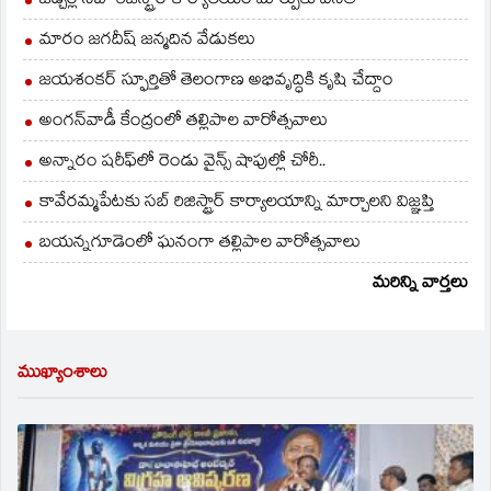
జడ్చర్ల సబ్-రిజిస్ట్రార్ కార్యాలయం మార్పుకు వినతి
మారం జగదీష్ జన్మదిన వేడుకలు
జయశంకర్ స్ఫూర్తితో తెలంగాణ అభివృద్ధికి కృషి చేద్దాం
అంగన్‌వాడీ కేంద్రంలో తల్లిపాల వారోత్సవాలు
అన్నారం షరీఫ్‌లో రెండు వైన్స్ షాపుల్లో చోరీ..
కావేరమ్మపేటకు సబ్ రిజిస్ట్రార్ కార్యాలయాన్ని మార్చాలని విజ్ఞప్తి
బయన్నగూడెంలో ఘనంగా తల్లిపాల వారోత్సవాలు
మరిన్ని వార్తలు
ముఖ్యాంశాలు