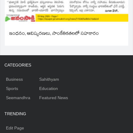
ఇంధనం, ఆవిష్కరణలు, సాంకేతికతలలో సహకారం
CATEGORIES
Business
Sahithyam
Sports
Education
Seemandhra
Featured News
TRENDING
Edit Page