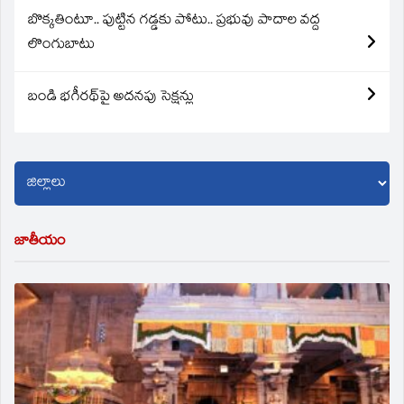
బొక్కతింటూ.. పుట్టిన గడ్డకు పోటు.. ప్రభువు పాదాల వద్ద
లొంగుబాటు
బండి భగీరథ్‌పై అదనపు సెక్షన్లు
జాతీయం