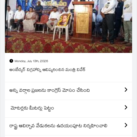
Monday, July 13th, 2026
అంబేద్కర్ విగ్రహాన్ని ఆవిష్కరించిన మంత్రి వివేక్
అన్ని వర్గాల ప్రజలను కాంగ్రెస్ మోసం చేసింది
మోటర్లకు మీటర్లు పెట్టం
రాష్ట్ర ఆవిర్బావ వేడుకలను ఉదయంపూట నిర్వహించాలి