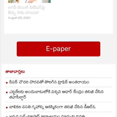
జగన్‌ బెయిల్‌ పిటిషన్‌పై
తీర్పు 15కు వాయిదా
August 25, 2021
తాజావార్తలు
దీపక్ చౌదరి చొరవతో తొలగిన ట్రాఫిక్‌ అంతరాయం
ఎట్టకేలకు అందుబాటులోకి వచ్చిన ఆధార్ కేంద్రం తనిఖీ చేసిన
తహసీల్దార్
బాలికల వసతి గృహాన్ని ఆకస్మికంగా తనిఖీ చేసిన డీఆర్ఓ