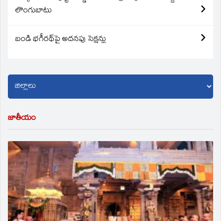
లొంగుబాటు
బండి భగీరథ్‌పై అదనపు సెక్షన్లు
జాతీయం