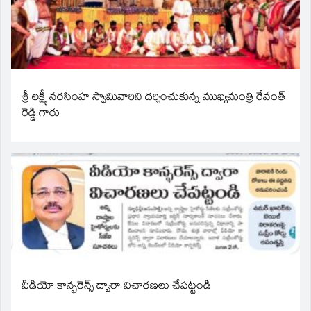
శ్రీ లక్ష్మీ నరసింహ స్వామివారిని దర్శించుకున్న ముఖ్యమంత్రి రేవంత్
రెడ్డి గారు
వీడియో కాన్ఫరెన్స్ ద్వారా విచారణలు చేపట్టండి