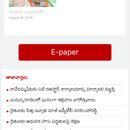
రాహుల్‌ పర్యటనతో..
August 16, 2018
తాజావార్తలు
కావేరమ్మపేటకు సబ్ రిజిస్ట్రార్ కార్యాలయాన్ని మార్చాలని విజ్ఞప్తి
బయన్నగూడెంలో ఘనంగా తల్లిపాల వారోత్సవాలు
రైతులకు నీళ్లు ఇవ్వాలి మాజీ జడ్పీటీసీ నరసింహారెడ్డి
రైతులకు ఆధునిక సాగు పద్ధతులపై శిక్షణ