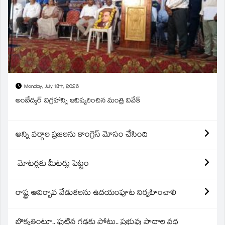
Monday, July 13th, 2026
అంబేద్కర్ విగ్రహాన్ని ఆవిష్కరించిన మంత్రి వివేక్
అన్ని వర్గాల ప్రజలను కాంగ్రెస్ మోసం చేసింది
మోటర్లకు మీటర్లు పెట్టం
రాష్ట్ర ఆవిర్బావ వేడుకలను ఉదయంపూట నిర్వహించాలి
బొక్కతింటూ.. పుట్టిన గడ్డకు పోటు.. ప్రభువు పాదాల వద్ద