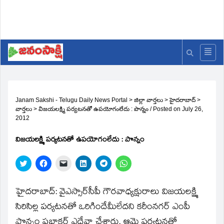
Janam Sakshi - Telugu Daily News Portal
>
జిల్లా వార్తలు
>
హైదరాబాద్
>
వార్తలు
>
విజయలక్ష్మి పర్యటనతో ఉపయోగంలేదు : పొన్నం
/
Posted on
July 26,
2012
విజయలక్ష్మి పర్యటనతో ఉపయోగంలేదు : పొన్నం
Click
Click
Click
Click
Click
Click
to
to
to
to
to
to
share
share
email
share
share
share
on
on
a
on
on
on
Twitter
Facebook
link
LinkedIn
Telegram
WhatsApp
హైదరాబాద్‌: వైఎస్సార్‌సీపీ గౌరవాధ్యక్షురాలు విజయలక్ష్మి
(Opens
(Opens
to
(Opens
(Opens
(Opens
in
in
a
in
in
in
సిరిసిల్ల పర్యటనతో ఒరిగిందేమీలేదని కరీంనగర్‌ ఎంపీ
new
new
friend
new
new
new
window)
window)
(Opens
window)
window)
window)
పొన్నం ప్రభాకర్‌ ఎద్దేవా చేశారు. ఆమె పర్యటనతో
in