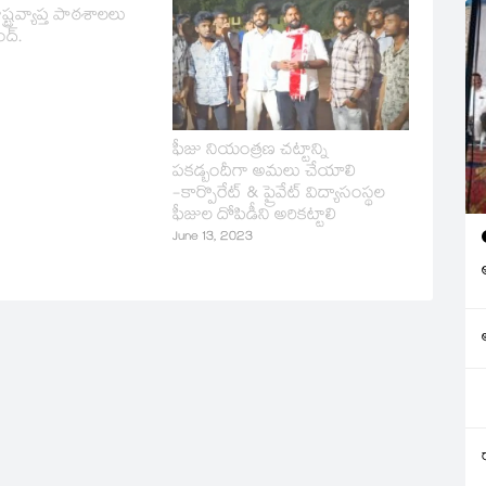
్ట్రవ్యాప్త పాఠశాలలు
ద్.
ఫీజు నియంత్రణ చట్టాన్ని
పకడ్బందీగా అమలు చేయాలి
-కార్పొరేట్ & ప్రైవేట్ విద్యాసంస్థల
ఫీజుల దోపిడీని అరికట్టాలి
June 13, 2023