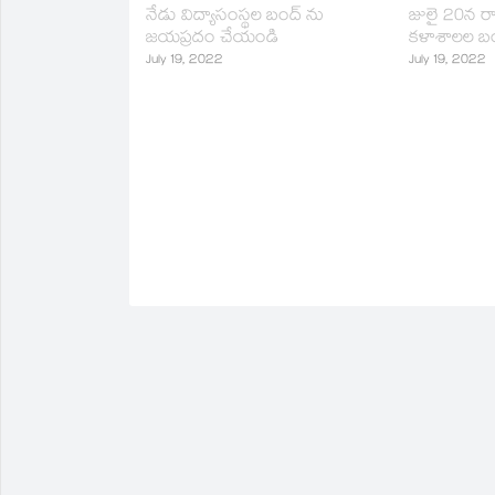
in
నేడు విద్యాసంస్థల బంద్ ను
జులై 20న రాష
new
జయప్రదం చేయండి
కళాశాలల బం
window)
July 19, 2022
July 19, 2022