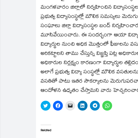
in
in
a
in
in
in
మంగళవారం జిల్లాలో నిర్వహించిన విద్యాసంస్
new
new
friend
new
new
new
window)
window)
(Opens
window)
window)
window)
in
ప్రభుత్వ విద్యాసంస్థల్లో మౌలిక సమస్యలు మెరుగు 
new
window)
సంఘాలు జిల్లా విద్యాసంస్థల బంద్‌ నిర్వహించారు. జ
మూసివేయించారు. ఈ సందర్భంగా ఆయా విద్యార్
విద్యార్థుల నుంచి అధిక మొత్తంలో ఫీజులను వస
అరికట్టాలని తాము చేస్తున్న విజ్ఞప్తి పట్ల అధి
అధికారుల నిర్లక్ష్యం కారణంగా విద్యార్థుల తల్లి
అలాగే ప్రభుత్వ విద్యా సంస్థల్లో మౌలిక వసతు
వసతితో పాటు ఇతర సౌకర్యాలను మెరుగుపరచాల
ఆందోళన ఉధృతం చేస్తామని వారు హెచ్చరించా
Click
Click
Click
Click
Click
Click
to
to
to
to
to
to
share
share
email
share
share
share
on
on
a
on
on
on
Twitter
Facebook
link
LinkedIn
Telegram
WhatsApp
(Opens
(Opens
to
(Opens
(Opens
(Opens
in
in
a
in
in
in
Related
new
new
friend
new
new
new
window)
window)
(Opens
window)
window)
window)