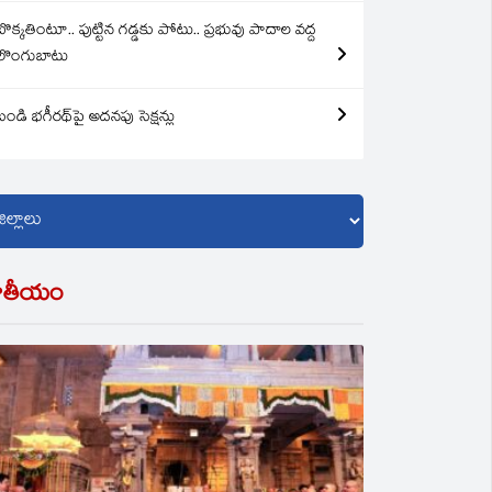
బొక్కతింటూ.. పుట్టిన గడ్డకు పోటు.. ప్రభువు పాదాల వద్ద
లొంగుబాటు
బండి భగీరథ్‌పై అదనపు సెక్షన్లు
ాతీయం