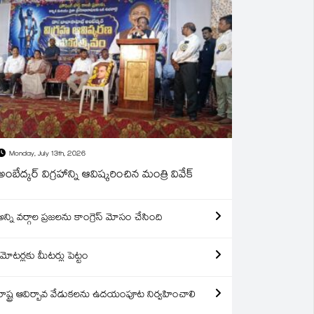
Monday, July 13th, 2026
అంబేద్కర్ విగ్రహాన్ని ఆవిష్కరించిన మంత్రి వివేక్
అన్ని వర్గాల ప్రజలను కాంగ్రెస్ మోసం చేసింది
మోటర్లకు మీటర్లు పెట్టం
రాష్ట్ర ఆవిర్బావ వేడుకలను ఉదయంపూట నిర్వహించాలి