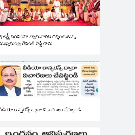
శ్రీ లక్ష్మీ నరసింహ స్వామివారిని దర్శించుకున్న
ముఖ్యమంత్రి రేవంత్ రెడ్డి గారు
వీడియో కాన్ఫరెన్స్ ద్వారా విచారణలు చేపట్టండి