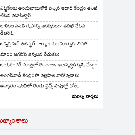
ఎట్టకేలకు అందుబాటులోకి వచ్చిన ఆధార్ కేంద్రం తనిఖీ
చేసిన తహసీల్దార్
బాలికల వసతి గృహాన్ని ఆకస్మికంగా తనిఖీ చేసిన
డీఆర్ఓ
జడ్చర్ల సబ్-రిజిస్ట్రార్ కార్యాలయం మార్పుకు వినతి
మారం జగదీష్ జన్మదిన వేడుకలు
జయశంకర్ స్ఫూర్తితో తెలంగాణ అభివృద్ధికి కృషి చేద్దాం
అంగన్‌వాడీ కేంద్రంలో తల్లిపాల వారోత్సవాలు
అన్నారం షరీఫ్‌లో రెండు వైన్స్ షాపుల్లో చోరీ..
మరిన్ని వార్తలు
ుఖ్యాంశాలు