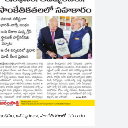
ఇంధనం, ఆవిష్కరణలు, సాంకేతికతలలో సహకారం