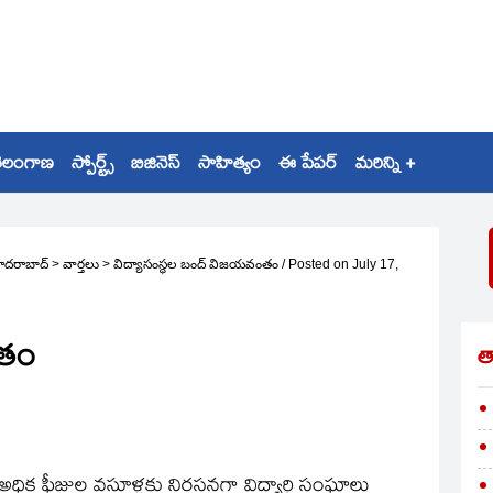
ెలంగాణ
స్పోర్ట్స్
బిజినెస్
సాహిత్యం
ఈ పేపర్
మరిన్ని +
ైదరాబాద్
>
వార్తలు
>
విద్యాసంస్థల బంద్‌ విజయవంతం
/
Posted on
July 17,
ంతం
త
అధిక ఫీజుల వసూళ్లకు నిరసనగా విద్యార్థి సంఘాలు