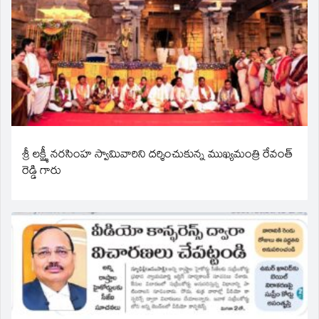
శ్రీ లక్ష్మీ నరసింహ స్వామివారిని దర్శించుకున్న ముఖ్యమంత్రి రేవంత్
రెడ్డి గారు