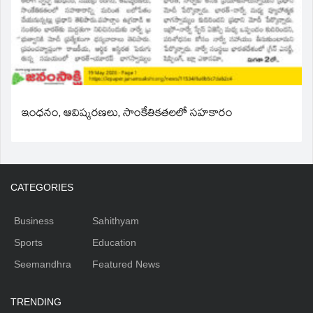
ఇంధనం, ఆవిష్కరణలు, సాంకేతికతలలో సహకారం
CATEGORIES
Business
Sahithyam
Sports
Education
Seemandhra
Featured News
TRENDING