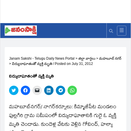
Janam Sakshi - Telugu Daily News Portal
>
జిల్లా వార్తలు
>
మహబూబ్ నగర్
>
విద్యుదాఘాతంతో వ్యక్తి మృతి
/
Posted on
July 31, 2012
విద్యుదాఘాతంతో వ్యక్తి మృతి
Click
Click
Click
Click
Click
Click
to
to
to
to
to
to
share
share
email
share
share
share
on
on
a
on
on
on
Twitter
Facebook
link
LinkedIn
Telegram
WhatsApp
మహబూబ్‌నగర్‌/ నాగర్‌కర్నూలు: కిమ్మాజీపేట మండలం
(Opens
(Opens
to
(Opens
(Opens
(Opens
in
in
a
in
in
in
పుల్లగిరి గ్రామ సమీపంలో విద్యుదాఘాతానికి గురై ఓ వ్యక్తి
new
new
friend
new
new
new
window)
window)
(Opens
window)
window)
window)
మృతి చెందాడు. కుందెళ్ల వేటకు వెళ్లిన గోవింద్‌, హల్యా
in
new