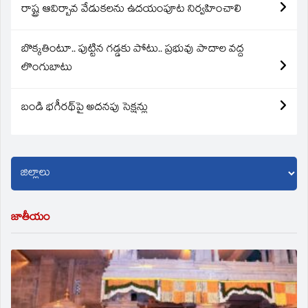
రాష్ట్ర ఆవిర్బావ వేడుకలను ఉదయంపూట నిర్వహించాలి
బొక్కతింటూ.. పుట్టిన గడ్డకు పోటు.. ప్రభువు పాదాల వద్ద
లొంగుబాటు
బండి భగీరథ్‌పై అదనపు సెక్షన్లు
జాతీయం