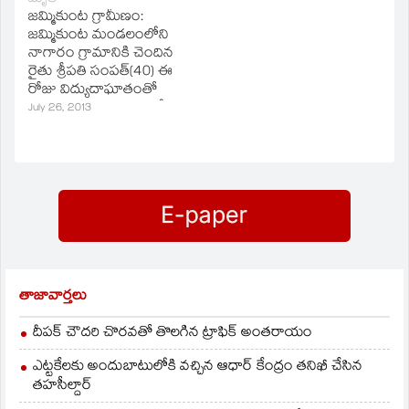
వద్దకు వెళ్లి కరెంటు
మృతి చెందాడు. మృతునికి
జమ్మికుంట గ్రామీణం:
మోటారు ఆన్‌ చేయగా
భార్య, కుమారుడు, కుమారై
జమ్మికుంట మండలంలోని
కరెంట్‌ షాక్‌ తగిలి
ఉన్నారు.
నాగారం గ్రామానికి చెందిన
అక్కడికక్కడే మృతి
రైతు శ్రీపతి సంపత్‌(40) ఈ
చెందాడు. మృతునికి
రోజు విద్యుదాఘాతంతో
కుమారుడు, ఇద్దరు
మృతిచెందాడు. పొలంలో
July 26, 2013
కుమారైలు ఉన్నారు.
మోటారు ఆన్‌ చేసేందుకు
వెళ్లిన సంపత్‌
ప్రమాదవశాత్తు
విద్యుదాఘాతానికి గురై
అక్కడికక్కడే మృతి
చెందాడు.
తాజావార్తలు
దీపక్ చౌదరి చొరవతో తొలగిన ట్రాఫిక్‌ అంతరాయం
ఎట్టకేలకు అందుబాటులోకి వచ్చిన ఆధార్ కేంద్రం తనిఖీ చేసిన
తహసీల్దార్